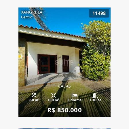
XANGRI-LÁ
11498
Centro
CASAS
360 m²
189 m²
3 dorms
1 suíte
R$ 850.000