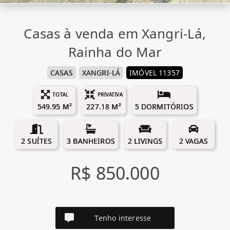
Casas à venda em Xangri-Lá,
Rainha do Mar
CASAS
XANGRI-LÁ
IMÓVEL 11357
TOTAL
PRIVATIVA
549.95 M²
227.18 M²
5 DORMITÓRIOS
2 SUÍTES
3 BANHEIROS
2 LIVINGS
2 VAGAS
R$ 850.000
Tenho interesse