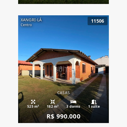
XANGRI-LÁ
11506
Centro
CASAS
525 m²
182 m²
3 dorms
1 suíte
R$ 990.000