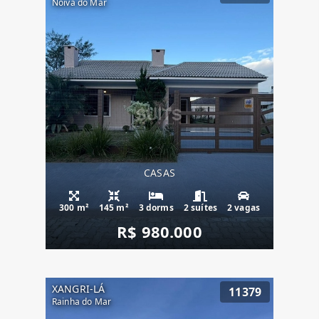
Noiva do Mar
CASAS
300 m²
145 m²
3 dorms
2 suítes
2 vagas
R$ 980.000
XANGRI-LÁ
11379
Rainha do Mar