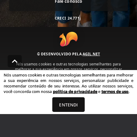
Fale conosco
CRECI
24.771j
© DESENVOLVIDO PELA
AGIL.NET
Nós usamos cookies e outras tecnologias semelhantes para
melhorar a sua experiência em nossos serviços, personalizar
publicidade e recomendar conteúdo de seu interesse. Ao utilizar
Nós usamos cookies e outras tecnologias semelhantes para melhorar
nossos serviços, você concorda com nossa política de privacidade e
a sua experiência em nossos serviços, personalizar publicidade e
termos de uso.
recomendar conteúdo de seu interesse. Ao utilizar nossos serviços,
você concorda com nossa
política de privacidade
e
termos de uso
.
Política de Privacidade
Termos de uso
ENTENDI