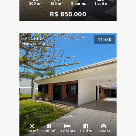
300 m²
160 m²
3 dorms
1 suíte
R$ 850.000
XANGRI-LÁ
11530
Noiva do Mar
CASAS
300 m²
120 m²
3 dorms
1 suíte
3 vagas