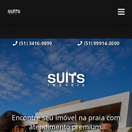
(51) 3416-9899
(51) 99914-3000
Encontre seu imóvel na praia com
atendimento premium.