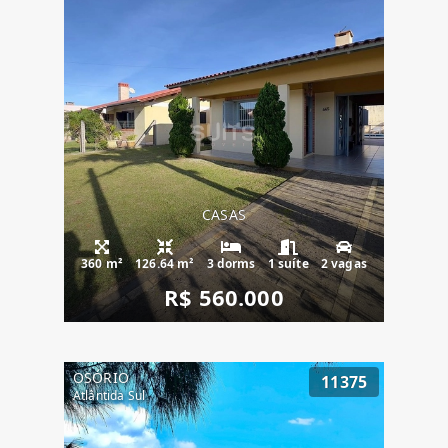
CASAS
360 m²
126.64 m²
3 dorms
1 suíte
2 vagas
R$ 560.000
OSÓRIO
11375
Atlântida Sul