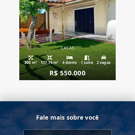
CASAS
300 m²
177.74 m²
4 dorms
1 suíte
2 vagas
R$ 550.000
Fale mais sobre você