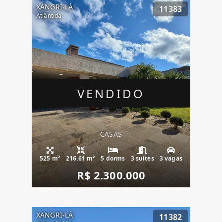
XANGRI-LÁ
11383
Atlântida
VENDIDO
CASAS
525 m²
216.61 m²
5 dorms
3 suítes
3 vagas
R$ 2.300.000
XANGRI-LÁ
11382