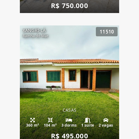
R$ 750.000
XANGRI-LÁ
11510
Rainha do Mar
CASAS
360 m²
104 m²
3 dorms
1 suíte
2 vagas
R$ 495.000