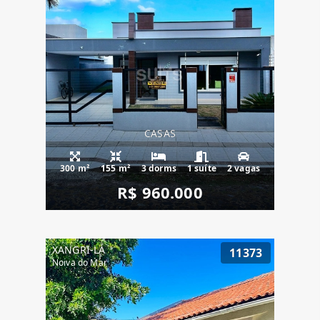
CASAS
300 m²
155 m²
3 dorms
1 suíte
2 vagas
R$ 960.000
XANGRI-LÁ
11373
Noiva do Mar