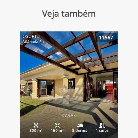
Veja também
OSÓRIO
11567
Atlântida Sul
CASAS
300 m²
160 m²
3 dorms
1 suíte