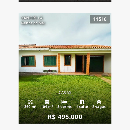
XANGRI-LÁ
11510
Rainha do Mar
CASAS
360 m²
104 m²
3 dorms
1 suíte
2 vagas
R$ 495.000