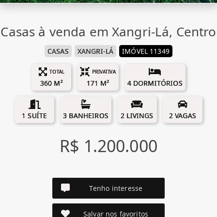
Casas à venda em Xangri-Lá, Centro
CASAS
XANGRI-LÁ
IMÓVEL 11349
TOTAL
PRIVATIVA
360 M²
171 M²
4 DORMITÓRIOS
1 SUÍTE
3 BANHEIROS
2 LIVINGS
2 VAGAS
R$ 1.200.000
Tenho interesse
Salvar nos favoritos