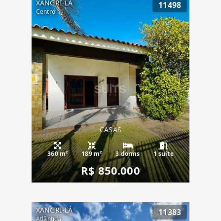
XANGRI-LÁ
11498
Centro
CASAS
360 m²
189 m²
3 dorms
1 suíte
R$ 850.000
XANGRI-LÁ
11383
Atlântida