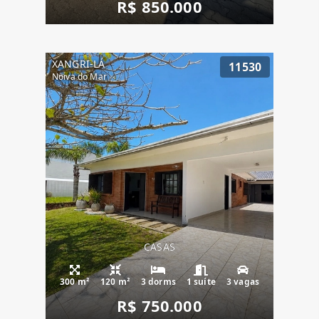
R$ 850.000
XANGRI-LÁ
11530
Noiva do Mar
CASAS
300 m²
120 m²
3 dorms
1 suíte
3 vagas
R$ 750.000