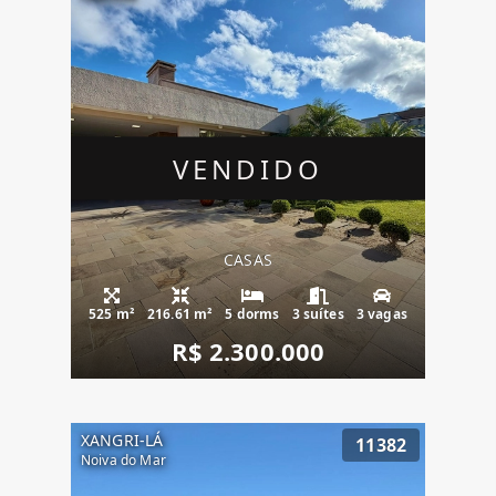
VENDIDO
CASAS
525 m²
216.61 m²
5 dorms
3 suítes
3 vagas
R$ 2.300.000
XANGRI-LÁ
11382
Noiva do Mar