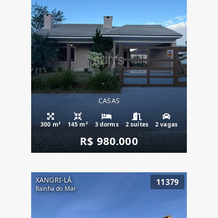
CASAS
300 m²
145 m²
3 dorms
2 suítes
2 vagas
R$ 980.000
XANGRI-LÁ
11379
Rainha do Mar