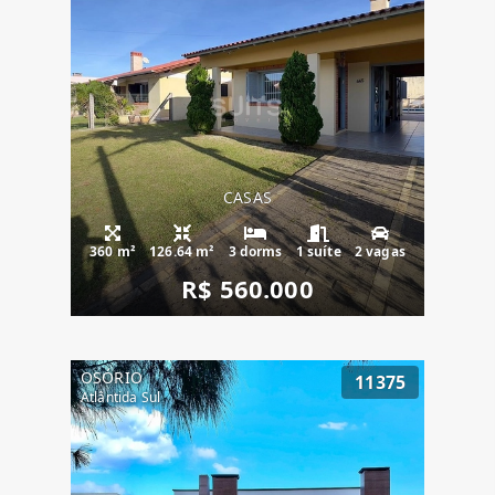
CASAS
360 m²
126.64 m²
3 dorms
1 suíte
2 vagas
R$ 560.000
OSÓRIO
11375
Atlântida Sul