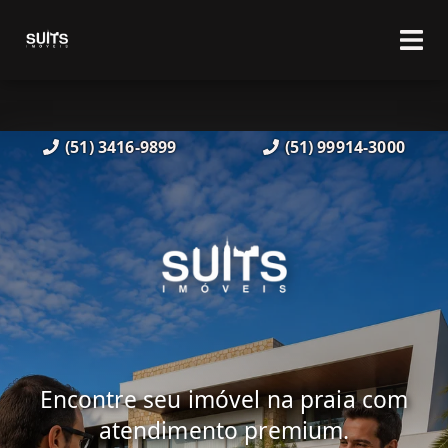
(51) 3416-9899
(51) 99914-3000
Encontre seu imóvel na praia com
atendimento premium.