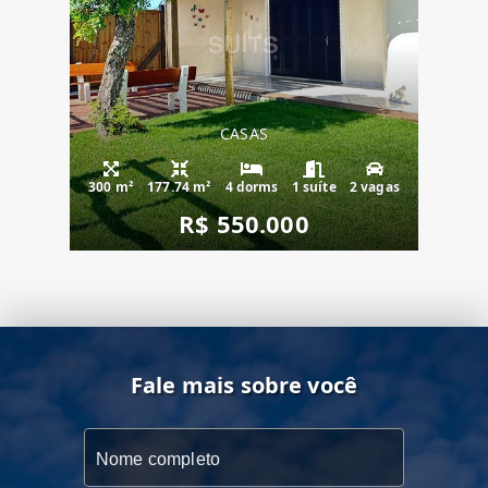
CASAS
300 m²
177.74 m²
4 dorms
1 suíte
2 vagas
R$ 550.000
Fale mais sobre você