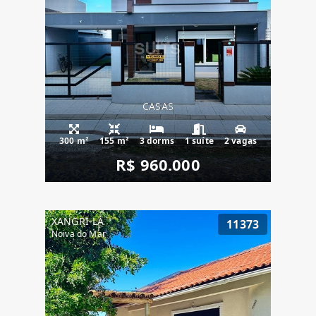
CASAS
300 m²
155 m²
3 dorms
1 suíte
2 vagas
R$ 960.000
XANGRI-LÁ
11373
Noiva do Mar