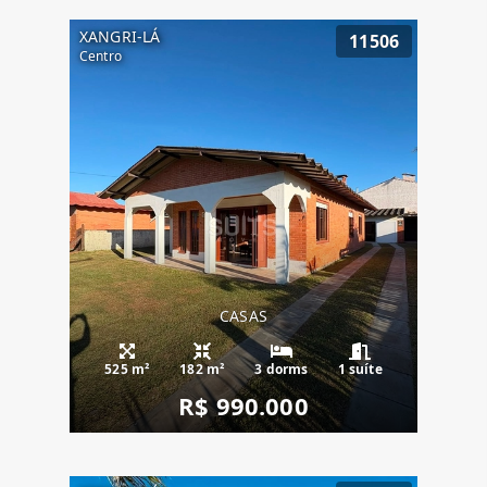
XANGRI-LÁ
11506
Centro
CASAS
525 m²
182 m²
3 dorms
1 suíte
R$ 990.000