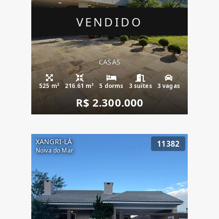
VENDIDO
CASAS
525 m²
216.61 m²
5 dorms
3 suítes
3 vagas
R$ 2.300.000
XANGRI-LÁ
11382
Noiva do Mar