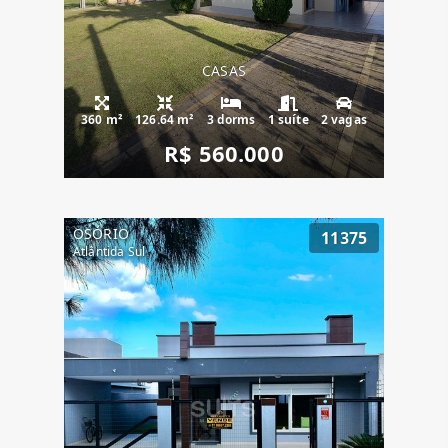
CASAS
360 m²
126.64 m²
3 dorms
1 suíte
2 vagas
R$ 560.000
OSÓRIO
11375
Atlântida Sul