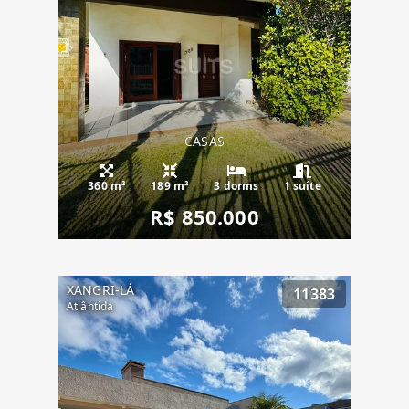
CASAS
360 m²
189 m²
3 dorms
1 suíte
R$ 850.000
XANGRI-LÁ
11383
Atlântida