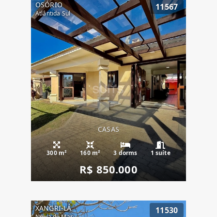
OSÓRIO
11567
Atlântida Sul
CASAS
300 m²
160 m²
3 dorms
1 suíte
R$ 850.000
XANGRI-LÁ
11530
Noiva do Mar