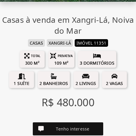
Casas à venda em Xangri-Lá, Noiva
do Mar
CASAS
XANGRI-LÁ
IMÓVEL 11351
TOTAL
PRIVATIVA
300 M²
109 M²
3 DORMITÓRIOS
1 SUÍTE
2 BANHEIROS
2 LIVINGS
2 VAGAS
R$ 480.000
Tenho interesse