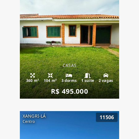
CASAS
360 m²
104 m²
3 dorms
1 suíte
2 vagas
R$ 495.000
XANGRI-LÁ
11506
Centro