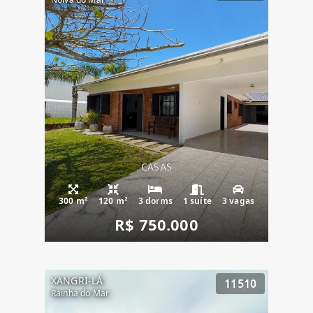
CASAS
300 m²
120 m²
3 dorms
1 suíte
3 vagas
R$ 750.000
XANGRI-LÁ
11510
Rainha do Mar