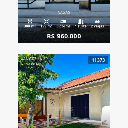
CASAS
300 m²
155 m²
3 dorms
1 suíte
2 vagas
R$ 960.000
XANGRI-LÁ
11373
Noiva do Mar