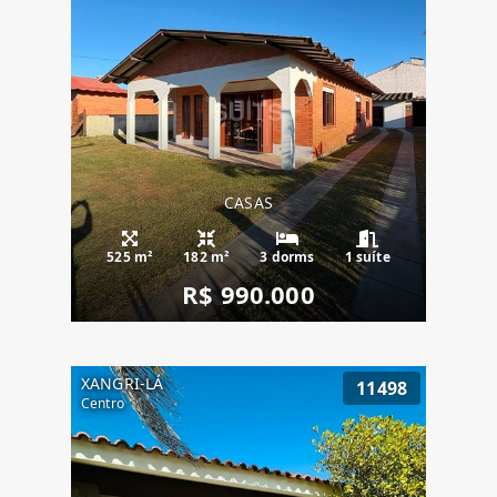
CASAS
525 m²
182 m²
3 dorms
1 suíte
R$ 990.000
XANGRI-LÁ
11498
Centro