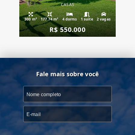
CASAS
300 m²
177.74 m²
4 dorms
1 suíte
2 vagas
R$ 550.000
Fale mais sobre você