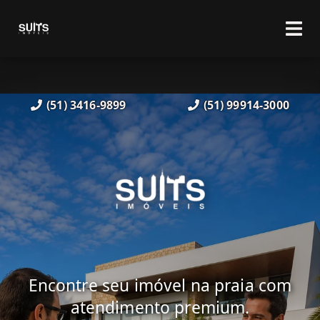
(51) 3416-9899
(51) 99914-3000
Encontre seu imóvel na praia com
atendimento premium.