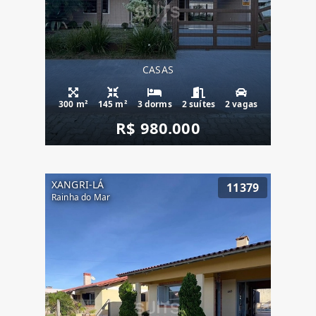
CASAS
300 m²
145 m²
3 dorms
2 suítes
2 vagas
R$ 980.000
XANGRI-LÁ
11379
Rainha do Mar