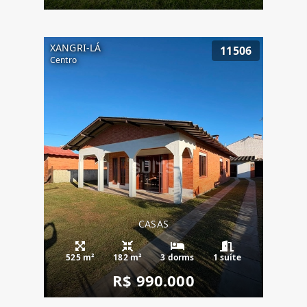
XANGRI-LÁ
11506
Centro
CASAS
525 m²
182 m²
3 dorms
1 suíte
R$ 990.000