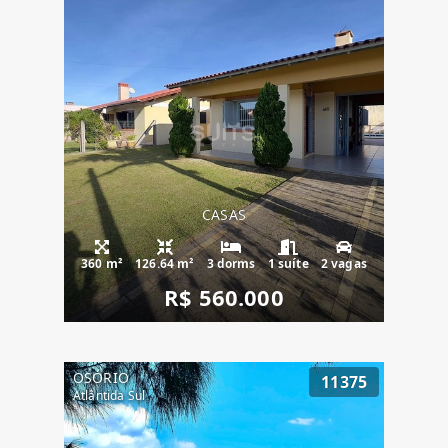
CASAS
360 m²
126.64 m²
3 dorms
1 suíte
2 vagas
R$ 560.000
OSÓRIO
11375
Atlântida Sul