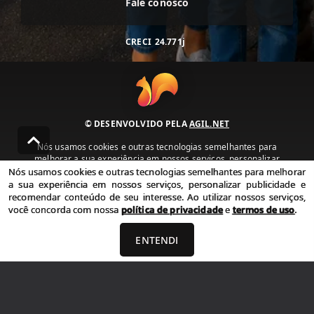
Fale conosco
CRECI
24.771j
© DESENVOLVIDO PELA
AGIL.NET
Nós usamos cookies e outras tecnologias semelhantes para
melhorar a sua experiência em nossos serviços, personalizar
publicidade e recomendar conteúdo de seu interesse. Ao utilizar
Nós usamos cookies e outras tecnologias semelhantes para melhorar
nossos serviços, você concorda com nossa política de privacidade e
a sua experiência em nossos serviços, personalizar publicidade e
termos de uso.
recomendar conteúdo de seu interesse. Ao utilizar nossos serviços,
você concorda com nossa
política de privacidade
e
termos de uso
.
Política de Privacidade
Termos de uso
ENTENDI