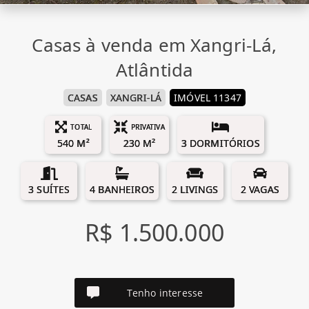
Casas à venda em Xangri-Lá,
Atlântida
CASAS
XANGRI-LÁ
IMÓVEL 11347
TOTAL
PRIVATIVA
540 M²
230 M²
3 DORMITÓRIOS
3 SUÍTES
4 BANHEIROS
2 LIVINGS
2 VAGAS
R$ 1.500.000
Tenho interesse