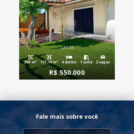
CASAS
300 m²
177.74 m²
4 dorms
1 suíte
2 vagas
R$ 550.000
Fale mais sobre você