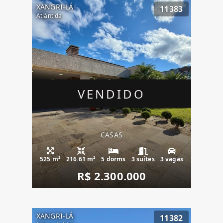
XANGRI-LÁ
11383
Atlântida
VENDIDO
CASAS
525 m²
216.61 m²
5 dorms
3 suítes
3 vagas
R$ 2.300.000
XANGRI-LÁ
11382