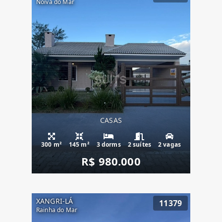
Noiva do Mar
CASAS
300 m²
145 m²
3 dorms
2 suítes
2 vagas
R$ 980.000
XANGRI-LÁ
11379
Rainha do Mar