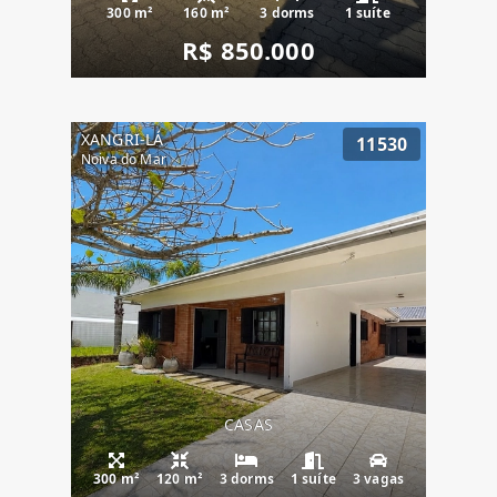
300 m²
160 m²
3 dorms
1 suíte
R$ 850.000
XANGRI-LÁ
11530
Noiva do Mar
CASAS
300 m²
120 m²
3 dorms
1 suíte
3 vagas