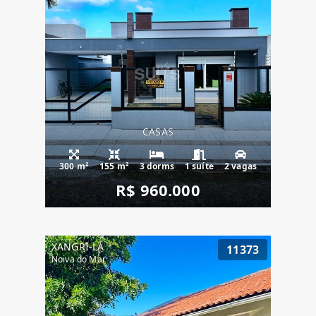
CASAS
300 m²
155 m²
3 dorms
1 suíte
2 vagas
R$ 960.000
XANGRI-LÁ
11373
Noiva do Mar