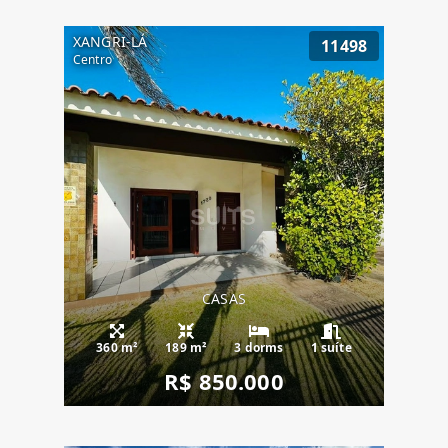
XANGRI-LÁ
11498
Centro
CASAS
360 m²
189 m²
3 dorms
1 suíte
R$ 850.000