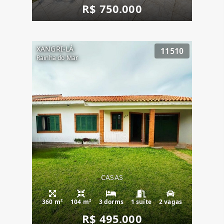
R$ 750.000
XANGRI-LÁ
11510
Rainha do Mar
CASAS
360 m²
104 m²
3 dorms
1 suíte
2 vagas
R$ 495.000