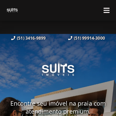
(51) 3416-9899
(51) 99914-3000
Encontre seu imóvel na praia com
atendimento premium.