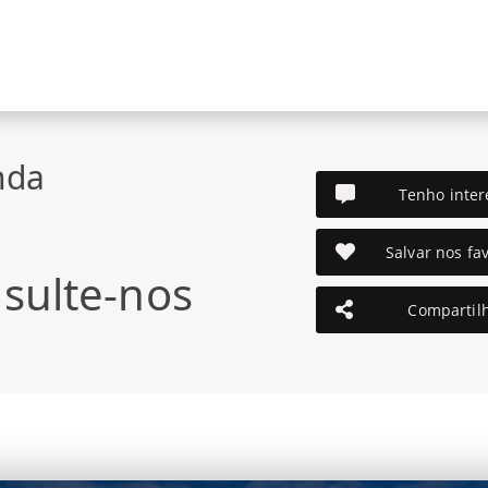
nda
Tenho inter
Salvar nos fav
sulte-nos
Compartil