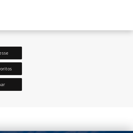
esse
oritos
har