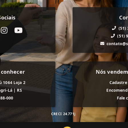
ociais
Co
(51)
(51) 
contato@s
 conhecer
Nós vendem
ú 1064 Loja 2
Cadastre
gri-Lá
|
RS
Encomende
588-000
Fale 
CRECI
24.771j