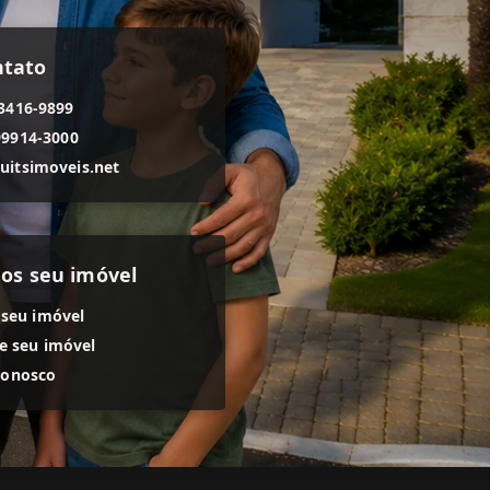
ntato
 3416-9899
99914-3000
uitsimoveis.net
os seu imóvel
 seu imóvel
 seu imóvel
conosco