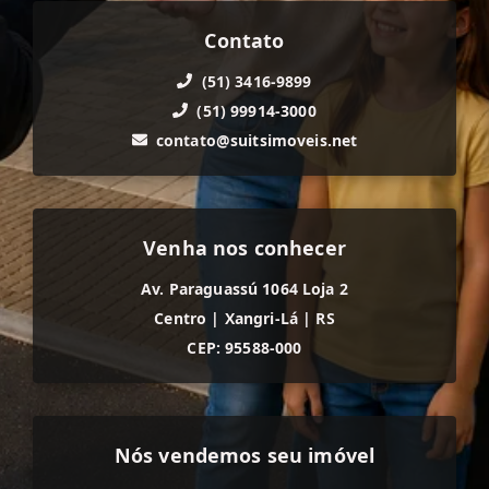
Contato
(51) 3416-9899
(51) 99914-3000
contato@suitsimoveis.net
Venha nos conhecer
Av. Paraguassú 1064 Loja 2
Centro
|
Xangri-Lá
|
RS
CEP: 95588-000
Nós vendemos seu imóvel