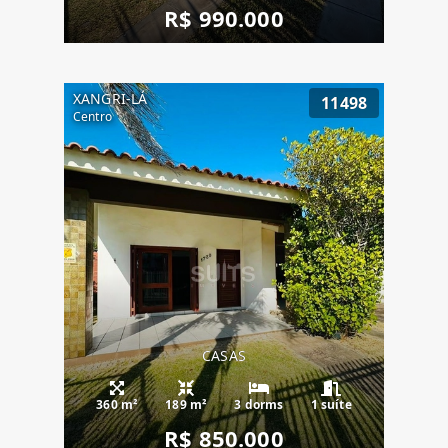
R$ 990.000
XANGRI-LÁ
11498
Centro
CASAS
360 m²
189 m²
3 dorms
1 suíte
R$ 850.000