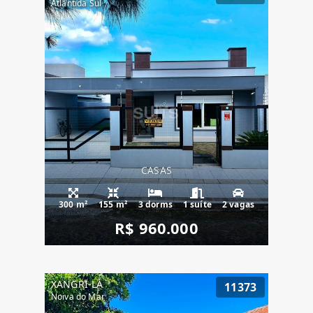
Atlântida Sul
CASAS
300 m²
155 m²
3 dorms
1 suíte
2 vagas
R$ 960.000
XANGRI-LÁ
11373
Noiva do Mar