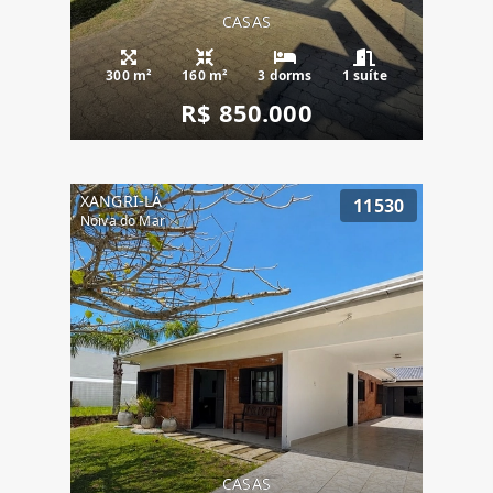
CASAS
300 m²
160 m²
3 dorms
1 suíte
R$ 850.000
XANGRI-LÁ
11530
Noiva do Mar
CASAS