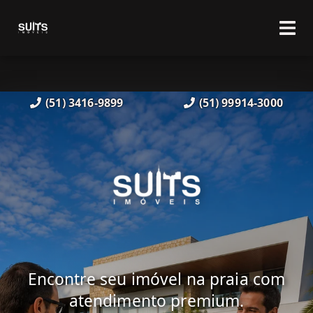
(51) 3416-9899
(51) 99914-3000
Encontre seu imóvel na praia com
atendimento premium.