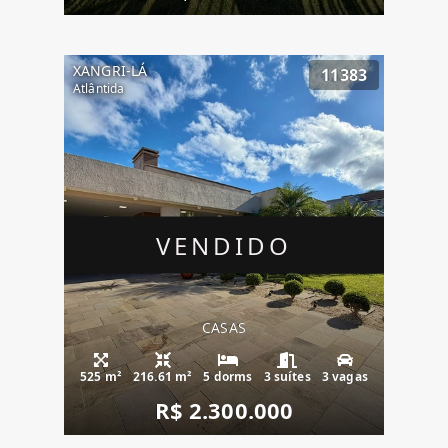
XANGRI-LÁ
11383
Atlântida
VENDIDO
CASAS
525 m²
216.61 m²
5 dorms
3 suítes
3 vagas
R$ 2.300.000