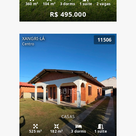
360 m²
104 m²
3 dorms
1 suíte
2 vagas
R$ 495.000
XANGRI-LÁ
11506
Centro
CASAS
525 m²
182 m²
3 dorms
1 suíte