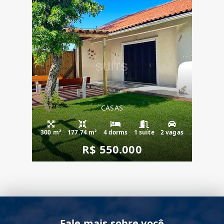
CASAS
300 m²
177.74 m²
4 dorms
1 suíte
2 vagas
R$ 550.000
Fale mais sobre você