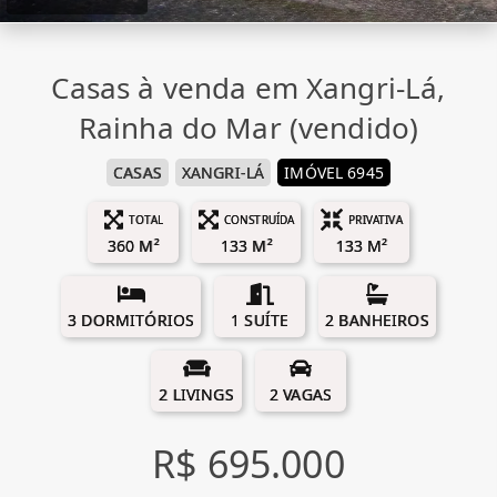
Casas à venda em Xangri-Lá,
Rainha do Mar (vendido)
CASAS
XANGRI-LÁ
IMÓVEL 6945
TOTAL
CONSTRUÍDA
PRIVATIVA
360 M²
133 M²
133 M²
3 DORMITÓRIOS
1 SUÍTE
2 BANHEIROS
2 LIVINGS
2 VAGAS
R$ 695.000