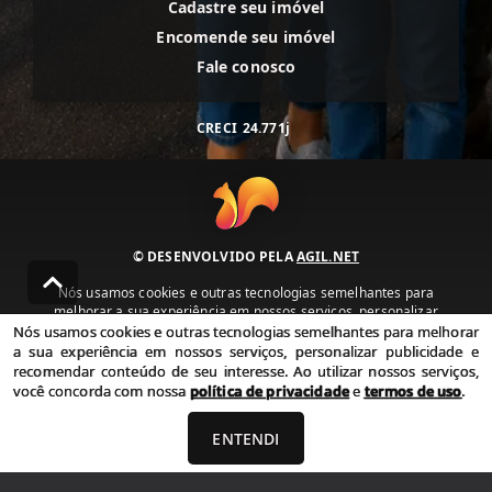
Cadastre seu imóvel
Encomende seu imóvel
Fale conosco
CRECI
24.771j
© DESENVOLVIDO PELA
AGIL.NET
Nós usamos cookies e outras tecnologias semelhantes para
melhorar a sua experiência em nossos serviços, personalizar
publicidade e recomendar conteúdo de seu interesse. Ao utilizar
Nós usamos cookies e outras tecnologias semelhantes para melhorar
nossos serviços, você concorda com nossa política de privacidade e
a sua experiência em nossos serviços, personalizar publicidade e
termos de uso.
recomendar conteúdo de seu interesse. Ao utilizar nossos serviços,
você concorda com nossa
política de privacidade
e
termos de uso
.
Política de Privacidade
Termos de uso
ENTENDI