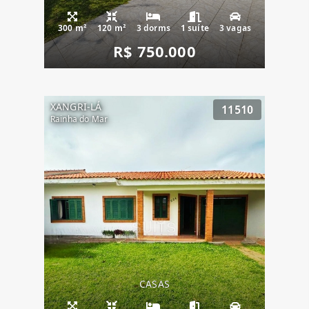
300 m²
120 m²
3 dorms
1 suíte
3 vagas
R$ 750.000
XANGRI-LÁ
11510
Rainha do Mar
CASAS