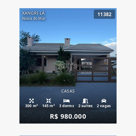
XANGRI-LÁ
11382
Noiva do Mar
CASAS
300 m²
145 m²
3 dorms
2 suítes
2 vagas
R$ 980.000