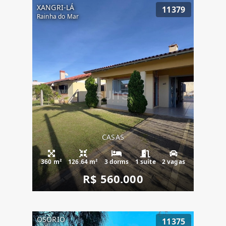
XANGRI-LÁ
11379
Rainha do Mar
CASAS
360 m²
126.64 m²
3 dorms
1 suíte
2 vagas
R$ 560.000
OSÓRIO
11375