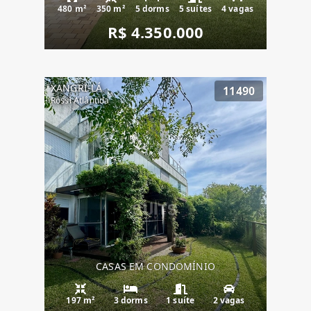
480 m²
350 m²
5 dorms
5 suítes
4 vagas
R$ 4.350.000
XANGRI-LÁ
11490
Rossi Atlântida
CASAS EM CONDOMÍNIO
197 m²
3 dorms
1 suíte
2 vagas