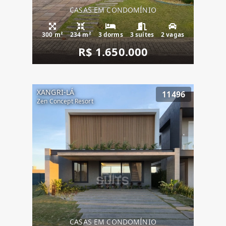
CASAS EM CONDOMÍNIO
300 m²
234 m²
3 dorms
3 suítes
2 vagas
R$ 1.650.000
XANGRI-LÁ
11496
Zen Concept Resort
CASAS EM CONDOMÍNIO