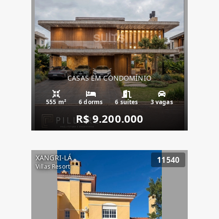
CASAS EM CONDOMÍNIO
555 m²
6 dorms
6 suítes
3 vagas
R$ 9.200.000
XANGRI-LÁ
11540
Villas Resort