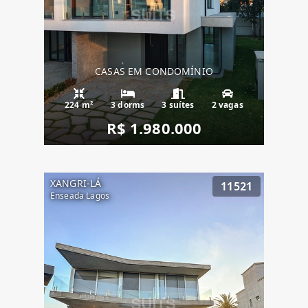
CASAS EM CONDOMÍNIO
224 m²
3 dorms
3 suítes
2 vagas
R$ 1.980.000
XANGRI-LÁ
11521
Enseada Lagos