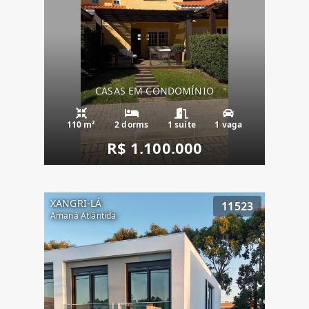
CASAS EM CONDOMÍNIO
110 m²
2 dorms
1 suíte
1 vaga
R$ 1.100.000
XANGRI-LÁ
11523
Amaná Atlântida