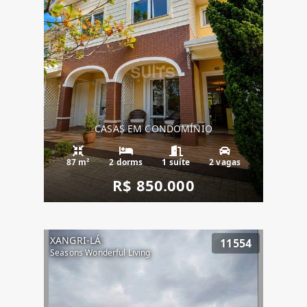
CASAS EM CONDOMÍNIO
87 m²
2 dorms
1 suíte
2 vagas
R$ 850.000
XANGRI-LÁ
11554
Seasons Wonderful Living