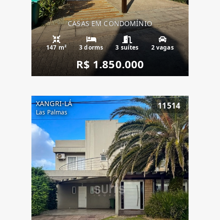
CASAS EM CONDOMÍNIO
147 m²
3 dorms
3 suítes
2 vagas
R$ 1.850.000
XANGRI-LÁ
11514
Las Palmas