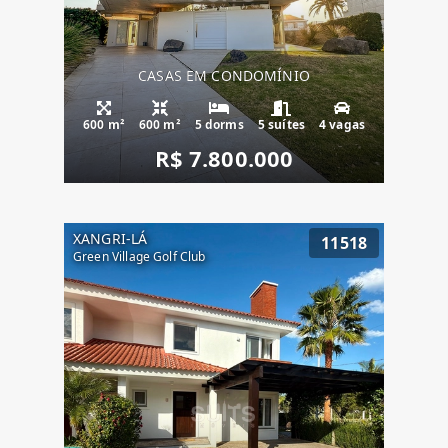
CASAS EM CONDOMÍNIO
600 m²
600 m²
5 dorms
5 suítes
4 vagas
R$ 7.800.000
XANGRI-LÁ
11518
Green Village Golf Club