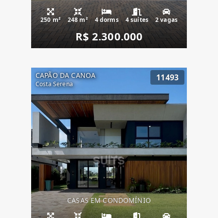
250 m²
248 m²
4 dorms
4 suítes
2 vagas
R$ 2.300.000
CAPÃO DA CANOA
11493
Costa Serena
CASAS EM CONDOMÍNIO