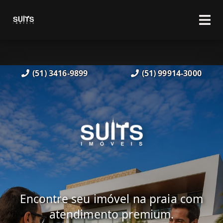
(51) 3416-9899
(51) 99914-3000
Encontre seu imóvel na praia com
atendimento premium.