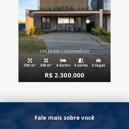
CASAS EM CONDOMÍNIO
250 m²
248 m²
4 dorms
4 suítes
2 vagas
R$ 2.300.000
Fale mais sobre você