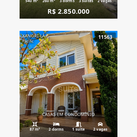
540 m²
260 m²
3 dorms
3 suítes
2 vagas
R$ 2.850.000
XANGRI-LÁ
11563
Pacific
CASAS EM CONDOMÍNIO
87 m²
2 dorms
1 suíte
2 vagas