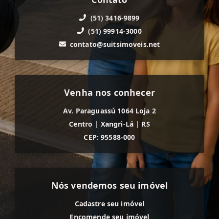
(51) 3416-9899
(51) 99914-3000
contato@suitsimoveis.net
Venha nos conhecer
Av. Paraguassú 1064 Loja 2
Centro
|
Xangri-Lá
|
RS
CEP: 95588-000
Nós vendemos seu imóvel
Cadastre seu imóvel
Encomende seu imóvel