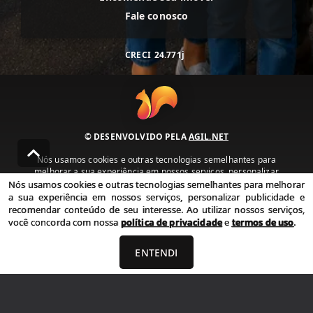
Fale conosco
CRECI
24.771j
© DESENVOLVIDO PELA
AGIL.NET
Nós usamos cookies e outras tecnologias semelhantes para
melhorar a sua experiência em nossos serviços, personalizar
publicidade e recomendar conteúdo de seu interesse. Ao utilizar
Nós usamos cookies e outras tecnologias semelhantes para melhorar
nossos serviços, você concorda com nossa política de privacidade e
a sua experiência em nossos serviços, personalizar publicidade e
termos de uso.
recomendar conteúdo de seu interesse. Ao utilizar nossos serviços,
você concorda com nossa
política de privacidade
e
termos de uso
.
Política de Privacidade
Termos de uso
ENTENDI