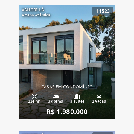
XANGRI-LÁ
11523
Amaná Atlântida
CASAS EM CONDOMÍNIO
224 m²
3 dorms
3 suítes
2 vagas
R$ 1.980.000