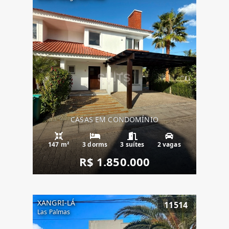
CASAS EM CONDOMÍNIO
147 m²
3 dorms
3 suítes
2 vagas
R$ 1.850.000
XANGRI-LÁ
11514
Las Palmas