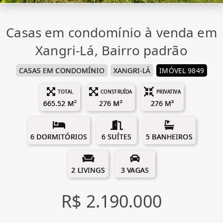
Casas em condomínio à venda em
Xangri-Lá, Bairro padrão
CASAS EM CONDOMÍNIO
XANGRI-LÁ
IMÓVEL 9849
TOTAL
CONSTRUÍDA
PRIVATIVA
665.52 M²
276 M²
276 M²
6 DORMITÓRIOS
6 SUÍTES
5 BANHEIROS
2 LIVINGS
3 VAGAS
R$ 2.190.000