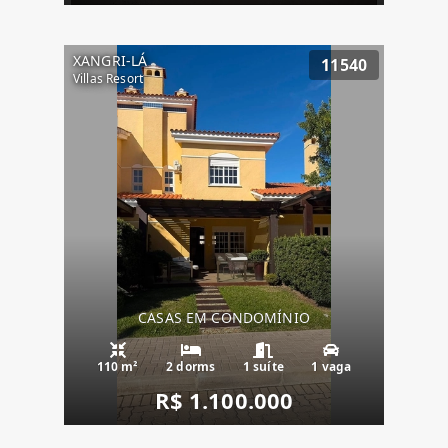
XANGRI-LÁ
11540
Villas Resort
CASAS EM CONDOMÍNIO
110 m²
2 dorms
1 suíte
1 vaga
R$ 1.100.000