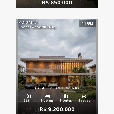
R$ 850.000
XANGRI-LÁ
11554
Seasons Wonderful Living
CASAS EM CONDOMÍNIO
555 m²
6 dorms
6 suítes
3 vagas
R$ 9.200.000