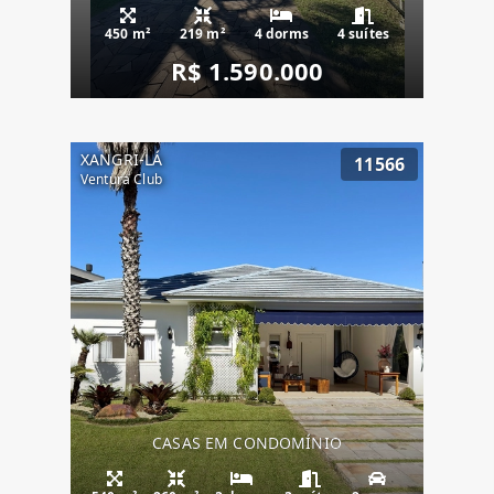
450 m²
219 m²
4 dorms
4 suítes
R$ 1.590.000
XANGRI-LÁ
11566
Ventura Club
CASAS EM CONDOMÍNIO