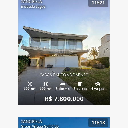
XANGRI-LÁ
11521
Enseada Lagos
CASAS EM CONDOMÍNIO
600 m²
600 m²
5 dorms
5 suítes
4 vagas
R$ 7.800.000
XANGRI-LÁ
11518
Green Village Golf Club