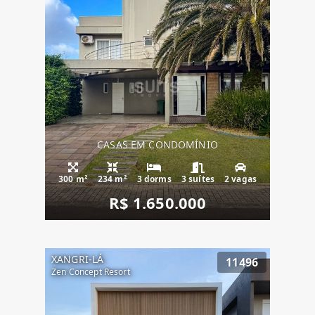
CASAS EM CONDOMÍNIO
300 m²
234 m²
3 dorms
3 suítes
2 vagas
R$ 1.650.000
XANGRI-LÁ
11496
Zen Concept Resort