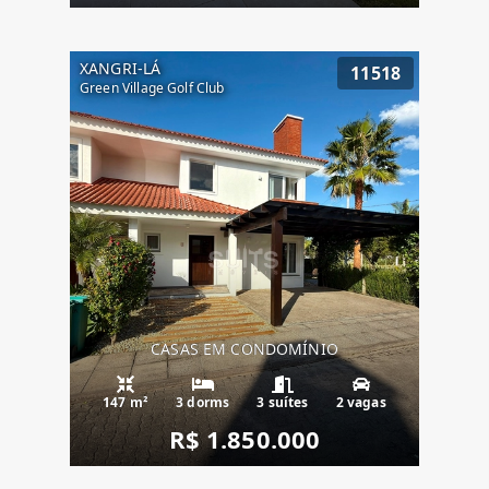
XANGRI-LÁ
11518
Green Village Golf Club
CASAS EM CONDOMÍNIO
147 m²
3 dorms
3 suítes
2 vagas
R$ 1.850.000