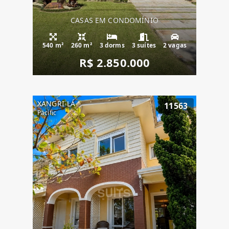
CASAS EM CONDOMÍNIO
540 m²
260 m²
3 dorms
3 suítes
2 vagas
R$ 2.850.000
XANGRI-LÁ
11563
Pacific