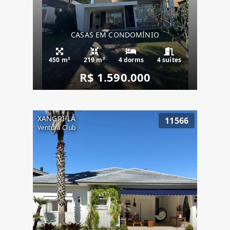
CASAS EM CONDOMÍNIO
450 m²
219 m²
4 dorms
4 suítes
R$ 1.590.000
XANGRI-LÁ
11566
Ventura Club