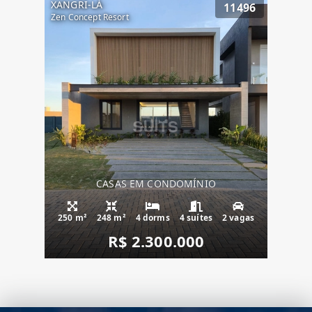
XANGRI-LÁ
11496
Zen Concept Resort
CASAS EM CONDOMÍNIO
250 m²
248 m²
4 dorms
4 suítes
2 vagas
R$ 2.300.000