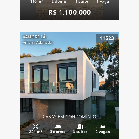
110 m²
2 dorms
1 suíte
1 vaga
R$ 1.100.000
XANGRI-LÁ
11523
Amaná Atlântida
CASAS EM CONDOMÍNIO
224 m²
3 dorms
3 suítes
2 vagas