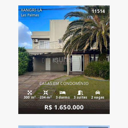
XANGRI-LÁ
11514
Las Palmas
CASAS EM CONDOMÍNIO
300 m²
234 m²
3 dorms
3 suítes
2 vagas
R$ 1.650.000