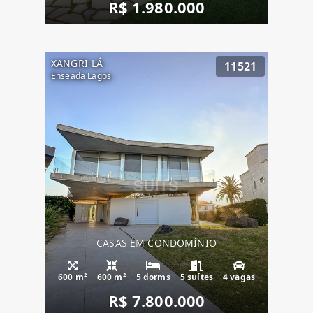
R$ 1.980.000
XANGRI-LÁ
11521
Enseada Lagos
CASAS EM CONDOMÍNIO
600 m²
600 m²
5 dorms
5 suítes
4 vagas
R$ 7.800.000