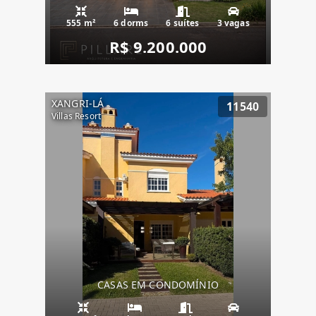
555 m²
6 dorms
6 suítes
3 vagas
R$ 9.200.000
XANGRI-LÁ
11540
Villas Resort
CASAS EM CONDOMÍNIO