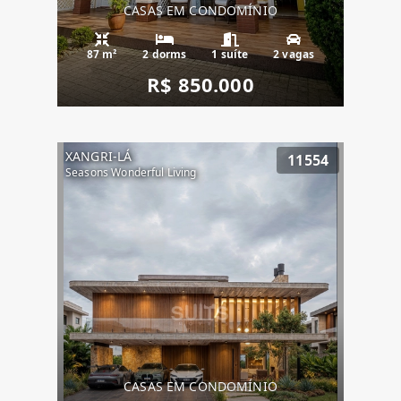
CASAS EM CONDOMÍNIO
87 m²
2 dorms
1 suíte
2 vagas
R$ 850.000
XANGRI-LÁ
11554
Seasons Wonderful Living
CASAS EM CONDOMÍNIO