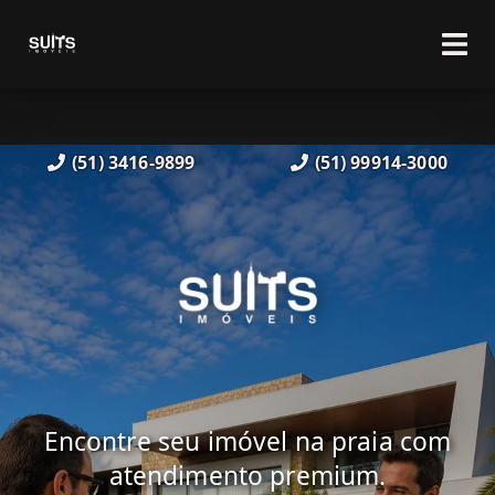
(51) 3416-9899
(51) 99914-3000
Encontre seu imóvel na praia com
atendimento premium.