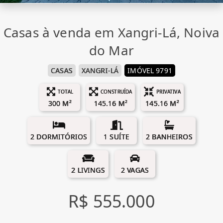
Casas à venda em Xangri-Lá, Noiva
do Mar
CASAS
XANGRI-LÁ
IMÓVEL 9791
TOTAL
CONSTRUÍDA
PRIVATIVA
300 M²
145.16 M²
145.16 M²
2 DORMITÓRIOS
1 SUÍTE
2 BANHEIROS
2 LIVINGS
2 VAGAS
R$ 555.000