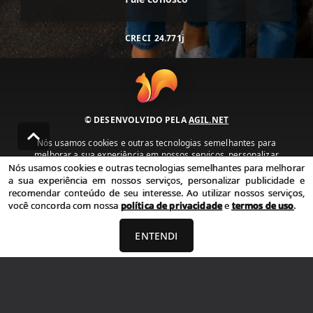
CRECI
24.771j
© DESENVOLVIDO PELA
AGIL.NET
Nós usamos cookies e outras tecnologias semelhantes para
melhorar a sua experiência em nossos serviços, personalizar
publicidade e recomendar conteúdo de seu interesse. Ao utilizar
Nós usamos cookies e outras tecnologias semelhantes para melhorar
nossos serviços, você concorda com nossa política de privacidade e
a sua experiência em nossos serviços, personalizar publicidade e
termos de uso.
recomendar conteúdo de seu interesse. Ao utilizar nossos serviços,
você concorda com nossa
política de privacidade
e
termos de uso
.
Política de Privacidade
Termos de uso
ENTENDI