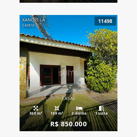
XANGRI-LÁ
11498
Centro
CASAS
360 m²
189 m²
3 dorms
1 suíte
R$ 850.000