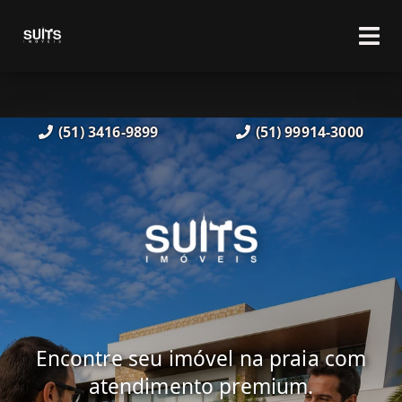
(51) 3416-9899
(51) 99914-3000
Encontre seu imóvel na praia com
atendimento premium.