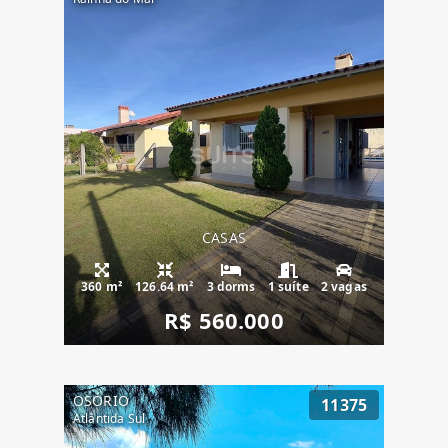
CASAS
360 m²
126.64 m²
3 dorms
1 suíte
2 vagas
R$ 560.000
OSÓRIO
11375
Atlântida Sul