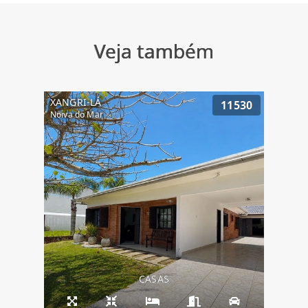
Veja também
XANGRI-LÁ
11530
Noiva do Mar
CASAS