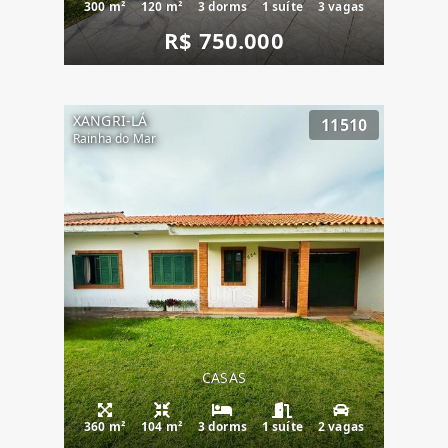
300 m²
120 m²
3 dorms
1 suíte
3 vagas
R$ 750.000
XANGRI-LÁ
11510
Rainha do Mar
CASAS
360 m²
104 m²
3 dorms
1 suíte
2 vagas