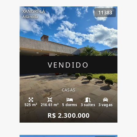
XANGRI-LÁ
11383
Atlântida
VENDIDO
CASAS
525 m²
216.61 m²
5 dorms
3 suítes
3 vagas
R$ 2.300.000