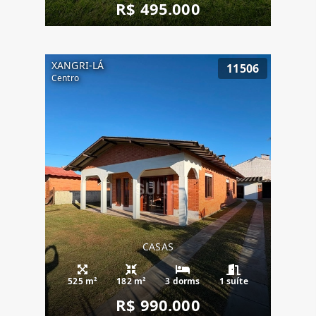
R$ 495.000
XANGRI-LÁ
11506
Centro
CASAS
525 m²
182 m²
3 dorms
1 suíte
R$ 990.000