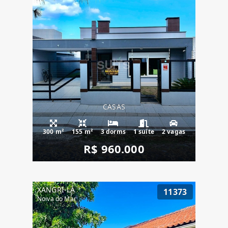
CASAS
300 m²
155 m²
3 dorms
1 suíte
2 vagas
R$ 960.000
XANGRI-LÁ
11373
Noiva do Mar