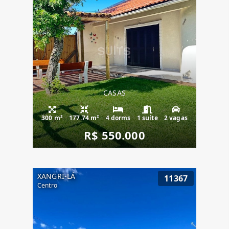
CASAS
300 m²
177.74 m²
4 dorms
1 suíte
2 vagas
R$ 550.000
XANGRI-LÁ
11367
Centro