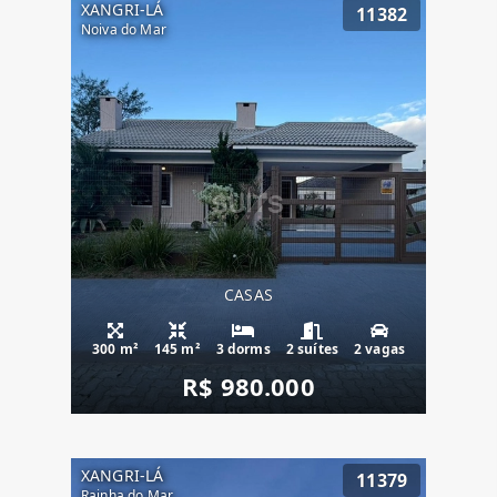
XANGRI-LÁ
11382
Noiva do Mar
CASAS
300 m²
145 m²
3 dorms
2 suítes
2 vagas
R$ 980.000
XANGRI-LÁ
11379
Rainha do Mar