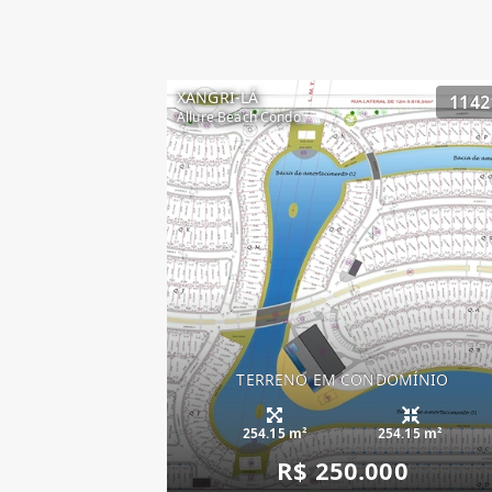
XANGRI-LÁ
1142
Allure Beach Condo
TERRENO EM CONDOMÍNIO
254.15 m²
254.15 m²
R$ 250.000