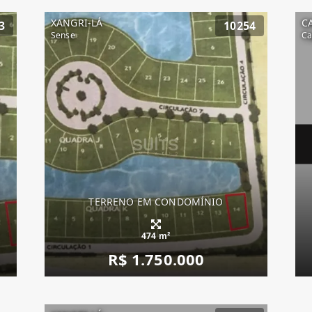
XANGRI-LÁ
C
3
10254
Sense
Ca
TERRENO EM CONDOMÍNIO
474 m²
R$ 1.750.000