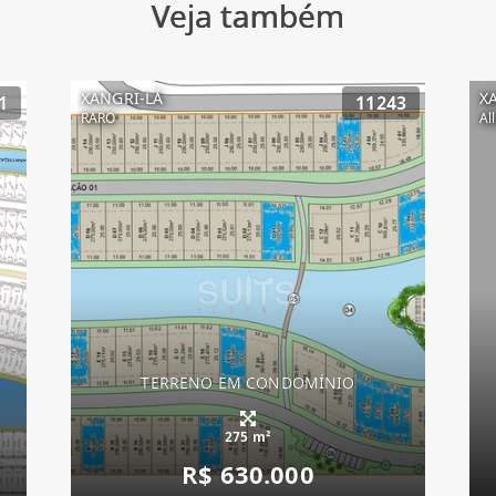
Veja também
XANGRI-LÁ
X
1
11243
RARO
Al
TERRENO EM CONDOMÍNIO
275 m²
R$ 630.000