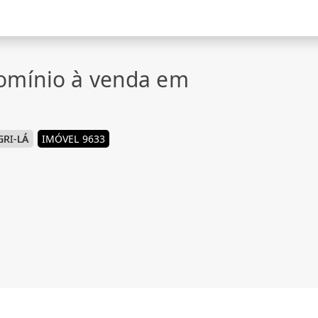
omínio à venda em
RI-LÁ
IMÓVEL 9633