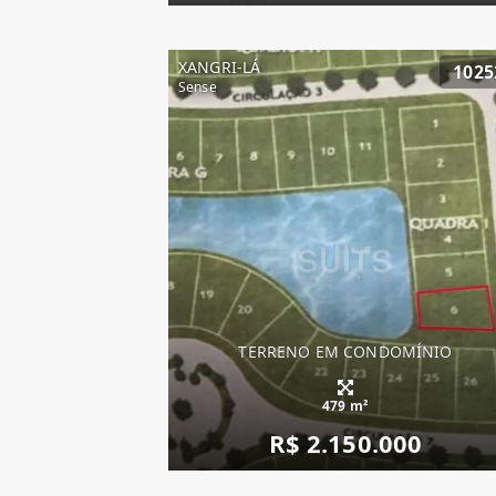
XANGRI-LÁ
1025
Sense
TERRENO EM CONDOMÍNIO
479 m²
R$ 2.150.000