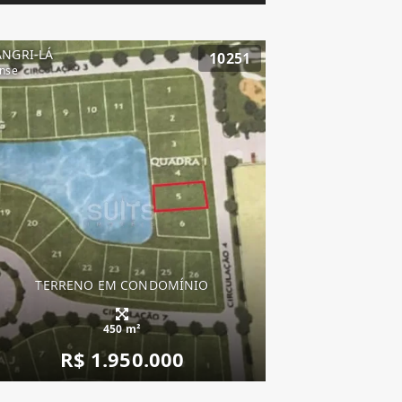
ANGRI-LÁ
10251
nse
TERRENO EM CONDOMÍNIO
450 m²
R$ 1.950.000