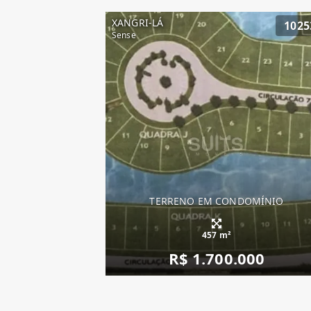
XANGRI-LÁ
1025
Sense
TERRENO EM CONDOMÍNIO
457 m²
R$ 1.700.000