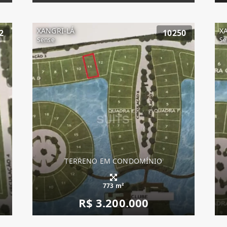
XANGRI-LÁ
X
2
10250
Sense
Se
TERRENO EM CONDOMÍNIO
773 m²
R$ 3.200.000