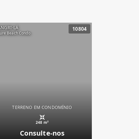
ANGRI-LÁ
10804
lure Beach Condo
TERRENO EM CONDOMÍNIO
248 m²
Consulte-nos