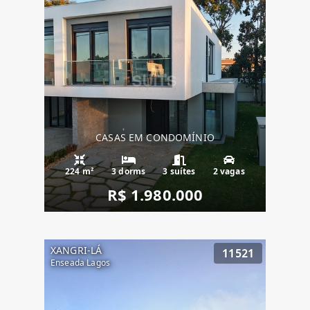
CASAS EM CONDOMÍNIO
224 m²
3 dorms
3 suítes
2 vagas
R$ 1.980.000
XANGRI-LÁ
11521
Enseada Lagos