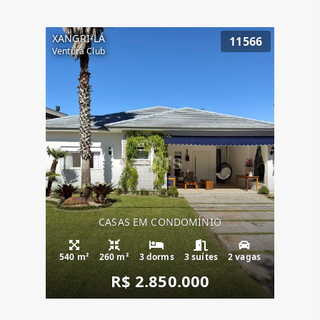
XANGRI-LÁ
11566
Ventura Club
CASAS EM CONDOMÍNIO
540 m²
260 m²
3 dorms
3 suítes
2 vagas
R$ 2.850.000