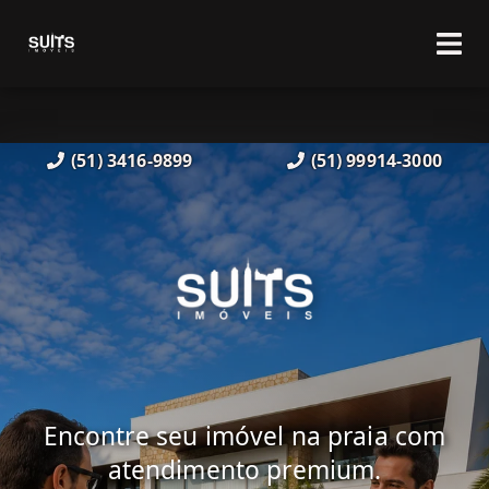
(51) 3416-9899
(51) 99914-3000
Encontre seu imóvel na praia com
atendimento premium.