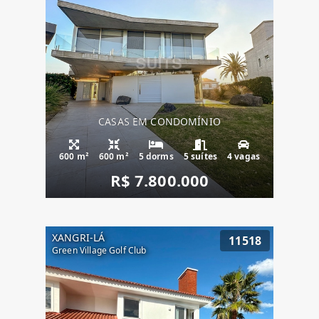
CASAS EM CONDOMÍNIO
600 m²
600 m²
5 dorms
5 suítes
4 vagas
R$ 7.800.000
XANGRI-LÁ
11518
Green Village Golf Club