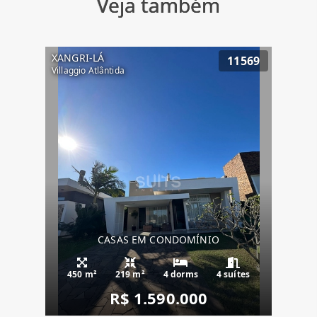
Veja também
XANGRI-LÁ
11569
Villaggio Atlântida
CASAS EM CONDOMÍNIO
450 m²
219 m²
4 dorms
4 suítes
R$ 1.590.000