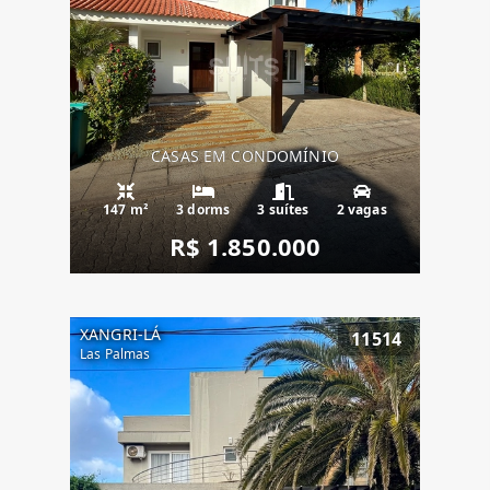
CASAS EM CONDOMÍNIO
147 m²
3 dorms
3 suítes
2 vagas
R$ 1.850.000
XANGRI-LÁ
11514
Las Palmas