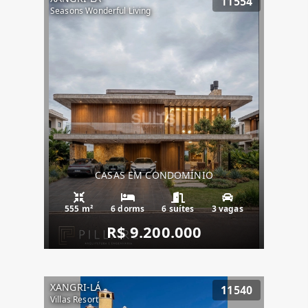
11554
Seasons Wonderful Living
CASAS EM CONDOMÍNIO
555 m²
6 dorms
6 suítes
3 vagas
R$ 9.200.000
XANGRI-LÁ
11540
Villas Resort