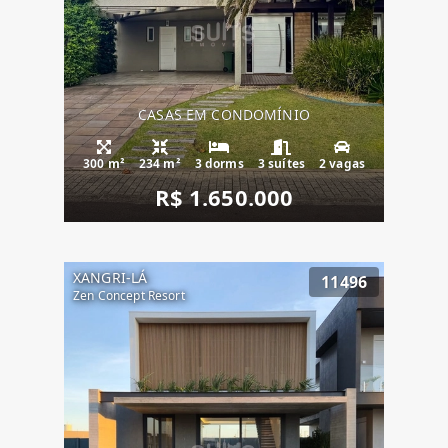
CASAS EM CONDOMÍNIO
300 m²
234 m²
3 dorms
3 suítes
2 vagas
R$ 1.650.000
XANGRI-LÁ
11496
Zen Concept Resort