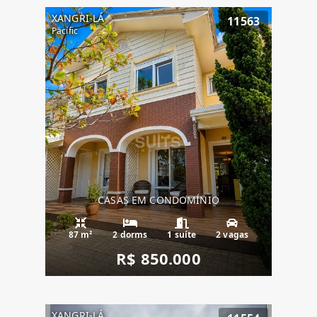
XANGRI-LÁ
11563
Pacific
CASAS EM CONDOMÍNIO
87 m²
2 dorms
1 suíte
2 vagas
R$ 850.000
XANGRI-LÁ