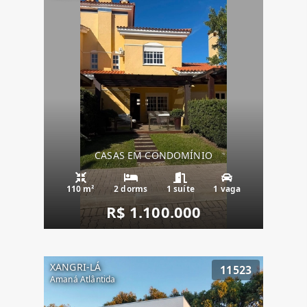
CASAS EM CONDOMÍNIO
110 m²
2 dorms
1 suíte
1 vaga
R$ 1.100.000
XANGRI-LÁ
11523
Amaná Atlântida