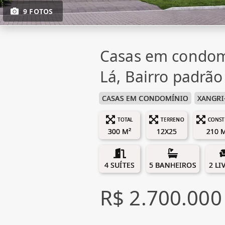
9 FOTOS
Casas em condom
Lá, Bairro padrão
CASAS EM CONDOMÍNIO
XANGRI
TOTAL
TERRENO
CONST
300 M²
12X25
210 
4 SUÍTES
5 BANHEIROS
2 LI
R$ 2.700.000