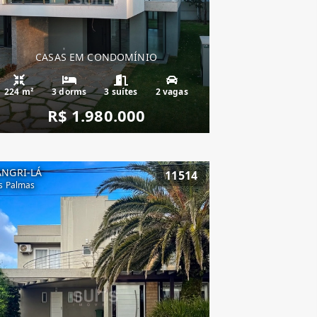
CASAS EM CONDOMÍNIO
224 m²
3 dorms
3 suítes
2 vagas
R$ 1.980.000
ANGRI-LÁ
11514
s Palmas