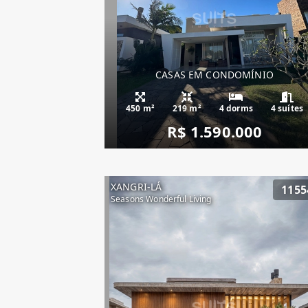
CASAS EM CONDOMÍNIO
450 m²
219 m²
4 dorms
4 suítes
R$ 1.590.000
XANGRI-LÁ
1155
Seasons Wonderful Living