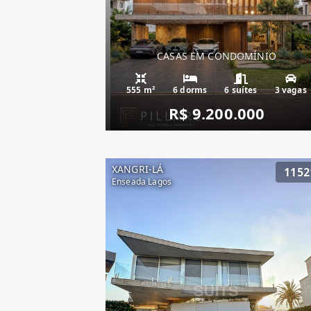
CASAS EM CONDOMÍNIO
555 m²
6 dorms
6 suítes
3 vagas
R$ 9.200.000
XANGRI-LÁ
1152
Enseada Lagos