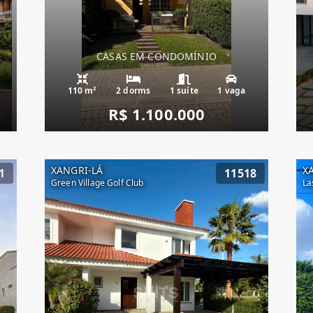
CASAS EM CONDOMÍNIO
110 m²
2 dorms
1 suíte
1 vaga
R$ 1.100.000
XANGRI-LÁ
X
1
11518
Green Village Golf Club
La