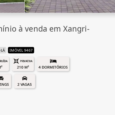
ínio à venda em Xangri-
-LÁ
IMÓVEL 9467
RUÍDA
PRIVATIVA
M²
210 M²
4 DORMITÓRIOS
VINGS
2 VAGAS