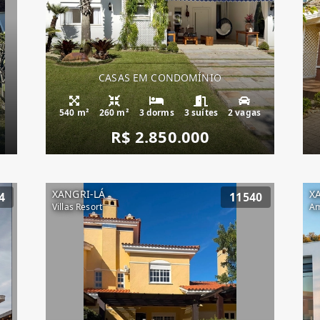
CASAS EM CONDOMÍNIO
540 m²
260 m²
3 dorms
3 suítes
2 vagas
R$ 2.850.000
XANGRI-LÁ
X
4
11540
Villas Resort
Am