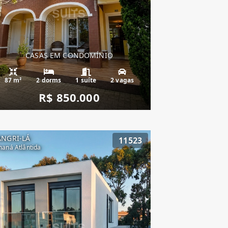
CASAS EM CONDOMÍNIO
87 m²
2 dorms
1 suíte
2 vagas
R$ 850.000
ANGRI-LÁ
11523
aná Atlântida