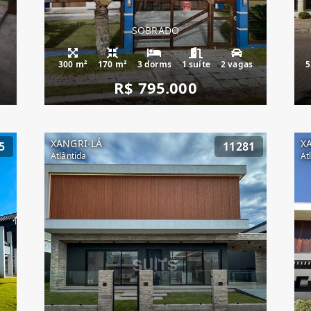
SOBRADO
300 m²
170 m²
3 dorms
1 suíte
2 vagas
5
R$ 795.000
XANGRI-LÁ
X
5
11281
Atlântida
At