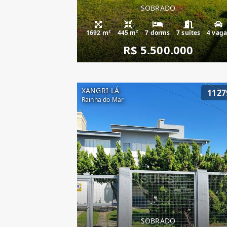
SOBRADO
1692 m²
445 m²
7 dorms
7 suítes
4 vaga
R$ 5.500.000
XANGRI-LÁ
1127
Rainha do Mar
SOBRADO