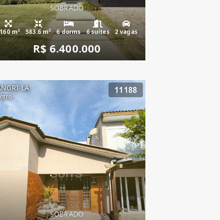
SOBRADO
160 m²
583.6 m²
6 dorms
6 suítes
2 vagas
R$ 6.400.000
ANGRI-LÁ
11188
ntro
SOBRADO