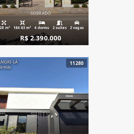
SOBRADO
28 m²
184.83 m²
4 dorms
2 suítes
2 vagas
R$ 2.390.000
ANGRI-LÁ
11280
lântida