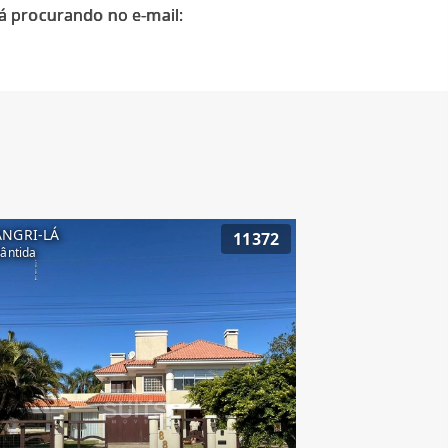
á procurando no e-mail:
ANGRI-LÁ
11372
lântida