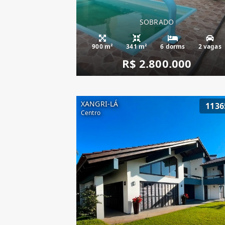
SOBRADO
900 m²
341 m²
6 dorms
2 vagas
R$ 2.800.000
XANGRI-LÁ
1136
Centro