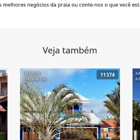
 melhores negócios da praia ou conte-nos o que você est
Veja também
OSÓRIO
X
9
11374
Atlântida Sul
At