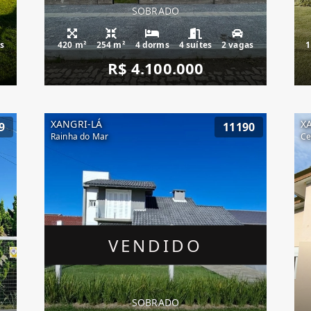
SOBRADO
s
420 m²
254 m²
4 dorms
4 suítes
2 vagas
1
R$ 4.100.000
XANGRI-LÁ
X
9
11190
Rainha do Mar
Ce
VENDIDO
SOBRADO