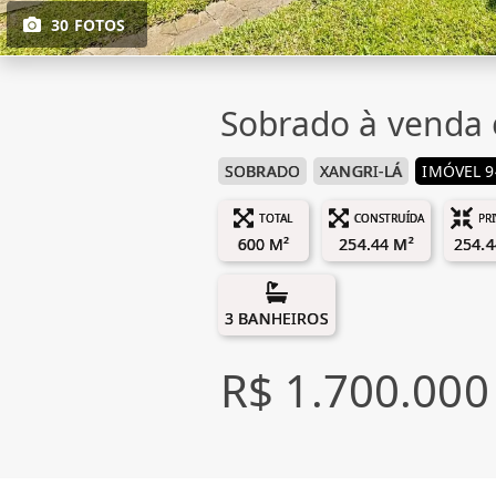
30 FOTOS
Sobrado à venda 
SOBRADO
XANGRI-LÁ
IMÓVEL 9
TOTAL
CONSTRUÍDA
PR
600 M²
254.44 M²
254.4
3 BANHEIROS
R$ 1.700.000