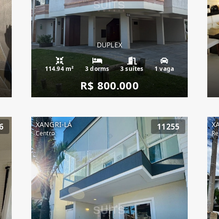
DUPLEX
114.94 m²
3 dorms
3 suítes
1 vaga
R$ 800.000
XANGRI-LÁ
X
6
11255
Centro
R