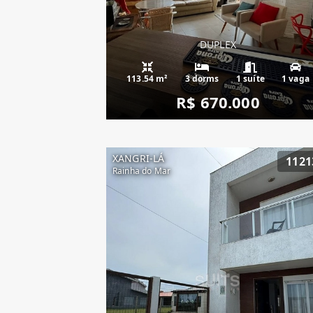
DUPLEX
113.54 m²
3 dorms
1 suíte
1 vaga
R$ 670.000
XANGRI-LÁ
1121
Rainha do Mar