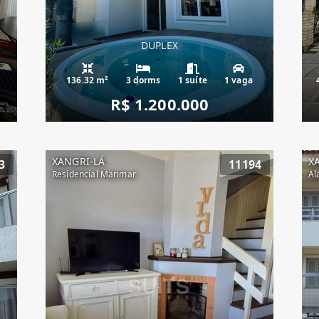
DUPLEX
136.32 m²
3 dorms
1 suíte
1 vaga
R$ 1.200.000
XANGRI-LÁ
X
3
11194
Residencial Marimar
Al