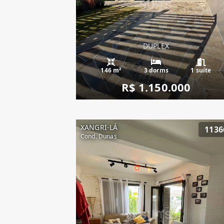
DUPLEX
146 m²
3 dorms
1 suíte
R$ 1.150.000
XANGRI-LÁ
1136
Cond. Dunas