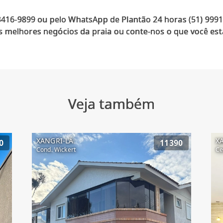
 3416-9899 ou pelo WhatsApp de Plantão 24 horas (51) 999
 melhores negócios da praia ou conte-nos o que você est
Veja também
XANGRI-LÁ
X
0
11390
Cond. Wickert
Ce