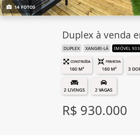
14 FOTOS
Duplex à venda e
DUPLEX
XANGRI-LÁ
IMÓVEL 933
CONSTRUÍDA
PRIVATIVA
160 M²
160 M²
3 DO
2 LIVINGS
2 VAGAS
R$ 930.000