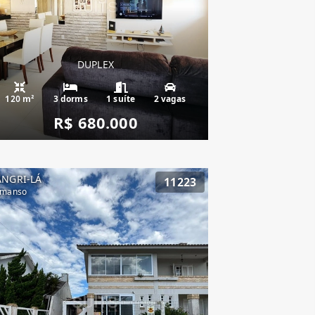
DUPLEX
120 m²
3 dorms
1 suíte
2 vagas
R$ 680.000
ANGRI-LÁ
11223
emanso