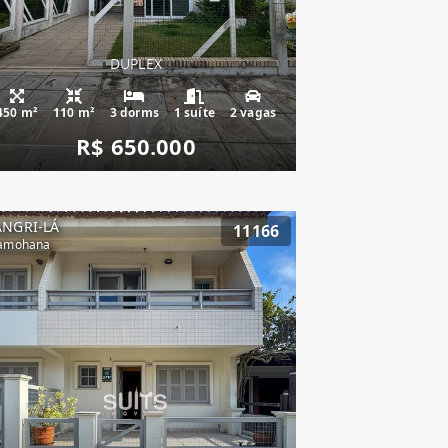
DUPLEX
450 m²
110 m²
3 dorms
1 suíte
2 vagas
R$ 650.000
ANGRI-LÁ
11166
amohana