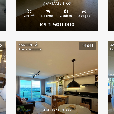
APARTAMENTOS
a
246 m²
3 dorms
2 suítes
2 vagas
R$ 1.500.000
XANGRI-LÁ
X
2
11411
Thera Santorini
Es
APARTAMENTOS