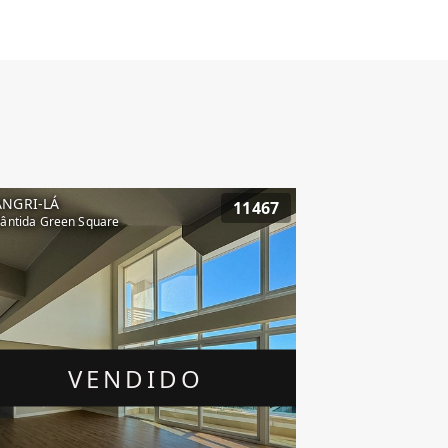
ANGRI-LÁ
11467
lântida Green Square
VENDIDO