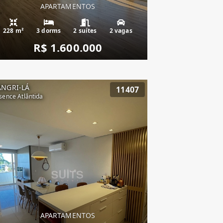
APARTAMENTOS
228 m²
3 dorms
2 suítes
2 vagas
R$ 1.600.000
ANGRI-LÁ
11407
sence Atlântida
APARTAMENTOS