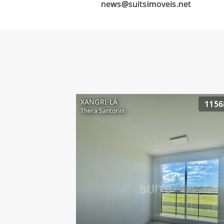
XANGRI-LÁ
1156
Thera Santorini