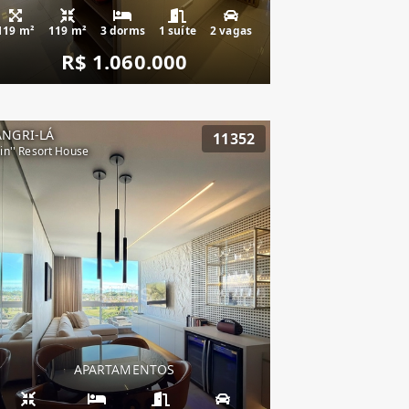
119 m²
119 m²
3 dorms
1 suíte
2 vagas
R$ 1.060.000
ANGRI-LÁ
11352
vin'' Resort House
APARTAMENTOS