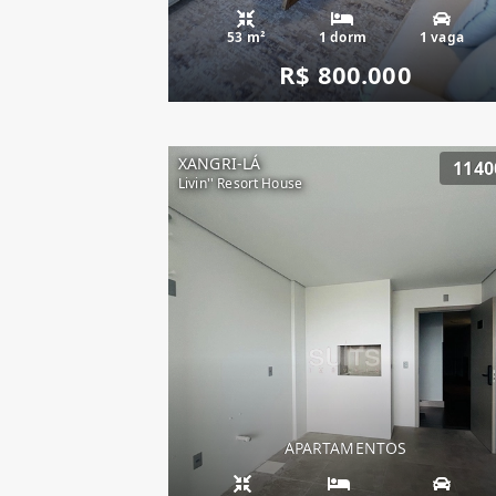
53 m²
1 dorm
1 vaga
R$ 800.000
XANGRI-LÁ
1140
Livin'' Resort House
APARTAMENTOS