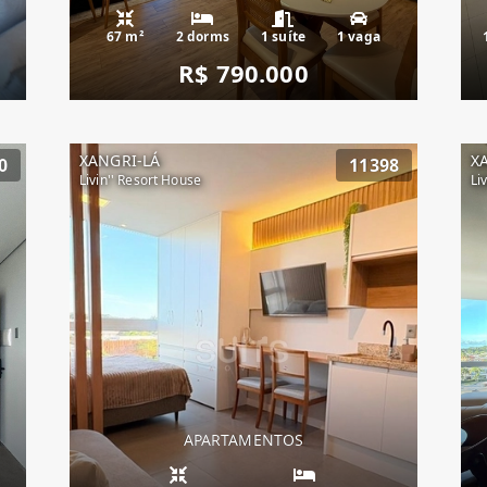
67 m²
2 dorms
1 suíte
1 vaga
R$ 790.000
XANGRI-LÁ
X
0
11398
Livin'' Resort House
Li
APARTAMENTOS