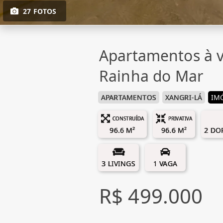
27 FOTOS
Apartamentos à v
Rainha do Mar
APARTAMENTOS
XANGRI-LÁ
IM
CONSTRUÍDA
PRIVATIVA
96.6 M²
96.6 M²
2 DO
3 LIVINGS
1 VAGA
R$ 499.000