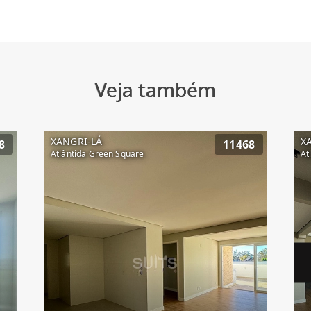
Veja também
XANGRI-LÁ
X
8
11468
Atlântida Green Square
At