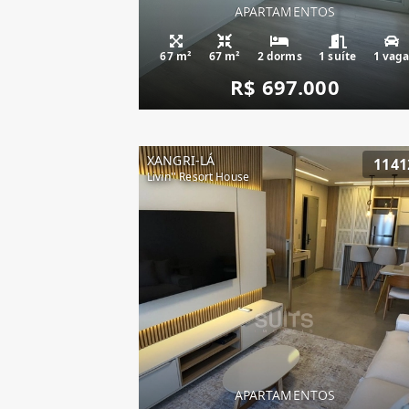
APARTAMENTOS
67 m²
67 m²
2 dorms
1 suíte
1 vag
R$ 697.000
XANGRI-LÁ
1141
Livin'' Resort House
APARTAMENTOS