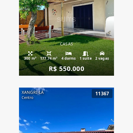
CASAS
300 m²
177.74 m²
4 dorms
1 suíte
2 vagas
R$ 550.000
XANGRI-LÁ
11367
Centro