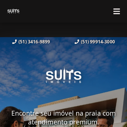
(51) 3416-9899
(51) 99914-3000
Encontre seu imóvel na praia com
atendimento premium.