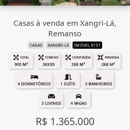
Casas à venda em Xangri-Lá,
Remanso
CASAS
XANGRI-LÁ
IMÓVEL 9157
TOTAL
TERRENO
CONSTRUÍDA
PRIVATIVA
900 M²
36X30
268 M²
268 M²
4 DORMITÓRIOS
1 SUÍTE
3 BANHEIROS
2 LIVINGS
4 VAGAS
R$ 1.365.000