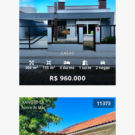
CASAS
300 m²
155 m²
3 dorms
1 suíte
2 vagas
R$ 960.000
XANGRI-LÁ
11373
Noiva do Mar