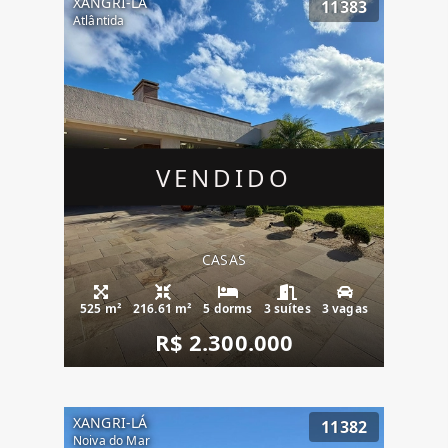
XANGRI-LÁ
11383
Atlântida
VENDIDO
CASAS
525 m²
216.61 m²
5 dorms
3 suítes
3 vagas
R$ 2.300.000
XANGRI-LÁ
11382
Noiva do Mar