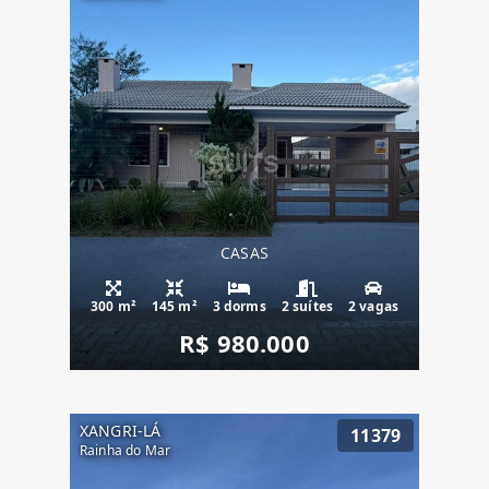
CASAS
300 m²
145 m²
3 dorms
2 suítes
2 vagas
R$ 980.000
XANGRI-LÁ
11379
Rainha do Mar