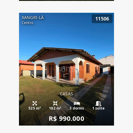
XANGRI-LÁ
11506
Centro
CASAS
525 m²
182 m²
3 dorms
1 suíte
R$ 990.000