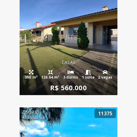
CASAS
360 m²
126.64 m²
3 dorms
1 suíte
2 vagas
R$ 560.000
OSÓRIO
11375
Atlântida Sul