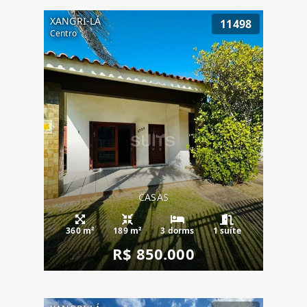
XANGRI-LÁ
11498
Centro
CASAS
360 m²
189 m²
3 dorms
1 suíte
R$ 850.000