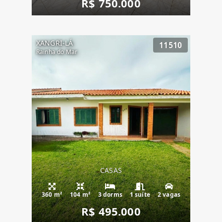
R$ 750.000
XANGRI-LÁ
11510
Rainha do Mar
CASAS
360 m²
104 m²
3 dorms
1 suíte
2 vagas
R$ 495.000