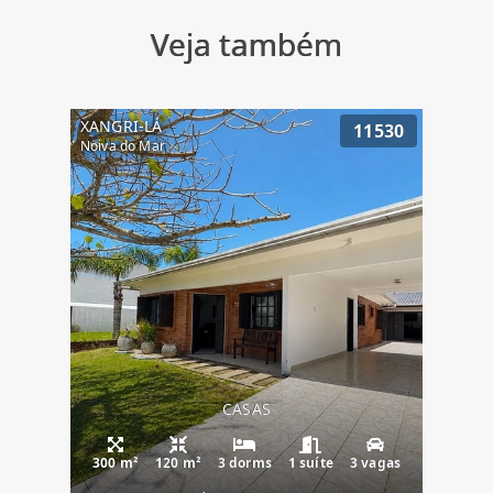
Veja também
XANGRI-LÁ
11530
Noiva do Mar
CASAS
300 m²
120 m²
3 dorms
1 suíte
3 vagas