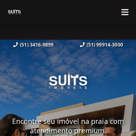
(51) 3416-9899
(51) 99914-3000
Encontre seu imóvel na praia com
atendimento premium.