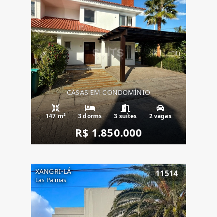
CASAS EM CONDOMÍNIO
147 m²
3 dorms
3 suítes
2 vagas
R$ 1.850.000
XANGRI-LÁ
11514
Las Palmas