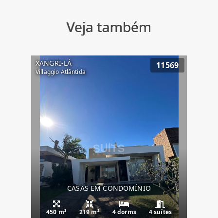
Veja também
XANGRI-LÁ
11569
Villaggio Atlântida
CASAS EM CONDOMÍNIO
450 m²
219 m²
4 dorms
4 suítes