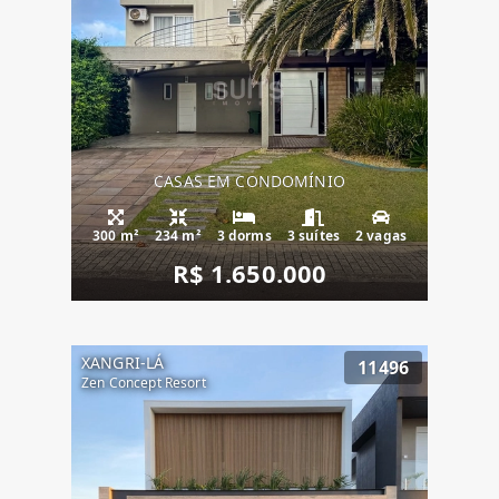
CASAS EM CONDOMÍNIO
300 m²
234 m²
3 dorms
3 suítes
2 vagas
R$ 1.650.000
XANGRI-LÁ
11496
Zen Concept Resort