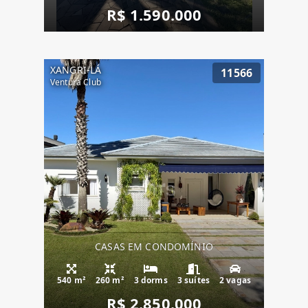
R$ 1.590.000
XANGRI-LÁ
11566
Ventura Club
CASAS EM CONDOMÍNIO
540 m²
260 m²
3 dorms
3 suítes
2 vagas
R$ 2.850.000