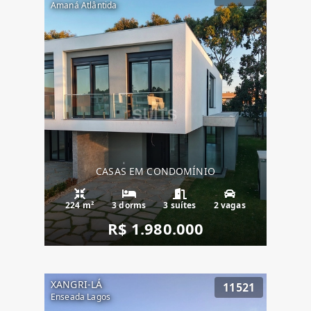
Amaná Atlântida
CASAS EM CONDOMÍNIO
224 m²
3 dorms
3 suítes
2 vagas
R$ 1.980.000
XANGRI-LÁ
11521
Enseada Lagos