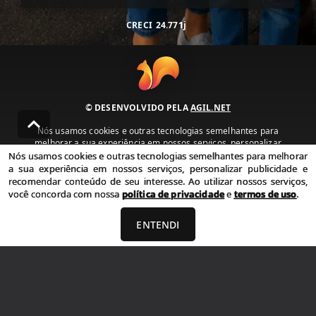
CRECI
24.771j
© DESENVOLVIDO PELA
AGIL.NET
Nós usamos cookies e outras tecnologias semelhantes para
melhorar a sua experiência em nossos serviços, personalizar
publicidade e recomendar conteúdo de seu interesse. Ao utilizar
Nós usamos cookies e outras tecnologias semelhantes para melhorar
nossos serviços, você concorda com nossa política de privacidade e
a sua experiência em nossos serviços, personalizar publicidade e
termos de uso.
recomendar conteúdo de seu interesse. Ao utilizar nossos serviços,
você concorda com nossa
política de privacidade
e
termos de uso
.
Política de Privacidade
Termos de uso
ENTENDI