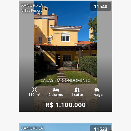
XANGRI-LÁ
11540
Villas Resort
CASAS EM CONDOMÍNIO
110 m²
2 dorms
1 suíte
1 vaga
R$ 1.100.000
XANGRI-LÁ
11523