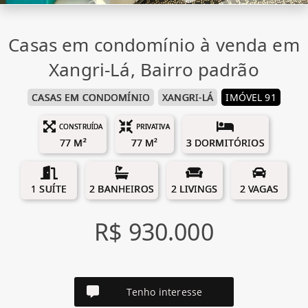
Casas em condomínio à venda em
Xangri-Lá, Bairro padrão
CASAS EM CONDOMÍNIO
XANGRI-LÁ
IMÓVEL 91
CONSTRUÍDA
PRIVATIVA
77 M²
77 M²
3 DORMITÓRIOS
1 SUÍTE
2 BANHEIROS
2 LIVINGS
2 VAGAS
R$ 930.000
Tenho interesse