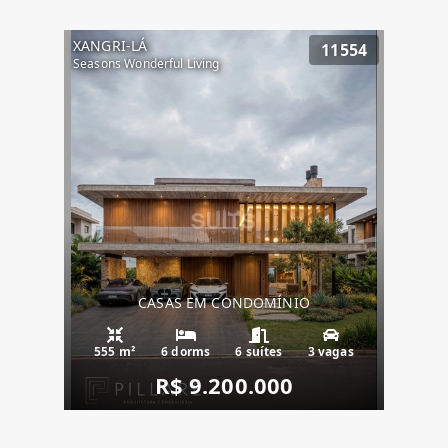
XANGRI-LÁ
11554
Seasons Wonderful Living
CASAS EM CONDOMÍNIO
555 m²
6 dorms
6 suítes
3 vagas
R$ 9.200.000