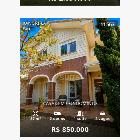
XANGRI-LÁ
11563
Pacific
CASAS EM CONDOMÍNIO
87 m²
2 dorms
1 suíte
2 vagas
R$ 850.000