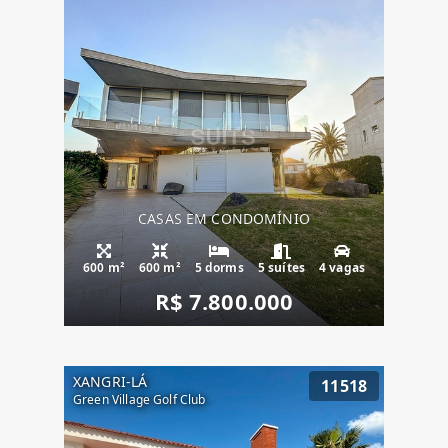
CASAS EM CONDOMÍNIO
600 m²
600 m²
5 dorms
5 suítes
4 vagas
R$ 7.800.000
XANGRI-LÁ
11518
Green Village Golf Club