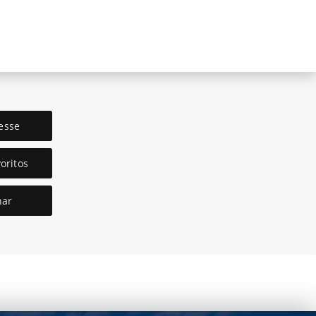
esse
oritos
har