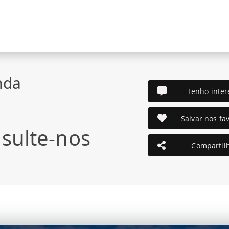
nda
Tenho inter
Salvar nos fav
sulte-nos
Compartil