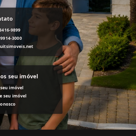
ntato
 3416-9899
99914-3000
uitsimoveis.net
os seu imóvel
 seu imóvel
 seu imóvel
conosco