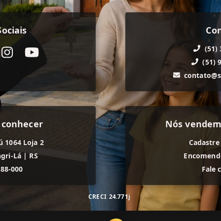
ociais
Co
(51)
(51) 
contato@s
 conhecer
Nós vendem
ú 1064 Loja 2
Cadastre
gri-Lá
|
RS
Encomende
588-000
Fale 
CRECI
24.771j