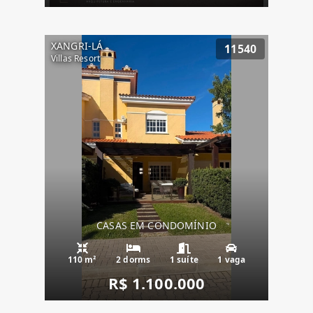
XANGRI-LÁ
11540
Villas Resort
CASAS EM CONDOMÍNIO
110 m²
2 dorms
1 suíte
1 vaga
R$ 1.100.000