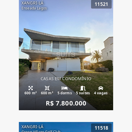
XANGRI-LÁ
11521
Enseada Lagos
CASAS EM CONDOMÍNIO
600 m²
600 m²
5 dorms
5 suítes
4 vagas
R$ 7.800.000
XANGRI-LÁ
11518
Green Village Golf Club