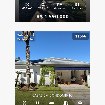
450 m²
219 m²
4 dorms
4 suítes
R$ 1.590.000
XANGRI-LÁ
11566
Ventura Club
CASAS EM CONDOMÍNIO