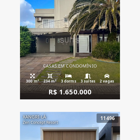
CASAS EM CONDOMÍNIO
300 m²
234 m²
3 dorms
3 suítes
2 vagas
R$ 1.650.000
XANGRI-LÁ
11496
Zen Concept Resort