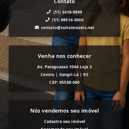
Contato
(51) 3416-9899
(51) 99914-3000
contato@suitsimoveis.net
Venha nos conhecer
Av. Paraguassú 1064 Loja 2
Centro
|
Xangri-Lá
|
RS
CEP: 95588-000
Nós vendemos seu imóvel
Cadastre seu imóvel