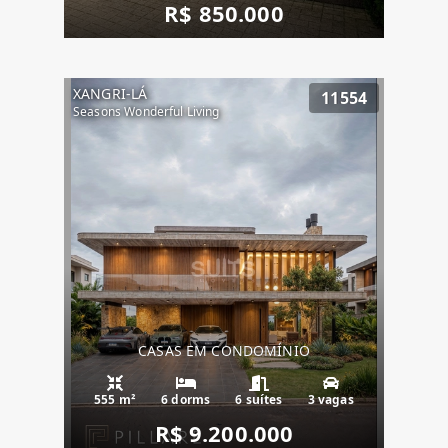
R$ 850.000
XANGRI-LÁ
11554
Seasons Wonderful Living
CASAS EM CONDOMÍNIO
555 m²
6 dorms
6 suítes
3 vagas
R$ 9.200.000