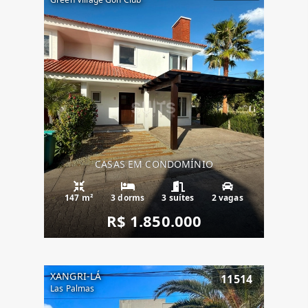
CASAS EM CONDOMÍNIO
147 m²
3 dorms
3 suítes
2 vagas
R$ 1.850.000
XANGRI-LÁ
11514
Las Palmas