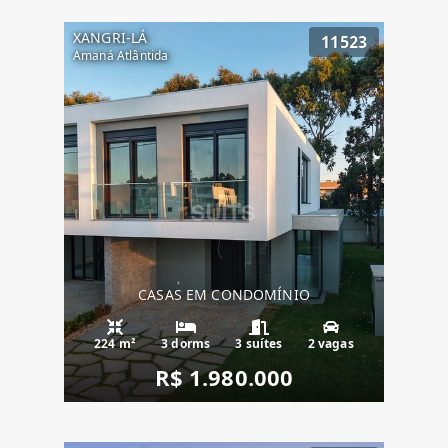
XANGRI-LÁ
11523
Amaná Atlântida
CASAS EM CONDOMÍNIO
224 m²
3 dorms
3 suítes
2 vagas
R$ 1.980.000