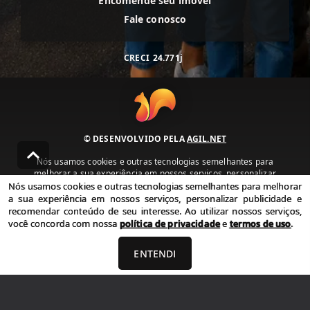
Encomende seu imóvel
Fale conosco
CRECI
24.771j
© DESENVOLVIDO PELA
AGIL.NET
Nós usamos cookies e outras tecnologias semelhantes para
melhorar a sua experiência em nossos serviços, personalizar
publicidade e recomendar conteúdo de seu interesse. Ao utilizar
Nós usamos cookies e outras tecnologias semelhantes para melhorar
nossos serviços, você concorda com nossa política de privacidade e
a sua experiência em nossos serviços, personalizar publicidade e
termos de uso.
recomendar conteúdo de seu interesse. Ao utilizar nossos serviços,
você concorda com nossa
política de privacidade
e
termos de uso
.
Política de Privacidade
Termos de uso
ENTENDI