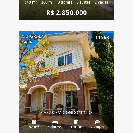
540 m²
260 m²
3 dorms
3 suítes
2 vagas
R$ 2.850.000
XANGRI-LÁ
11563
Pacific
CASAS EM CONDOMÍNIO
87 m²
2 dorms
1 suíte
2 vagas