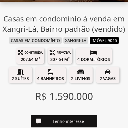
Casas em condomínio à venda em
Xangri-Lá, Bairro padrão (vendido)
CASAS EM CONDOMÍNIO
XANGRI-LÁ
IMÓVEL 9015
CONSTRUÍDA
PRIVATIVA
207.64 M²
207.64 M²
4 DORMITÓRIOS
2 SUÍTES
4 BANHEIROS
2 LIVINGS
2 VAGAS
R$ 1.590.000
Tenho interesse