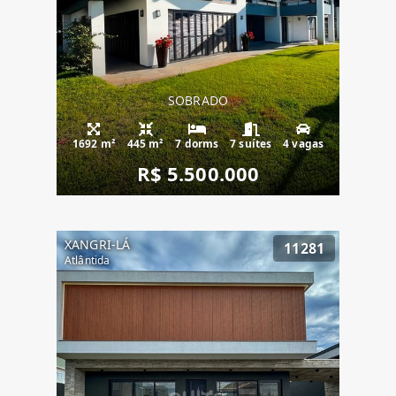
SOBRADO
1692 m²
445 m²
7 dorms
7 suítes
4 vagas
R$ 5.500.000
XANGRI-LÁ
11281
Atlântida