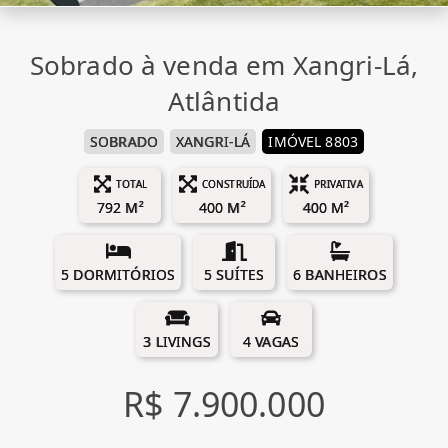
Sobrado à venda em Xangri-Lá,
Atlântida
SOBRADO
XANGRI-LÁ
IMÓVEL 8803
TOTAL
CONSTRUÍDA
PRIVATIVA
792 M²
400 M²
400 M²
5 DORMITÓRIOS
5 SUÍTES
6 BANHEIROS
3 LIVINGS
4 VAGAS
R$ 7.900.000