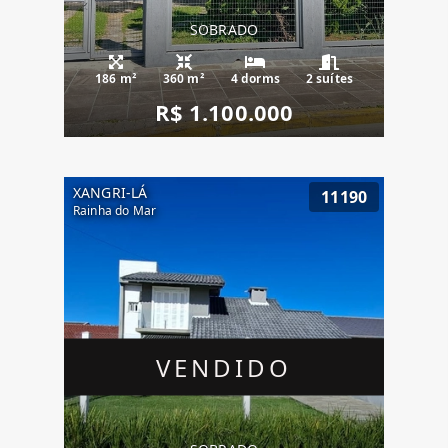
SOBRADO
186 m²
360 m²
4 dorms
2 suítes
R$ 1.100.000
XANGRI-LÁ
11190
Rainha do Mar
VENDIDO