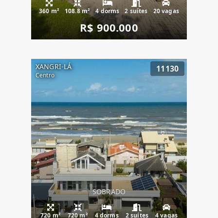
360 m²
108.8 m²
4 dorms
2 suítes
20 vagas
R$ 900.000
XANGRI-LÁ
11130
Centro
SOBRADO
720 m²
720 m²
4 dorms
2 suítes
4 vagas