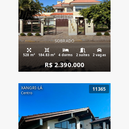
SOBRADO
528 m²
184.83 m²
4 dorms
2 suítes
2 vagas
R$ 2.390.000
XANGRI-LÁ
11365
Centro