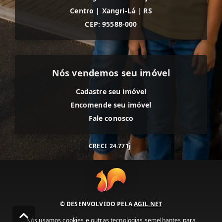
Centro
|
Xangri-Lá
|
RS
CEP: 95588-000
Nós vendemos seu imóvel
Cadastre seu imóvel
Encomende seu imóvel
Fale conosco
CRECI
24.771j
© DESENVOLVIDO PELA
AGIL.NET
Nós usamos cookies e outras tecnologias semelhantes para