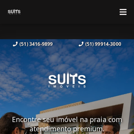
(51) 3416-9899
(51) 99914-3000
Encontre seu imóvel na praia com
atendimento premium.