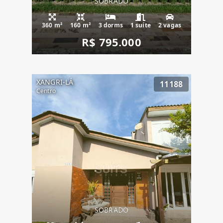
SOBRADO
360 m²
160 m²
3 dorms
1 suíte
2 vagas
R$ 795.000
XANGRI-LÁ
11188
Centro
SOBRADO