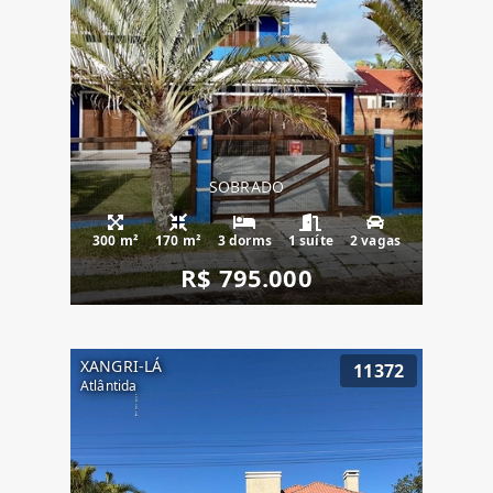
SOBRADO
300 m²
170 m²
3 dorms
1 suíte
2 vagas
R$ 795.000
XANGRI-LÁ
11372
Atlântida