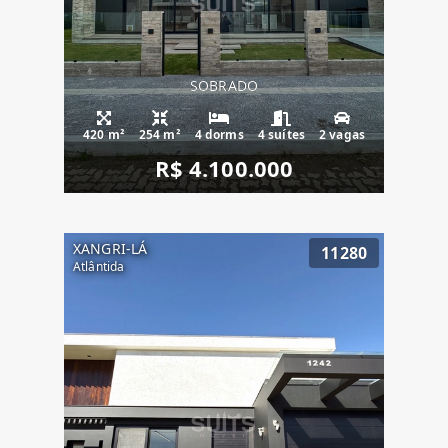
SOBRADO
420 m²
254 m²
4 dorms
4 suítes
2 vagas
R$ 4.100.000
XANGRI-LÁ
11280
Atlântida