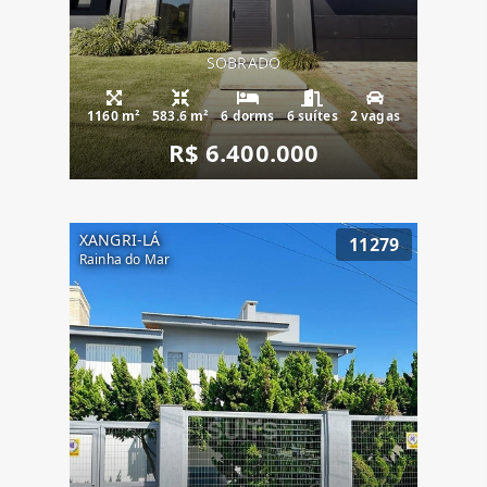
SOBRADO
1160 m²
583.6 m²
6 dorms
6 suítes
2 vagas
R$ 6.400.000
XANGRI-LÁ
11279
Rainha do Mar