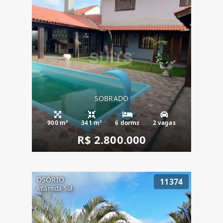
SOBRADO
900 m²
341 m²
6 dorms
2 vagas
R$ 2.800.000
OSÓRIO
11374
Atlântida Sul