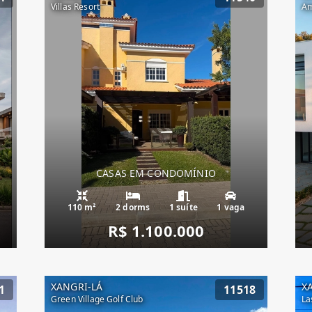
Villas Resort
Am
CASAS EM CONDOMÍNIO
110 m²
2 dorms
1 suíte
1 vaga
R$ 1.100.000
XANGRI-LÁ
X
1
11518
Green Village Golf Club
La