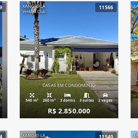
XANGRI-LÁ
X
9
11566
Ventura Club
Pa
CASAS EM CONDOMÍNIO
540 m²
260 m²
3 dorms
3 suítes
2 vagas
R$ 2.850.000
XANGRI-LÁ
X
4
11540