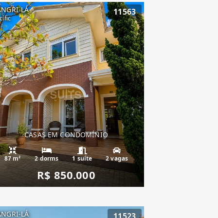
ANGRI-LÁ
11563
cific
CASAS EM CONDOMÍNIO
87 m²
2 dorms
1 suíte
2 vagas
R$ 850.000
ANGRI-LÁ
11523