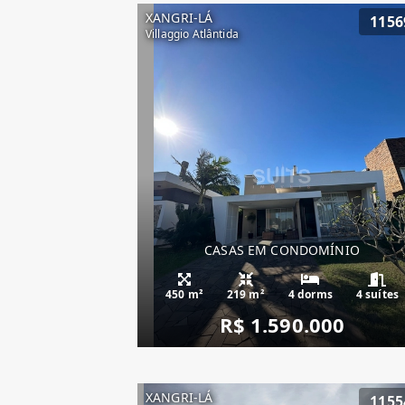
XANGRI-LÁ
1156
Villaggio Atlântida
CASAS EM CONDOMÍNIO
450 m²
219 m²
4 dorms
4 suítes
R$ 1.590.000
XANGRI-LÁ
1155