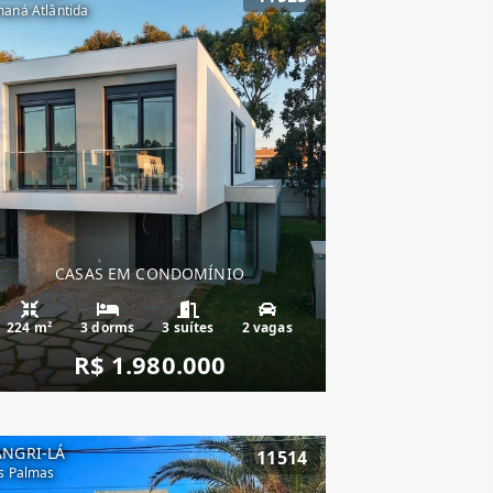
aná Atlântida
CASAS EM CONDOMÍNIO
224 m²
3 dorms
3 suítes
2 vagas
R$ 1.980.000
ANGRI-LÁ
11514
s Palmas