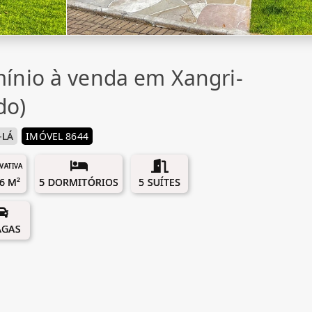
ínio à venda em Xangri-
do)
-LÁ
IMÓVEL 8644
IVATIVA
6 M²
5 DORMITÓRIOS
5 SUÍTES
AGAS