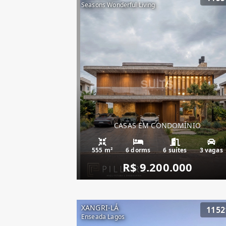
Seasons Wonderful Living
CASAS EM CONDOMÍNIO
555 m²
6 dorms
6 suítes
3 vagas
R$ 9.200.000
XANGRI-LÁ
1152
Enseada Lagos