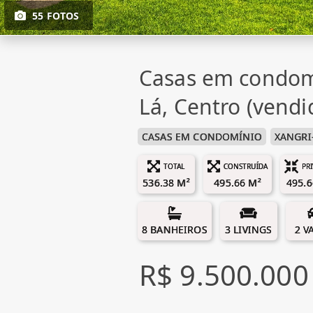
55 FOTOS
Casas em condom
Lá, Centro (vendi
CASAS EM CONDOMÍNIO
XANGRI
TOTAL
CONSTRUÍDA
PR
536.38 M²
495.66 M²
495.6
8 BANHEIROS
3 LIVINGS
2 V
R$ 9.500.000