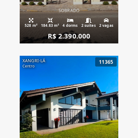
SOBRADO
528 m²
184.83 m²
4 dorms
2 suítes
2 vagas
R$ 2.390.000
XANGRI-LÁ
11365
Centro