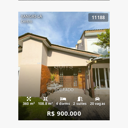
XANGRI-LÁ
11188
Centro
SOBRADO
360 m²
108.8 m²
4 dorms
2 suítes
20 vagas
R$ 900.000