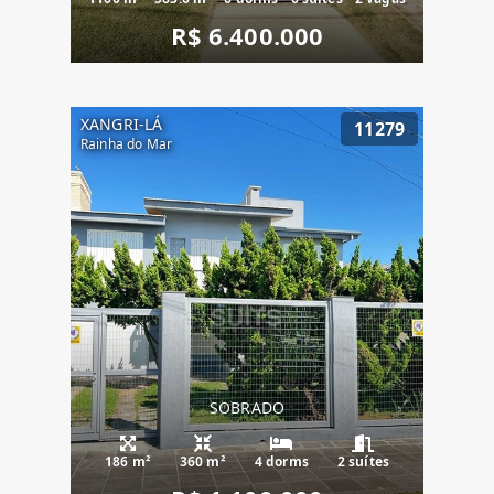
R$ 6.400.000
XANGRI-LÁ
11279
Rainha do Mar
SOBRADO
186 m²
360 m²
4 dorms
2 suítes