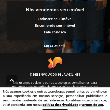
Nós vendemos seu imóvel
Cadastre seu imóvel
Encomende seu imóvel
Fale conosco
CRECI
24.771j
© DESENVOLVIDO PELA
AGIL.NET
Nós usamos cookies e outras tecnologias semelhantes para
melhorar a sua experiência em nossos serviços, personalizar
publicidade e recomendar conteúdo de seu interesse. Ao utilizar
Nós usamos cookies e outras tecnologias semelhantes para melhorar
nossos serviços, você concorda com nossa política de privacidade e
a sua experiência em nossos serviços, personalizar publicidade e
termos de uso.
recomendar conteúdo de seu interesse. Ao utilizar nossos serviços,
você concorda com nossa
política de privacidade
e
termos de uso
.
Política de Privacidade
Termos de uso