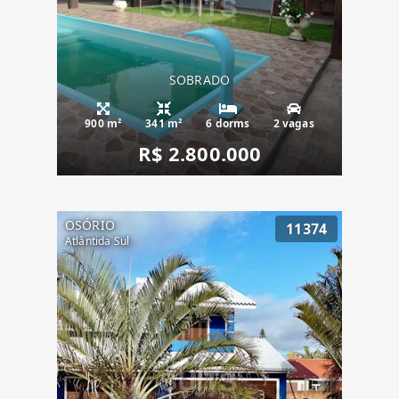
SOBRADO
900 m²
341 m²
6 dorms
2 vagas
R$ 2.800.000
OSÓRIO
11374
Atlântida Sul