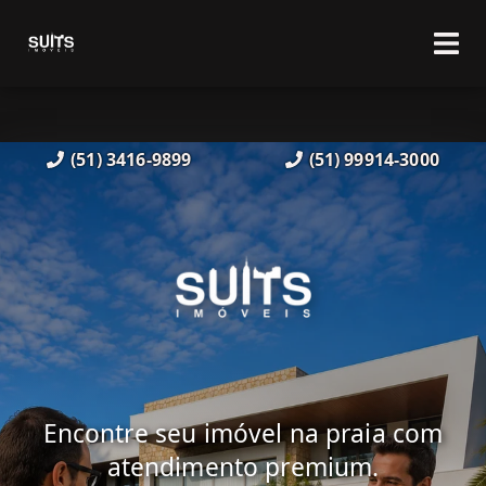
(51) 3416-9899
(51) 99914-3000
Encontre seu imóvel na praia com
atendimento premium.