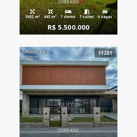
SOBRADO
1692 m²
445 m²
7 dorms
7 suítes
4 vagas
R$ 5.500.000
XANGRI-LÁ
11281
Atlântida
SOBRADO