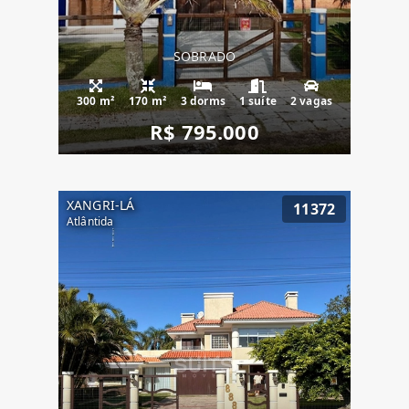
SOBRADO
300 m²
170 m²
3 dorms
1 suíte
2 vagas
R$ 795.000
XANGRI-LÁ
11372
Atlântida