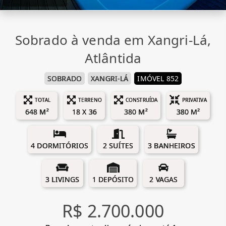
Sobrado à venda em Xangri-Lá,
Atlântida
SOBRADO
XANGRI-LÁ
IMÓVEL 852
TOTAL
TERRENO
CONSTRUÍDA
PRIVATIVA
648 M²
18 X 36
380 M²
380 M²
4 DORMITÓRIOS
2 SUÍTES
3 BANHEIROS
3 LIVINGS
1 DEPÓSITO
2 VAGAS
R$ 2.700.000