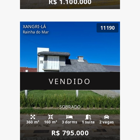
R$ 1.100.000
XANGRI-LÁ
11190
Rainha do Mar
VENDIDO
SOBRADO
360 m²
160 m²
3 dorms
1 suíte
2 vagas
R$ 795.000