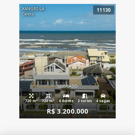
XANGRI-LÁ
11130
Centro
SOBRADO
720 m²
720 m²
4 dorms
2 suítes
4 vagas
R$ 3.200.000