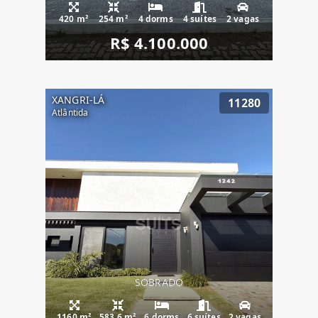
420 m²
254 m²
4 dorms
4 suítes
2 vagas
R$ 4.100.000
XANGRI-LÁ
11280
Atlântida
SOBRADO
1160 m²
583.6 m²
6 dorms
6 suítes
2 vagas