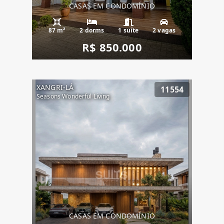
CASAS EM CONDOMÍNIO
87 m²
2 dorms
1 suíte
2 vagas
R$ 850.000
XANGRI-LÁ
11554
Seasons Wonderful Living
CASAS EM CONDOMÍNIO