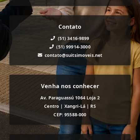
Contato
(51) 3416-9899
(51) 99914-3000
contato@suitsimoveis.net
Venha nos conhecer
Av. Paraguassú 1064 Loja 2
Centro
|
Xangri-Lá
|
RS
CEP: 95588-000