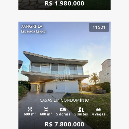
R$ 1.980.000
XANGRI-LÁ
11521
Enseada Lagos
CASAS EM CONDOMÍNIO
600 m²
600 m²
5 dorms
5 suítes
4 vagas
R$ 7.800.000