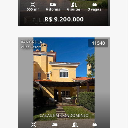
555 m²
6 dorms
6 suítes
3 vagas
R$ 9.200.000
XANGRI-LÁ
11540
Villas Resort
CASAS EM CONDOMÍNIO