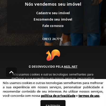
Nós vendemos seu imóvel
Cadastre seu imóvel
Encomende seu imóvel
Fale conosco
CRECI
24.771j
© DESENVOLVIDO PELA
AGIL.NET
Nós usamos cookies e outras tecnologias semelhantes para
melhorar a sua experiência em nossos serviços, personalizar
publicidade e recomendar conteúdo de seu interesse. Ao utilizar
Nós usamos cookies e outras tecnologias semelhantes para melhorar
nossos serviços, você concorda com nossa política de privacidade e
a sua experiência em nossos serviços, personalizar publicidade e
termos de uso.
recomendar conteúdo de seu interesse. Ao utilizar nossos serviços,
você concorda com nossa
política de privacidade
e
termos de uso
.
Política de Privacidade
Termos de uso
ENTENDI