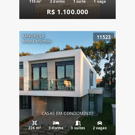
110 m²
2 dorms
1 suíte
1 vaga
R$ 1.100.000
XANGRI-LÁ
11523
Amaná Atlântida
CASAS EM CONDOMÍNIO
224 m²
3 dorms
3 suítes
2 vagas