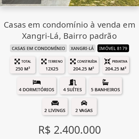
Casas em condomínio à venda em
Xangri-Lá, Bairro padrão
CASAS EM CONDOMÍNIO
XANGRI-LÁ
IMÓVEL 8179
TOTAL
TERRENO
CONSTRUÍDA
PRIVATIVA
250 M²
12X25
204.25 M²
204.25 M²
4 DORMITÓRIOS
4 SUÍTES
5 BANHEIROS
2 LIVINGS
2 VAGAS
R$ 2.400.000