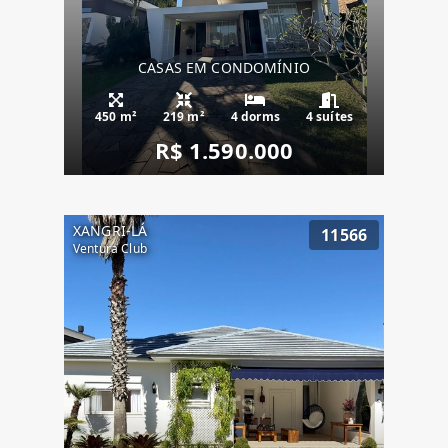
CASAS EM CONDOMÍNIO
450 m²
219 m²
4 dorms
4 suítes
R$ 1.590.000
XANGRI-LÁ
11566
Ventura Club