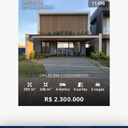
XANGRI-LÁ
11496
Zen Concept Resort
CASAS EM CONDOMÍNIO
250 m²
248 m²
4 dorms
4 suítes
2 vagas
R$ 2.300.000