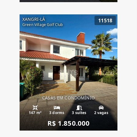
XANGRI-LÁ
11518
Green Village Golf Club
CASAS EM CONDOMÍNIO
147 m²
3 dorms
3 suítes
2 vagas
R$ 1.850.000