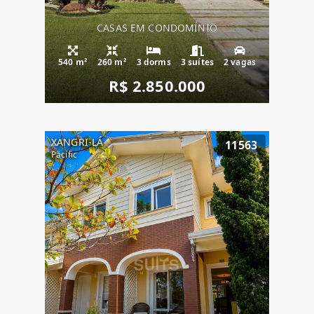
CASAS EM CONDOMÍNIO
540 m²
260 m²
3 dorms
3 suítes
2 vagas
R$ 2.850.000
XANGRI-LÁ
11563
Pacific