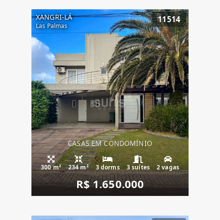
XANGRI-LÁ
11514
Las Palmas
CASAS EM CONDOMÍNIO
300 m²
234 m²
3 dorms
3 suítes
2 vagas
R$ 1.650.000