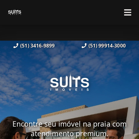
(51) 3416-9899
(51) 99914-3000
Encontre seu imóvel na praia com
atendimento premium.