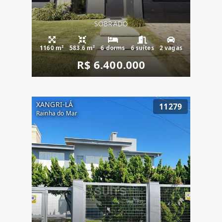
SOBRADO
1160 m²
583.6 m²
6 dorms
6 suítes
2 vagas
R$ 6.400.000
XANGRI-LÁ
11279
Rainha do Mar