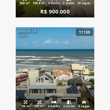
360 m²
108.8 m²
4 dorms
2 suítes
20 vagas
R$ 900.000
XANGRI-LÁ
11130
Centro
SOBRADO
720 m²
720 m²
4 dorms
2 suítes
4 vagas