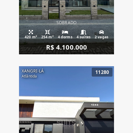
SOBRADO
420 m²
254 m²
4 dorms
4 suítes
2 vagas
R$ 4.100.000
XANGRI-LÁ
11280
Atlântida