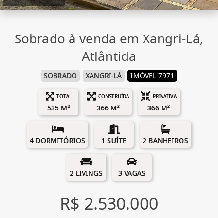
Sobrado à venda em Xangri-Lá,
Atlântida
SOBRADO
XANGRI-LÁ
IMÓVEL 7971
TOTAL
CONSTRUÍDA
PRIVATIVA
535 M²
366 M²
366 M²
4 DORMITÓRIOS
1 SUÍTE
2 BANHEIROS
2 LIVINGS
3 VAGAS
R$ 2.530.000