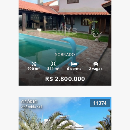
SOBRADO
900 m²
341 m²
6 dorms
2 vagas
R$ 2.800.000
OSÓRIO
11374
Atlântida Sul