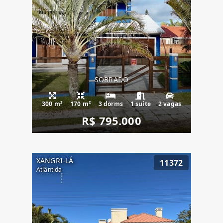
SOBRADO
300 m²
170 m²
3 dorms
1 suíte
2 vagas
R$ 795.000
XANGRI-LÁ
11372
Atlântida