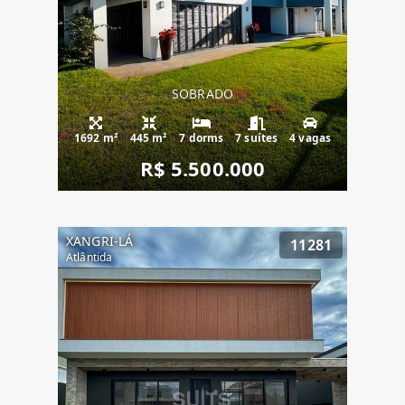
SOBRADO
1692 m²
445 m²
7 dorms
7 suítes
4 vagas
R$ 5.500.000
XANGRI-LÁ
11281
Atlântida