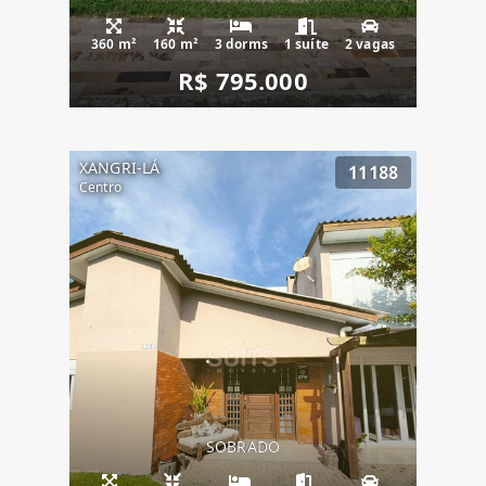
360 m²
160 m²
3 dorms
1 suíte
2 vagas
R$ 795.000
XANGRI-LÁ
11188
Centro
SOBRADO