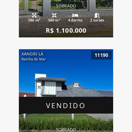
SOBRADO
186 m²
360 m²
4 dorms
2 suítes
R$ 1.100.000
XANGRI-LÁ
11190
Rainha do Mar
VENDIDO
SOBRADO