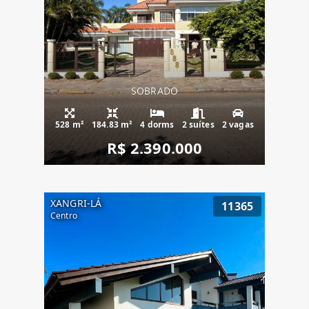
SOBRADO
528 m²
184.83 m²
4 dorms
2 suítes
2 vagas
R$ 2.390.000
XANGRI-LÁ
11365
Centro