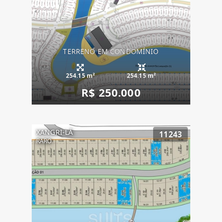
TERRENO EM CONDOMÍNIO
254.15 m²
254.15 m²
R$ 250.000
XANGRI-LÁ
11243
RARO