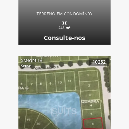
TERRENO EM CONDOMÍNIO
248 m²
Consulte-nos
XANGRI-LÁ
10252
Sense