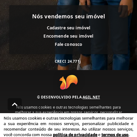
Nós vendemos seu imóvel
Cadastre seu imóvel
Encomende seu imóvel
Fale conosco
CRECI
24.771j
© DESENVOLVIDO PELA
AGIL.NET
Nós usamos cookies e outras tecnologias semelhantes para
melhorar a sua experiência em nossos serviços, personalizar
publicidade e recomendar conteúdo de seu interesse. Ao utilizar
Nós usamos cookies e outras tecnologias semelhantes para melhorar
nossos serviços, você concorda com nossa política de privacidade e
a sua experiência em nossos serviços, personalizar publicidade e
termos de uso.
recomendar conteúdo de seu interesse. Ao utilizar nossos serviços,
você concorda com nossa
política de privacidade
e
termos de uso
.
Política de Privacidade
Termos de uso