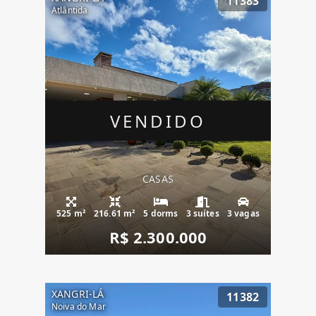
11383
Atlântida
VENDIDO
CASAS
525 m²
216.61 m²
5 dorms
3 suítes
3 vagas
R$ 2.300.000
XANGRI-LÁ
11382
Noiva do Mar