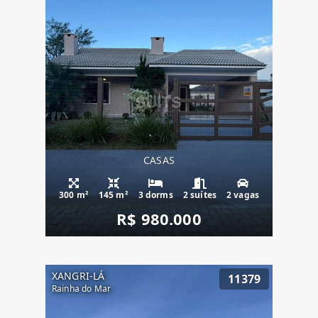
CASAS
300 m²
145 m²
3 dorms
2 suítes
2 vagas
R$ 980.000
XANGRI-LÁ
11379
Rainha do Mar