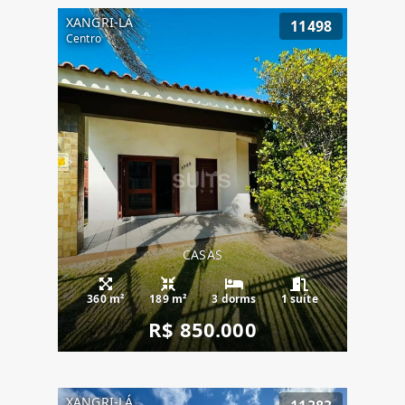
XANGRI-LÁ
11498
Centro
CASAS
360 m²
189 m²
3 dorms
1 suíte
R$ 850.000
XANGRI-LÁ