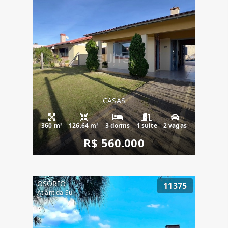
CASAS
360 m²
126.64 m²
3 dorms
1 suíte
2 vagas
R$ 560.000
OSÓRIO
11375
Atlântida Sul