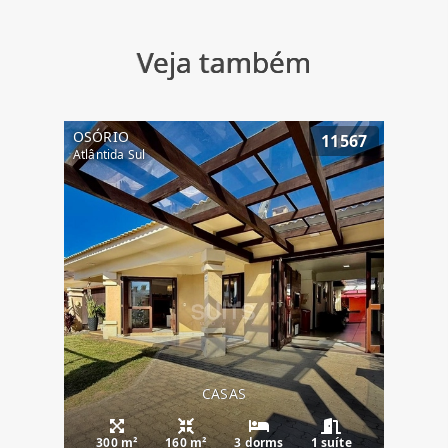
Veja também
OSÓRIO
11567
Atlântida Sul
CASAS
300 m²
160 m²
3 dorms
1 suíte