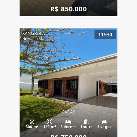
R$ 850.000
XANGRI-LÁ
11530
Noiva do Mar
CASAS
300 m²
120 m²
3 dorms
1 suíte
3 vagas
R$ 750.000