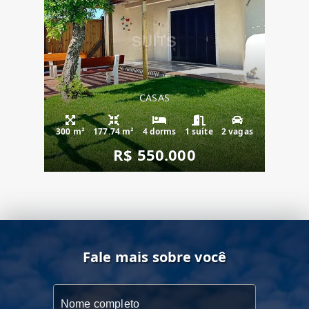
CASAS
300 m²
177.74 m²
4 dorms
1 suíte
2 vagas
R$ 550.000
Fale mais sobre você