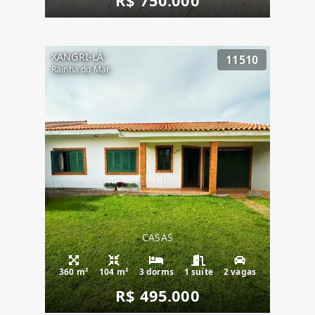
XANGRI-LÁ
11510
Rainha do Mar
CASAS
360 m²
104 m²
3 dorms
1 suíte
2 vagas
R$ 495.000