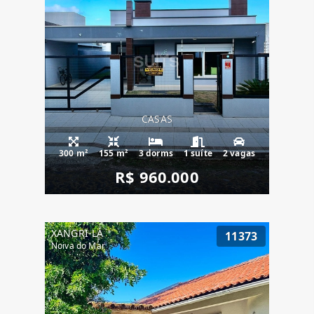
CASAS
300 m²
155 m²
3 dorms
1 suíte
2 vagas
R$ 960.000
XANGRI-LÁ
11373
Noiva do Mar