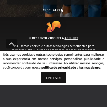
CRECI
24.771j
© DESENVOLVIDO PELA
AGIL.NET
Nós usamos cookies e outras tecnologias semelhantes para
melhorar a sua experiência em nossos serviços, personalizar
publicidade e recomendar conteúdo de seu interesse. Ao utilizar
Nós usamos cookies e outras tecnologias semelhantes para melhorar
nossos serviços, você concorda com nossa política de privacidade e
a sua experiência em nossos serviços, personalizar publicidade e
termos de uso.
recomendar conteúdo de seu interesse. Ao utilizar nossos serviços,
você concorda com nossa
política de privacidade
e
termos de uso
.
Política de Privacidade
Termos de uso
ENTENDI