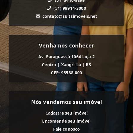
(51) 3416-9899
(51) 99914-3000
contato@suitsimoveis.net
Venha nos conhecer
Av. Paraguassú 1064 Loja 2
Centro
|
Xangri-Lá
|
RS
CEP: 95588-000
Nós vendemos seu imóvel
Cadastre seu imóvel
Encomende seu imóvel
Fale conosco