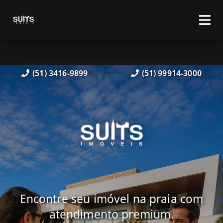
(51) 3416-9899
(51) 99914-3000
Encontre seu imóvel na praia com
atendimento premium.