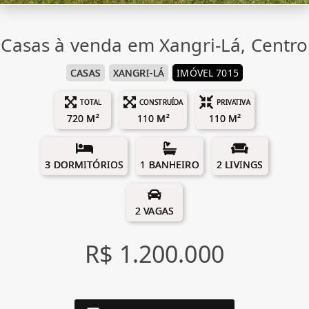
Casas à venda em Xangri-Lá, Centro
CASAS
XANGRI-LÁ
IMÓVEL 7015
TOTAL
CONSTRUÍDA
PRIVATIVA
720 M²
110 M²
110 M²
3 DORMITÓRIOS
1 BANHEIRO
2 LIVINGS
2 VAGAS
R$ 1.200.000