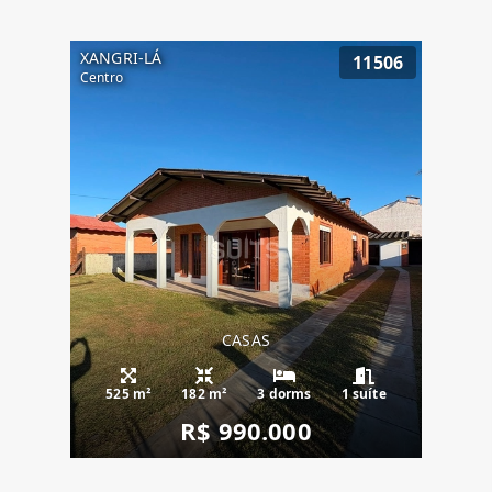
XANGRI-LÁ
11506
Centro
CASAS
525 m²
182 m²
3 dorms
1 suíte
R$ 990.000