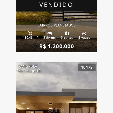
VENDIDO
BAIRROS PLANEJADOS
130.46 m²
3 dorms
3 suítes
2 vagas
R$ 1.200.000
XANGRI-LÁ
10178
Nova Xangri-Lá