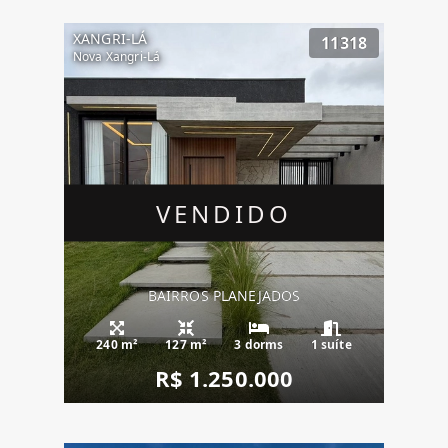
XANGRI-LÁ
11318
Nova Xangri-Lá
VENDIDO
BAIRROS PLANEJADOS
240 m²
127 m²
3 dorms
1 suíte
R$ 1.250.000