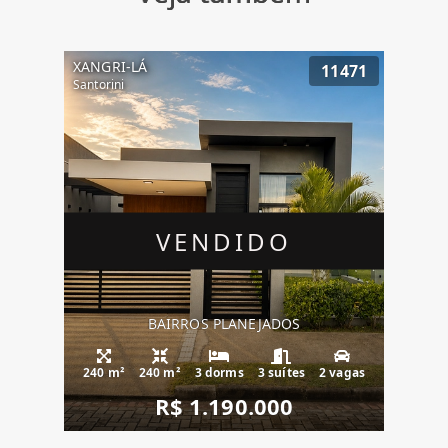
XANGRI-LÁ
11471
Santorini
VENDIDO
BAIRROS PLANEJADOS
240 m²
240 m²
3 dorms
3 suítes
2 vagas
R$ 1.190.000