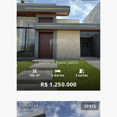
Santorini
BAIRROS PLANEJADOS
166 m²
3 dorms
3 suítes
R$ 1.250.000
XANGRI-LÁ
10915
Santorini