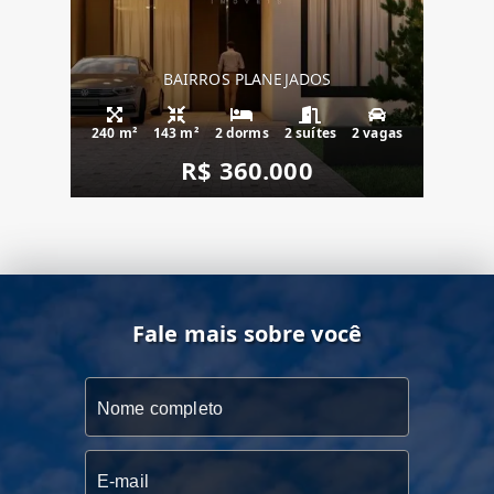
BAIRROS PLANEJADOS
240 m²
143 m²
2 dorms
2 suítes
2 vagas
R$ 360.000
Fale mais sobre você