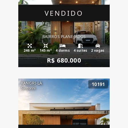
VENDIDO
BAIRROS PLANEJADOS
246 m²
145 m²
4 dorms
4 suítes
2 vagas
R$ 680.000
XANGRI-LÁ
10191
Santorini