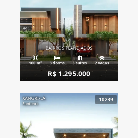
BAIRROS PLANEJADOS
160 m²
3 dorms
3 suítes
2 vagas
R$ 1.295.000
XANGRI-LÁ
10239
Santorini