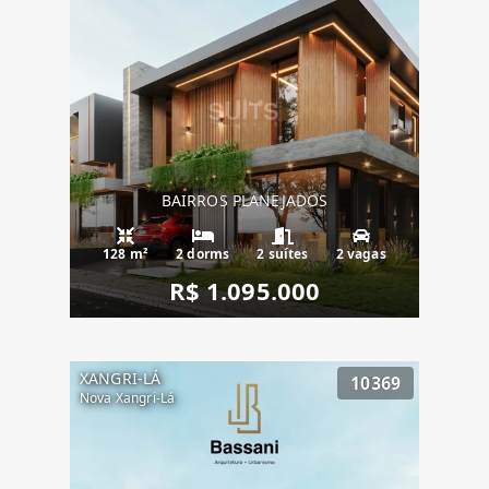
BAIRROS PLANEJADOS
128 m²
2 dorms
2 suítes
2 vagas
R$ 1.095.000
XANGRI-LÁ
10369
Nova Xangri-Lá