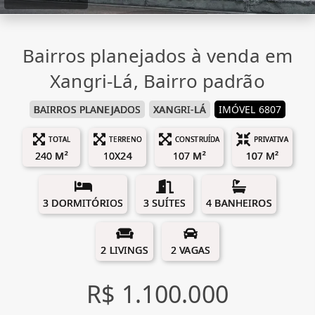
Bairros planejados à venda em
Xangri-Lá, Bairro padrão
BAIRROS PLANEJADOS
XANGRI-LÁ
IMÓVEL 6807
TOTAL
TERRENO
CONSTRUÍDA
PRIVATIVA
240 M²
10X24
107 M²
107 M²
3 DORMITÓRIOS
3 SUÍTES
4 BANHEIROS
2 LIVINGS
2 VAGAS
R$ 1.100.000