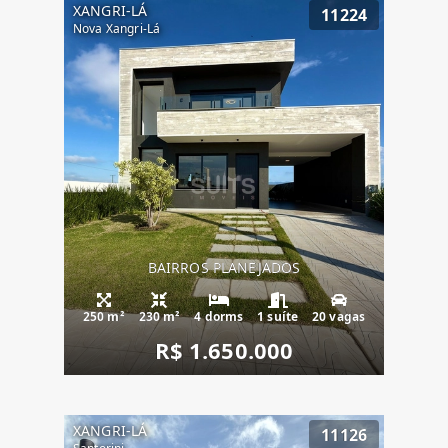
XANGRI-LÁ
11224
Nova Xangri-Lá
BAIRROS PLANEJADOS
250 m²
230 m²
4 dorms
1 suíte
20 vagas
R$ 1.650.000
XANGRI-LÁ
11126