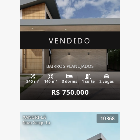
VENDIDO
BAIRROS PLANEJADOS
240 m²
140 m²
3 dorms
1 suíte
2 vagas
R$ 750.000
XANGRI-LÁ
10368
Nova Xangri-Lá