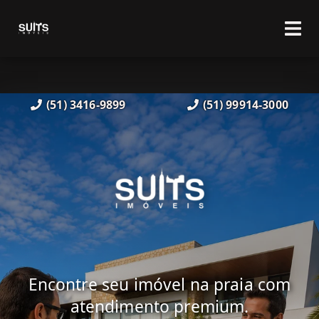
(51) 3416-9899
(51) 99914-3000
Encontre seu imóvel na praia com
atendimento premium.