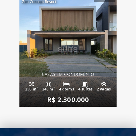
Zen Concept Resort
CASAS EM CONDOMÍNIO
250 m²
248 m²
4 dorms
4 suítes
2 vagas
R$ 2.300.000