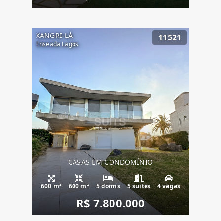
XANGRI-LÁ
11521
Enseada Lagos
CASAS EM CONDOMÍNIO
600 m²
600 m²
5 dorms
5 suítes
4 vagas
R$ 7.800.000