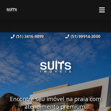
(51) 3416-9899
(51) 99914-3000
Encontre seu imóvel na praia com
atendimento premium.