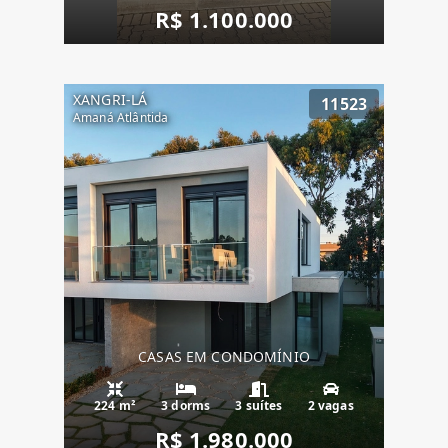
R$ 1.100.000
XANGRI-LÁ
11523
Amaná Atlântida
CASAS EM CONDOMÍNIO
224 m²
3 dorms
3 suítes
2 vagas
R$ 1.980.000