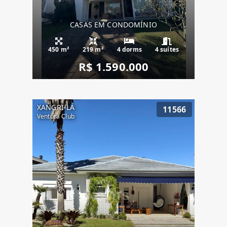
CASAS EM CONDOMÍNIO
450 m²
219 m²
4 dorms
4 suítes
R$ 1.590.000
XANGRI-LÁ
11566
Ventura Club