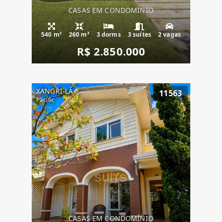
CASAS EM CONDOMÍNIO
540 m²
260 m²
3 dorms
3 suítes
2 vagas
R$ 2.850.000
XANGRI-LÁ
11563
Pacific
CASAS EM CONDOMÍNIO