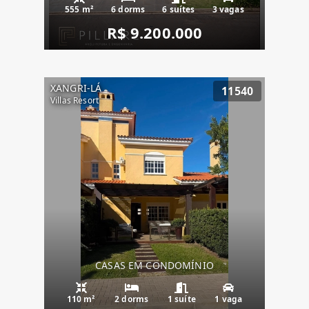
555 m²
6 dorms
6 suítes
3 vagas
R$ 9.200.000
XANGRI-LÁ
11540
Villas Resort
CASAS EM CONDOMÍNIO
110 m²
2 dorms
1 suíte
1 vaga