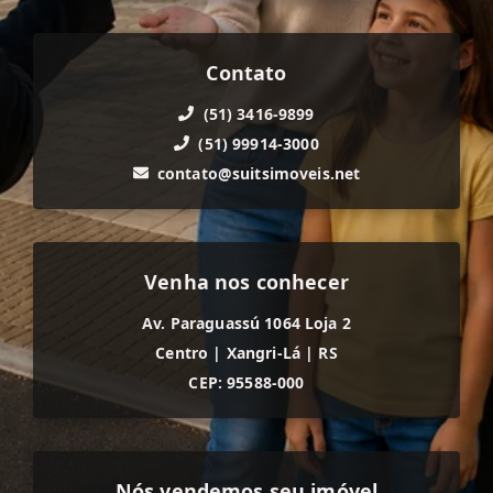
Contato
(51) 3416-9899
(51) 99914-3000
contato@suitsimoveis.net
Venha nos conhecer
Av. Paraguassú 1064 Loja 2
Centro
|
Xangri-Lá
|
RS
CEP: 95588-000
Nós vendemos seu imóvel