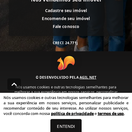
Cadastre seu imóvel
Encomende seu imóvel
Fale conosco
CRECI
24.771j
© DESENVOLVIDO PELA
AGIL.NET
Nós usamos cookies e outras tecnologias semelhantes para
melhorar a sua experiência em nossos serviços, personalizar
publicidade e recomendar conteúdo de seu interesse. Ao utilizar
Nós usamos cookies e outras tecnologias semelhantes para melhorar
nossos serviços, você concorda com nossa política de privacidade e
a sua experiência em nossos serviços, personalizar publicidade e
termos de uso.
recomendar conteúdo de seu interesse. Ao utilizar nossos serviços,
você concorda com nossa
política de privacidade
e
termos de uso
.
Política de Privacidade
Termos de uso
ENTENDI