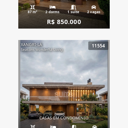
87 m²
2 dorms
1 suíte
2 vagas
R$ 850.000
XANGRI-LÁ
11554
Seasons Wonderful Living
CASAS EM CONDOMÍNIO