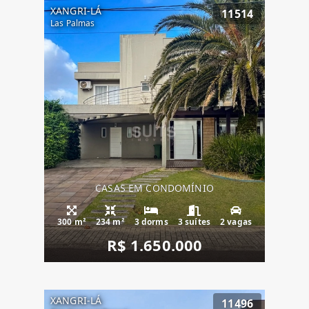
XANGRI-LÁ
11514
Las Palmas
CASAS EM CONDOMÍNIO
300 m²
234 m²
3 dorms
3 suítes
2 vagas
R$ 1.650.000
XANGRI-LÁ
11496