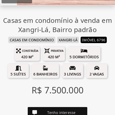
Casas em condomínio à venda em
Xangri-Lá, Bairro padrão
CASAS EM CONDOMÍNIO
XANGRI-LÁ
IMÓVEL 6796
CONSTRUÍDA
PRIVATIVA
420 M²
420 M²
5 DORMITÓRIOS
5 SUÍTES
6 BANHEIROS
3 LIVINGS
2 VAGAS
R$ 7.500.000
Tenho interesse