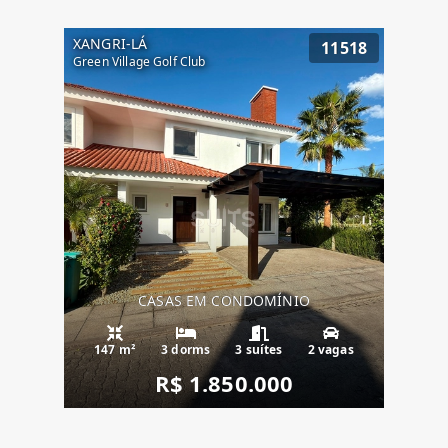
XANGRI-LÁ
11518
Green Village Golf Club
CASAS EM CONDOMÍNIO
147 m²
3 dorms
3 suítes
2 vagas
R$ 1.850.000