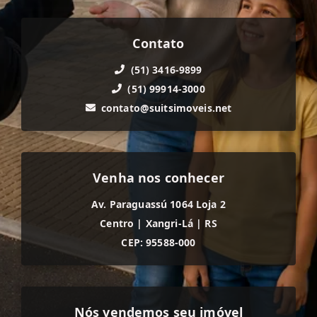
Contato
(51) 3416-9899
(51) 99914-3000
contato@suitsimoveis.net
Venha nos conhecer
Av. Paraguassú 1064 Loja 2
Centro
|
Xangri-Lá
|
RS
CEP: 95588-000
Nós vendemos seu imóvel