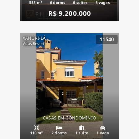
555 m²
6 dorms
6 suítes
3 vagas
R$ 9.200.000
XANGRI-LÁ
11540
Villas Resort
CASAS EM CONDOMÍNIO
110 m²
2 dorms
1 suíte
1 vaga