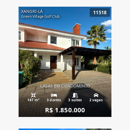
XANGRI-LÁ
11518
Green Village Golf Club
CASAS EM CONDOMÍNIO
147 m²
3 dorms
3 suítes
2 vagas
R$ 1.850.000