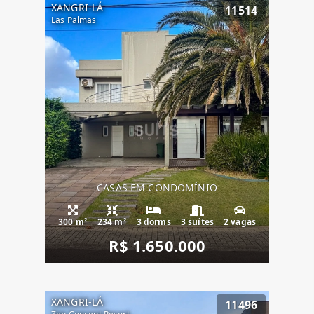
XANGRI-LÁ
11514
Las Palmas
CASAS EM CONDOMÍNIO
300 m²
234 m²
3 dorms
3 suítes
2 vagas
R$ 1.650.000
XANGRI-LÁ
11496