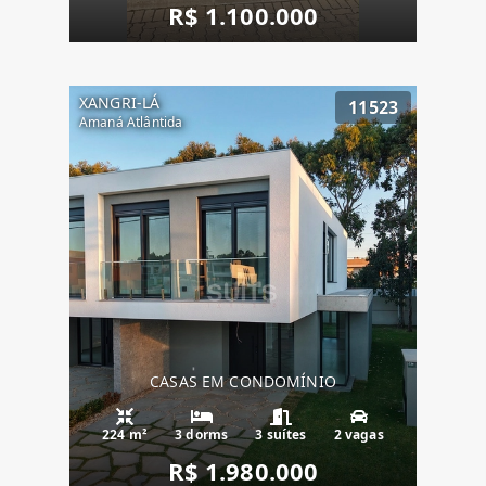
R$ 1.100.000
XANGRI-LÁ
11523
Amaná Atlântida
CASAS EM CONDOMÍNIO
224 m²
3 dorms
3 suítes
2 vagas
R$ 1.980.000