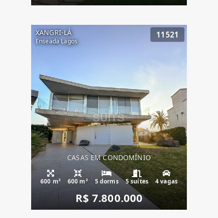
XANGRI-LÁ
11521
Enseada Lagos
CASAS EM CONDOMÍNIO
600 m²
600 m²
5 dorms
5 suítes
4 vagas
R$ 7.800.000