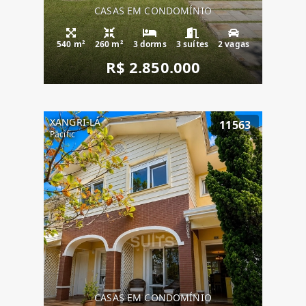
CASAS EM CONDOMÍNIO
540 m²
260 m²
3 dorms
3 suítes
2 vagas
R$ 2.850.000
XANGRI-LÁ
11563
Pacific
CASAS EM CONDOMÍNIO