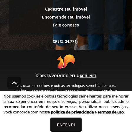
Cadastre seu imóvel
Encomende seu imóvel
Fale conosco
CRECI
24.771j
© DESENVOLVIDO PELA
AGIL.NET
Nós usamos cookies e outras tecnologias semelhantes para
melhorar a sua experiência em nossos serviços, personalizar
publicidade e recomendar conteúdo de seu interesse. Ao utilizar
Nós usamos cookies e outras tecnologias semelhantes para melhorar
nossos serviços, você concorda com nossa política de privacidade e
a sua experiência em nossos serviços, personalizar publicidade e
termos de uso.
recomendar conteúdo de seu interesse. Ao utilizar nossos serviços,
você concorda com nossa
política de privacidade
e
termos de uso
.
Política de Privacidade
Termos de uso
ENTENDI