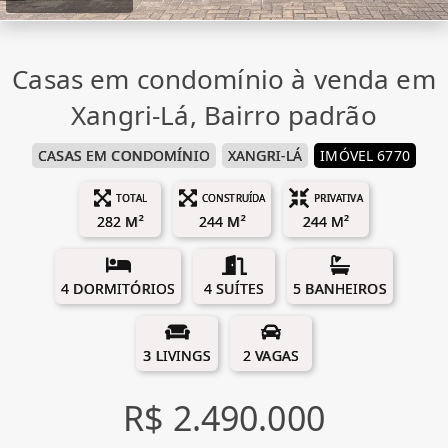
Casas em condomínio à venda em
Xangri-Lá, Bairro padrão
CASAS EM CONDOMÍNIO
XANGRI-LÁ
IMÓVEL 6770
TOTAL
CONSTRUÍDA
PRIVATIVA
282 M²
244 M²
244 M²
4 DORMITÓRIOS
4 SUÍTES
5 BANHEIROS
3 LIVINGS
2 VAGAS
R$ 2.490.000