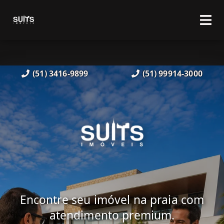
(51) 3416-9899
(51) 99914-3000
Encontre seu imóvel na praia com
atendimento premium.