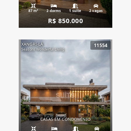
87 m²
2 dorms
1 suíte
2 vagas
R$ 850.000
XANGRI-LÁ
11554
Seasons Wonderful Living
CASAS EM CONDOMÍNIO