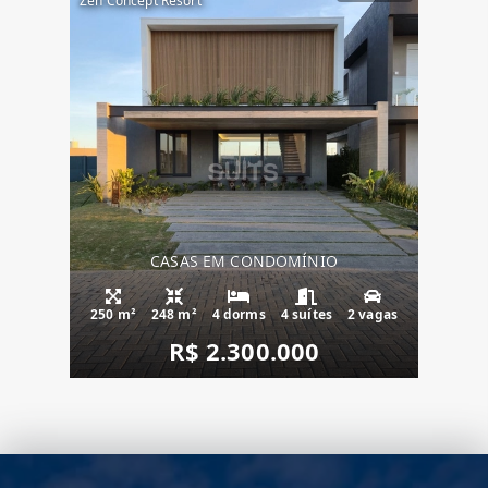
Zen Concept Resort
CASAS EM CONDOMÍNIO
250 m²
248 m²
4 dorms
4 suítes
2 vagas
R$ 2.300.000