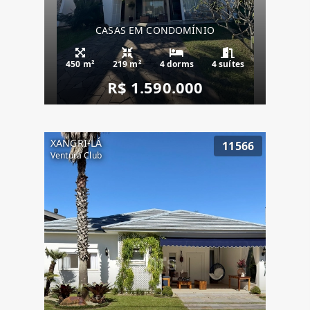
CASAS EM CONDOMÍNIO
450 m²
219 m²
4 dorms
4 suítes
R$ 1.590.000
XANGRI-LÁ
11566
Ventura Club