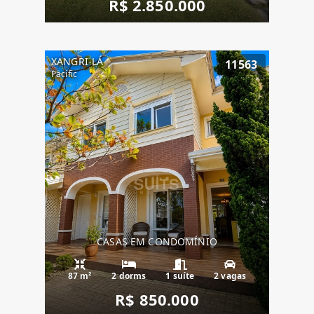
R$ 2.850.000
XANGRI-LÁ
11563
Pacific
CASAS EM CONDOMÍNIO
87 m²
2 dorms
1 suíte
2 vagas
R$ 850.000