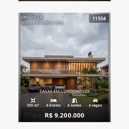
XANGRI-LÁ
11554
Seasons Wonderful Living
CASAS EM CONDOMÍNIO
555 m²
6 dorms
6 suítes
3 vagas
R$ 9.200.000