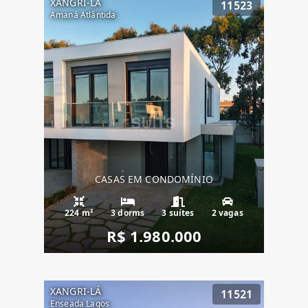
XANGRI-LÁ
11523
Amaná Atlântida
CASAS EM CONDOMÍNIO
224 m²
3 dorms
3 suítes
2 vagas
R$ 1.980.000
XANGRI-LÁ
11521
Enseada Lagos