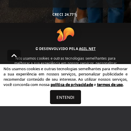
CRECI
24.771j
© DESENVOLVIDO PELA
AGIL.NET
Nós usamos cookies e outras tecnologias semelhantes para
melhorar a sua experiência em nossos serviços, personalizar
publicidade e recomendar conteúdo de seu interesse. Ao utilizar
Nós usamos cookies e outras tecnologias semelhantes para melhorar
nossos serviços, você concorda com nossa política de privacidade e
a sua experiência em nossos serviços, personalizar publicidade e
termos de uso.
recomendar conteúdo de seu interesse. Ao utilizar nossos serviços,
você concorda com nossa
política de privacidade
e
termos de uso
.
Política de Privacidade
Termos de uso
ENTENDI