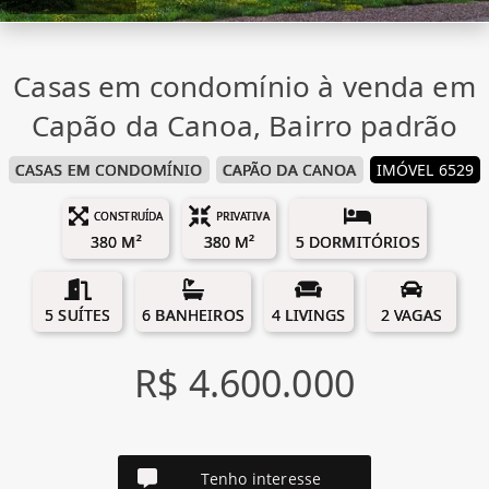
Casas em condomínio à venda em
Capão da Canoa, Bairro padrão
CASAS EM CONDOMÍNIO
CAPÃO DA CANOA
IMÓVEL 6529
CONSTRUÍDA
PRIVATIVA
380 M²
380 M²
5 DORMITÓRIOS
5 SUÍTES
6 BANHEIROS
4 LIVINGS
2 VAGAS
R$ 4.600.000
Tenho interesse