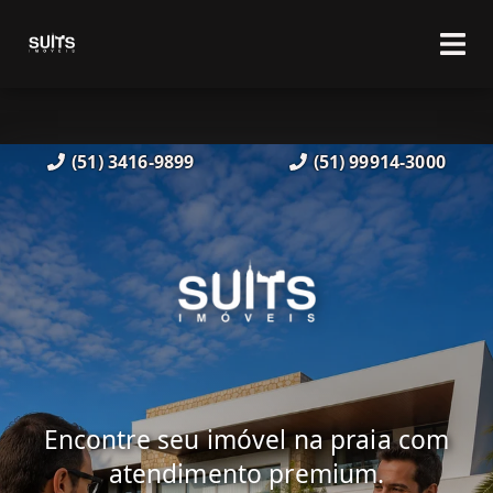
(51) 3416-9899
(51) 99914-3000
Encontre seu imóvel na praia com
atendimento premium.