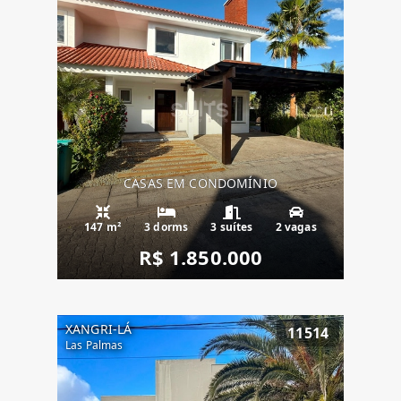
CASAS EM CONDOMÍNIO
147 m²
3 dorms
3 suítes
2 vagas
R$ 1.850.000
XANGRI-LÁ
11514
Las Palmas