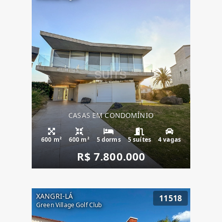
CASAS EM CONDOMÍNIO
600 m²
600 m²
5 dorms
5 suítes
4 vagas
R$ 7.800.000
XANGRI-LÁ
11518
Green Village Golf Club