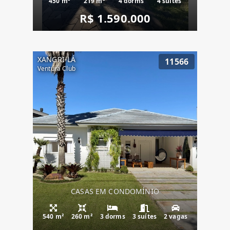
450 m²
219 m²
4 dorms
4 suítes
R$ 1.590.000
XANGRI-LÁ
11566
Ventura Club
CASAS EM CONDOMÍNIO
540 m²
260 m²
3 dorms
3 suítes
2 vagas