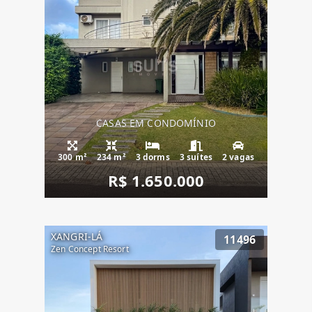
CASAS EM CONDOMÍNIO
300 m²
234 m²
3 dorms
3 suítes
2 vagas
R$ 1.650.000
XANGRI-LÁ
11496
Zen Concept Resort