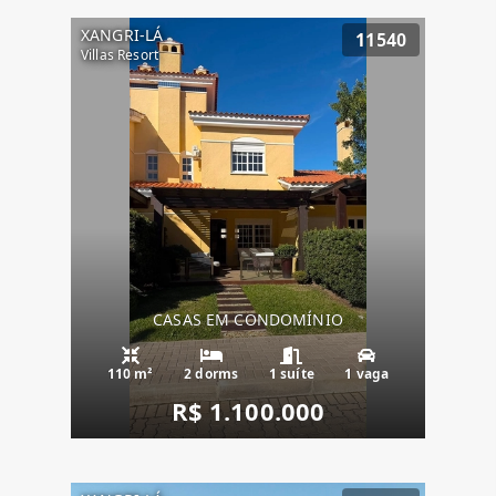
XANGRI-LÁ
11540
Villas Resort
CASAS EM CONDOMÍNIO
110 m²
2 dorms
1 suíte
1 vaga
R$ 1.100.000