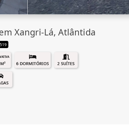
em Xangri-Lá, Atlântida
519
IVATIVA
 M²
6 DORMITÓRIOS
2 SUÍTES
AGAS