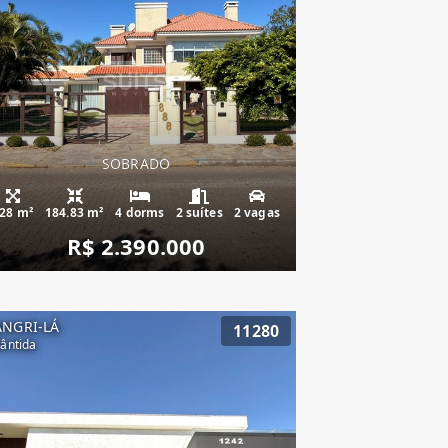
SOBRADO
28 m²
184.83 m²
4 dorms
2 suítes
2 vagas
R$ 2.390.000
ANGRI-LÁ
11280
lântida