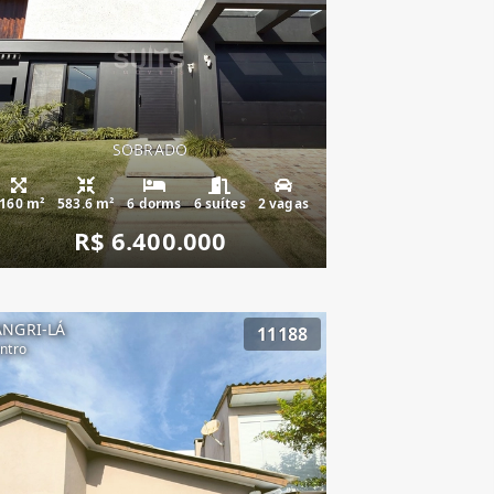
SOBRADO
160 m²
583.6 m²
6 dorms
6 suítes
2 vagas
R$ 6.400.000
ANGRI-LÁ
11188
ntro