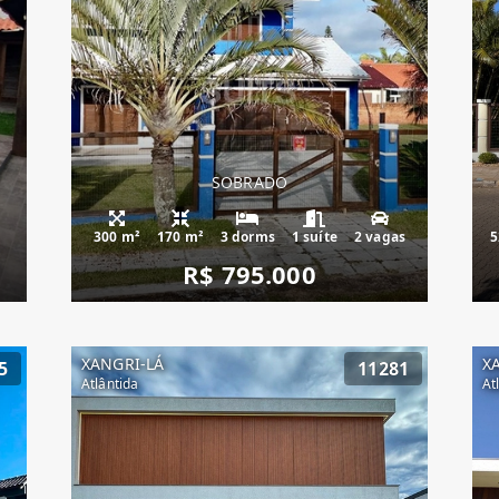
SOBRADO
300 m²
170 m²
3 dorms
1 suíte
2 vagas
5
R$ 795.000
XANGRI-LÁ
X
5
11281
Atlântida
At