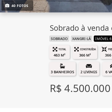
40 FOTOS
Sobrado à venda 
SOBRADO
XANGRI-LÁ
IMÓVEL 6
TOTAL
CONSTRUÍDA
PR
463 M²
366 M²
366
3 BANHEIROS
2 LIVINGS
6 V
R$ 4.500.000