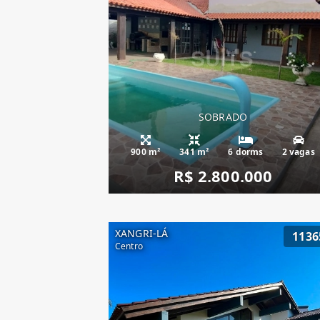
SOBRADO
900 m²
341 m²
6 dorms
2 vagas
R$ 2.800.000
XANGRI-LÁ
1136
Centro