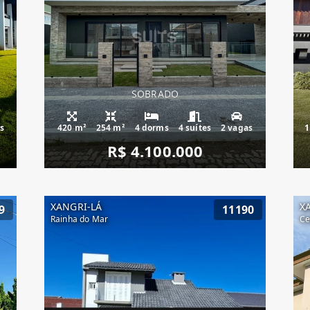
SOBRADO
s
420 m²
254 m²
4 dorms
4 suítes
2 vagas
1
R$ 4.100.000
XANGRI-LÁ
X
9
11190
Rainha do Mar
Ce