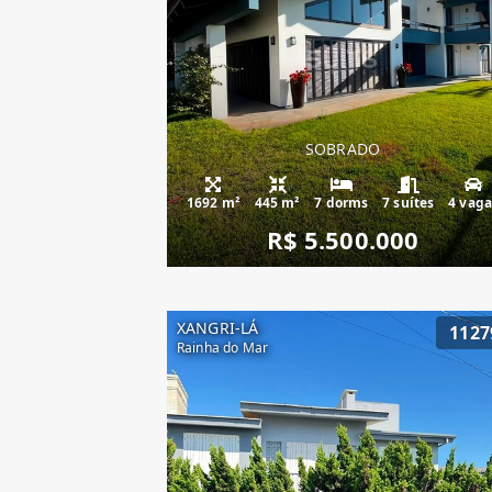
SOBRADO
1692 m²
445 m²
7 dorms
7 suítes
4 vaga
R$ 5.500.000
XANGRI-LÁ
1127
Rainha do Mar