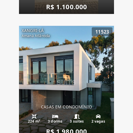
R$ 1.100.000
XANGRI-LÁ
11523
Amaná Atlântida
CASAS EM CONDOMÍNIO
224 m²
3 dorms
3 suítes
2 vagas
R$ 1.980.000