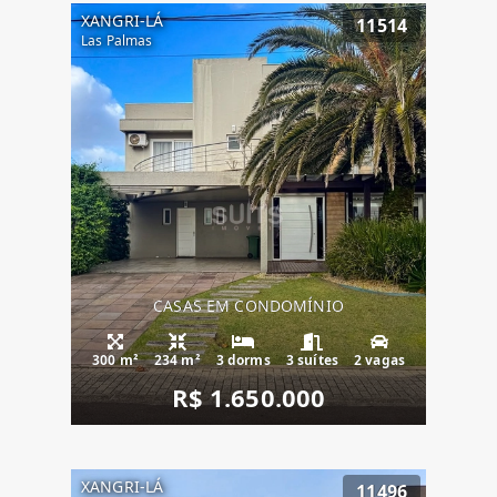
XANGRI-LÁ
11514
Las Palmas
CASAS EM CONDOMÍNIO
300 m²
234 m²
3 dorms
3 suítes
2 vagas
R$ 1.650.000
XANGRI-LÁ
11496