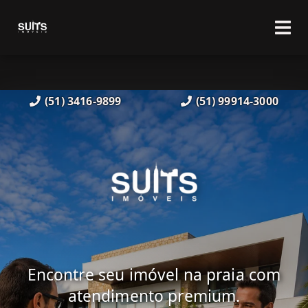
(51) 3416-9899
(51) 99914-3000
Encontre seu imóvel na praia com
atendimento premium.