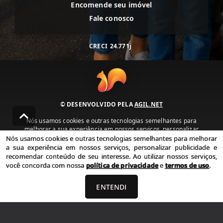
Encomende seu imóvel
Fale conosco
CRECI
24.771j
© DESENVOLVIDO PELA
AGIL.NET
Nós usamos cookies e outras tecnologias semelhantes para
melhorar a sua experiência em nossos serviços, personalizar
publicidade e recomendar conteúdo de seu interesse. Ao utilizar
Nós usamos cookies e outras tecnologias semelhantes para melhorar
nossos serviços, você concorda com nossa política de privacidade e
a sua experiência em nossos serviços, personalizar publicidade e
termos de uso.
recomendar conteúdo de seu interesse. Ao utilizar nossos serviços,
você concorda com nossa
política de privacidade
e
termos de uso
.
Política de Privacidade
Termos de uso
ENTENDI