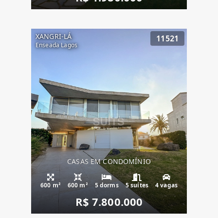
XANGRI-LÁ
11521
Enseada Lagos
CASAS EM CONDOMÍNIO
600 m²
600 m²
5 dorms
5 suítes
4 vagas
R$ 7.800.000