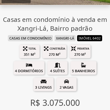
Casas em condomínio à venda em
Xangri-Lá, Bairro padrão
CASAS EM CONDOMÍNIO
XANGRI-LÁ
IMÓVEL 6402
TOTAL
CONSTRUÍDA
PRIVATIVA
351 M²
270 M²
270 M²
4 DORMITÓRIOS
4 SUÍTES
5 BANHEIROS
3 LIVINGS
2 VAGAS
R$ 3.075.000