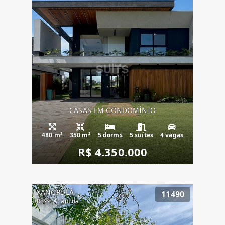
CASAS EM CONDOMÍNIO
480 m²
350 m²
5 dorms
5 suítes
4 vagas
R$ 4.350.000
XANGRI-LÁ
11490
Rossi Atlântida