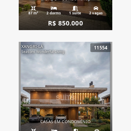
87 m²
2 dorms
1 suíte
2 vagas
R$ 850.000
XANGRI-LÁ
11554
Seasons Wonderful Living
CASAS EM CONDOMÍNIO