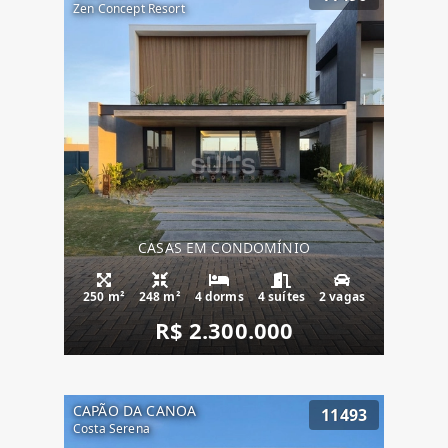
Zen Concept Resort
CASAS EM CONDOMÍNIO
250 m²
248 m²
4 dorms
4 suítes
2 vagas
R$ 2.300.000
CAPÃO DA CANOA
11493
Costa Serena