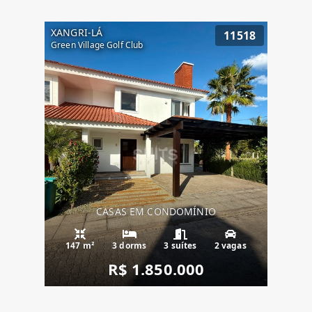
XANGRI-LÁ
11518
Green Village Golf Club
CASAS EM CONDOMÍNIO
147 m²
3 dorms
3 suítes
2 vagas
R$ 1.850.000