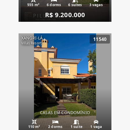
555 m²
6 dorms
6 suítes
3 vagas
R$ 9.200.000
XANGRI-LÁ
11540
Villas Resort
CASAS EM CONDOMÍNIO
110 m²
2 dorms
1 suíte
1 vaga