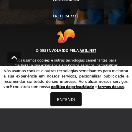
CRECI
24.771j
© DESENVOLVIDO PELA
AGIL.NET
Nós usamos cookies e outras tecnologias semelhantes para
melhorar a sua experiência em nossos serviços, personalizar
publicidade e recomendar conteúdo de seu interesse. Ao utilizar
Nós usamos cookies e outras tecnologias semelhantes para melhorar
nossos serviços, você concorda com nossa política de privacidade e
a sua experiência em nossos serviços, personalizar publicidade e
termos de uso.
recomendar conteúdo de seu interesse. Ao utilizar nossos serviços,
você concorda com nossa
política de privacidade
e
termos de uso
.
Política de Privacidade
Termos de uso
ENTENDI