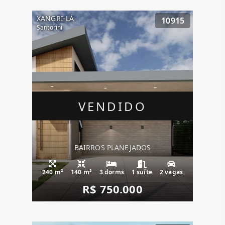
XANGRI-LÁ
10915
Santorini
VENDIDO
BAIRROS PLANEJADOS
240 m²
140 m²
3 dorms
1 suíte
2 vagas
R$ 750.000