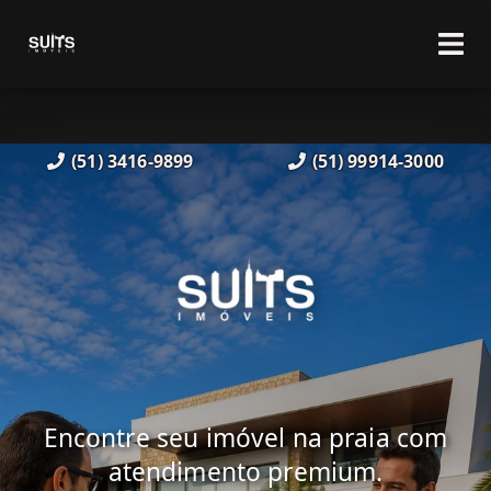
(51) 3416-9899
(51) 99914-3000
Encontre seu imóvel na praia com
atendimento premium.