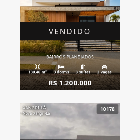
VENDIDO
BAIRROS PLANEJADOS
130.46 m²
3 dorms
3 suítes
2 vagas
R$ 1.200.000
XANGRI-LÁ
10178
Nova Xangri-Lá