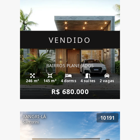
VENDIDO
BAIRROS PLANEJADOS
246 m²
145 m²
4 dorms
4 suítes
2 vagas
R$ 680.000
XANGRI-LÁ
10191
Santorini