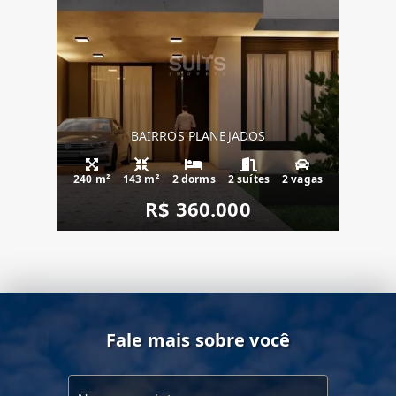
BAIRROS PLANEJADOS
240 m²
143 m²
2 dorms
2 suítes
2 vagas
R$ 360.000
Fale mais sobre você