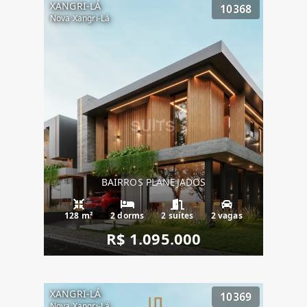
XANGRI-LÁ
10368
Nova Xangri-Lá
BAIRROS PLANEJADOS
128 m²
2 dorms
2 suítes
2 vagas
R$ 1.095.000
XANGRI-LÁ
10369
Nova Xangri-Lá