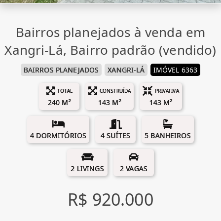
Bairros planejados à venda em
Xangri-Lá, Bairro padrão (vendido)
BAIRROS PLANEJADOS
XANGRI-LÁ
IMÓVEL 6363
TOTAL
CONSTRUÍDA
PRIVATIVA
240 M²
143 M²
143 M²
4 DORMITÓRIOS
4 SUÍTES
5 BANHEIROS
2 LIVINGS
2 VAGAS
R$ 920.000