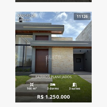
XANGRI-LÁ
11126
Santorini
BAIRROS PLANEJADOS
166 m²
3 dorms
3 suítes
R$ 1.250.000