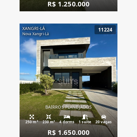
R$ 1.250.000
XANGRI-LÁ
11224
Nova Xangri-Lá
BAIRROS PLANEJADOS
250 m²
230 m²
4 dorms
1 suíte
20 vagas
R$ 1.650.000