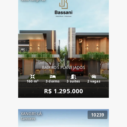
BAIRROS PLANEJADOS
160 m²
3 dorms
3 suítes
2 vagas
R$ 1.295.000
XANGRI-LÁ
10239
Santorini