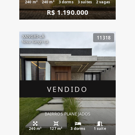
240 m²
240 m²
3 dorms
3 suítes
2 vagas
R$ 1.190.000
XANGRI-LÁ
11318
Nova Xangri-Lá
VENDIDO
BAIRROS PLANEJADOS
240 m²
127 m²
3 dorms
1 suíte