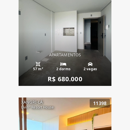
APARTAMENTOS
57 m²
2 dorms
2 vagas
R$ 680.000
XANGRI-LÁ
11398
Livin'' Resort House