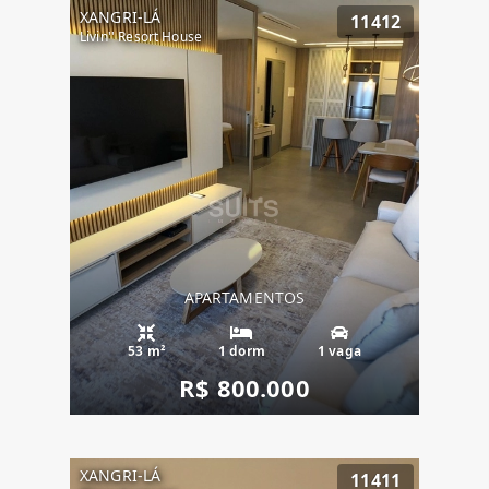
XANGRI-LÁ
11412
Livin'' Resort House
APARTAMENTOS
53 m²
1 dorm
1 vaga
R$ 800.000
XANGRI-LÁ
11411