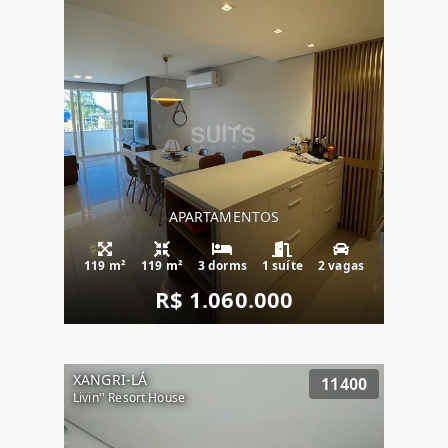
APARTAMENTOS
119 m²
119 m²
3 dorms
1 suíte
2 vagas
R$ 1.060.000
XANGRI-LÁ
11400
Livin'' Resort House