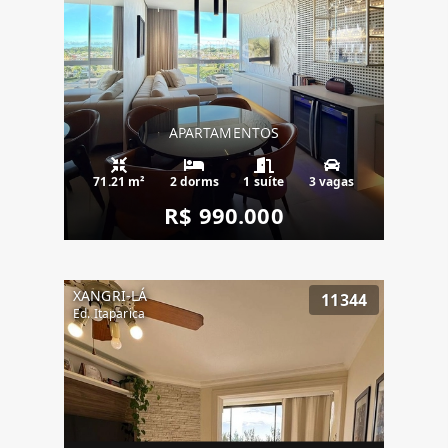
APARTAMENTOS
71.21 m²
2 dorms
1 suíte
3 vagas
R$ 990.000
XANGRI-LÁ
11344
Ed. Itaparica