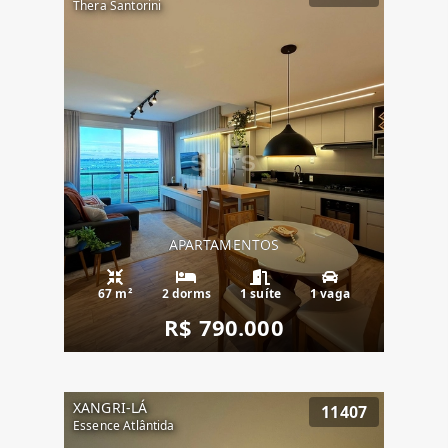
Thera Santorini
APARTAMENTOS
67 m²
2 dorms
1 suíte
1 vaga
R$ 790.000
XANGRI-LÁ
11407
Essence Atlântida