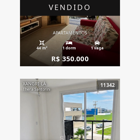
VENDIDO
APARTAMENTOS
44 m²
1 dorm
1 vaga
R$ 350.000
XANGRI-LÁ
11342
Thera Santorini