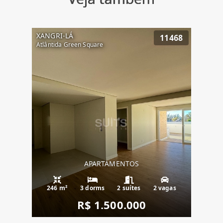
XANGRI-LÁ
11468
Atlântida Green Square
APARTAMENTOS
246 m²
3 dorms
2 suítes
2 vagas
R$ 1.500.000