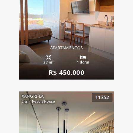
APARTAMENTOS
27 m²
1 dorm
R$ 450.000
XANGRI-LÁ
11352
Livin'' Resort House