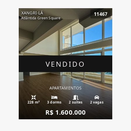
XANGRI-LÁ
11467
Atlântida Green Square
VENDIDO
APARTAMENTOS
228 m²
3 dorms
2 suítes
2 vagas
R$ 1.600.000