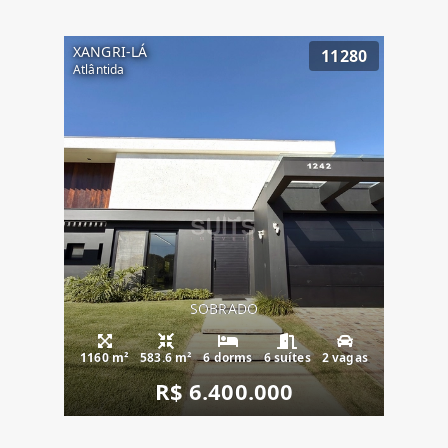
XANGRI-LÁ
11280
Atlântida
SOBRADO
1160 m²
583.6 m²
6 dorms
6 suítes
2 vagas
R$ 6.400.000