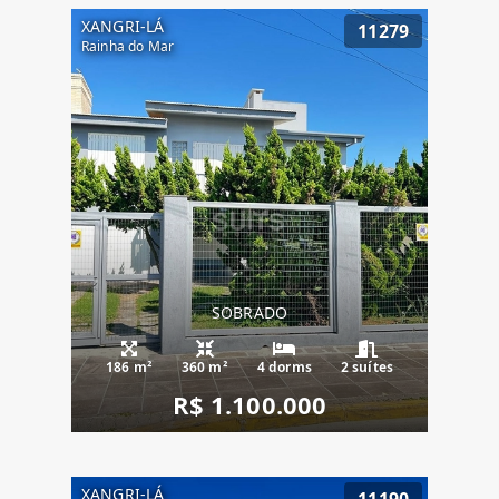
XANGRI-LÁ
11279
Rainha do Mar
SOBRADO
186 m²
360 m²
4 dorms
2 suítes
R$ 1.100.000
XANGRI-LÁ
11190