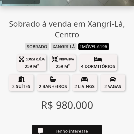
Sobrado à venda em Xangri-Lá,
Centro
SOBRADO
XANGRI-LÁ
IMÓVEL 6196
CONSTRUÍDA
PRIVATIVA
259 M²
259 M²
4 DORMITÓRIOS
2 SUÍTES
2 BANHEIROS
2 LIVINGS
2 VAGAS
R$ 980.000
Tenho interesse