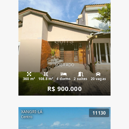
SOBRADO
360 m²
108.8 m²
4 dorms
2 suítes
20 vagas
R$ 900.000
XANGRI-LÁ
11130
Centro