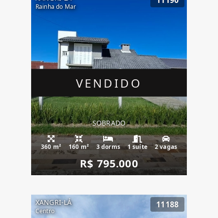
Rainha do Mar
VENDIDO
SOBRADO
360 m²
160 m²
3 dorms
1 suíte
2 vagas
R$ 795.000
XANGRI-LÁ
11188
Centro