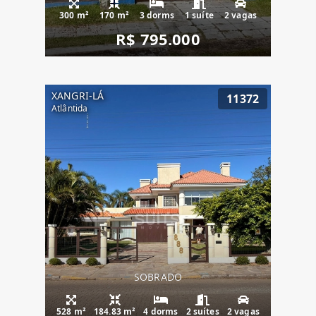
300 m²
170 m²
3 dorms
1 suíte
2 vagas
R$ 795.000
XANGRI-LÁ
11372
Atlântida
SOBRADO
528 m²
184.83 m²
4 dorms
2 suítes
2 vagas