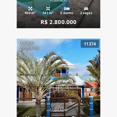
SOBRADO
900 m²
341 m²
6 dorms
2 vagas
R$ 2.800.000
OSÓRIO
11374
Atlântida Sul
SOBRADO