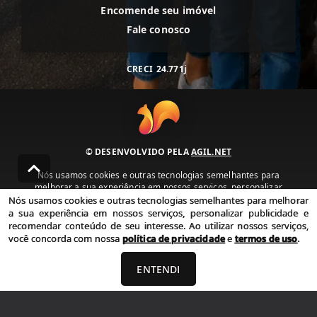
Encomende seu imóvel
Fale conosco
CRECI
24.771j
© DESENVOLVIDO PELA
AGIL.NET
Nós usamos cookies e outras tecnologias semelhantes para
melhorar a sua experiência em nossos serviços, personalizar
publicidade e recomendar conteúdo de seu interesse. Ao utilizar
Nós usamos cookies e outras tecnologias semelhantes para melhorar
nossos serviços, você concorda com nossa política de privacidade e
a sua experiência em nossos serviços, personalizar publicidade e
termos de uso.
recomendar conteúdo de seu interesse. Ao utilizar nossos serviços,
você concorda com nossa
política de privacidade
e
termos de uso
.
Política de Privacidade
Termos de uso
ENTENDI