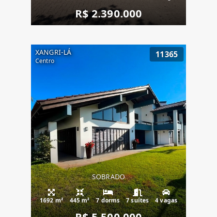
R$ 2.390.000
XANGRI-LÁ
11365
Centro
SOBRADO
1692 m²
445 m²
7 dorms
7 suítes
4 vagas
R$ 5.500.000