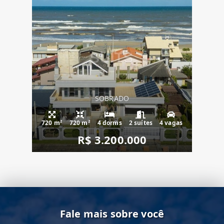
SOBRADO
720 m²
720 m²
4 dorms
2 suítes
4 vagas
R$ 3.200.000
Fale mais sobre você