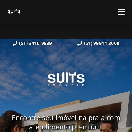
(51) 3416-9899
(51) 99914-3000
Encontre seu imóvel na praia com
atendimento premium.