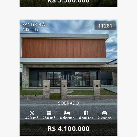
XANGRI-LÁ
11281
Atlântida
SOBRADO
420 m²
254 m²
4 dorms
4 suítes
2 vagas
R$ 4.100.000