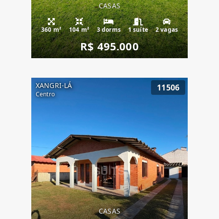
CASAS
360 m²
104 m²
3 dorms
1 suíte
2 vagas
R$ 495.000
XANGRI-LÁ
11506
Centro
CASAS