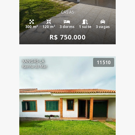
CASAS
300 m²
120 m²
3 dorms
1 suíte
3 vagas
R$ 750.000
XANGRI-LÁ
11510
Rainha do Mar