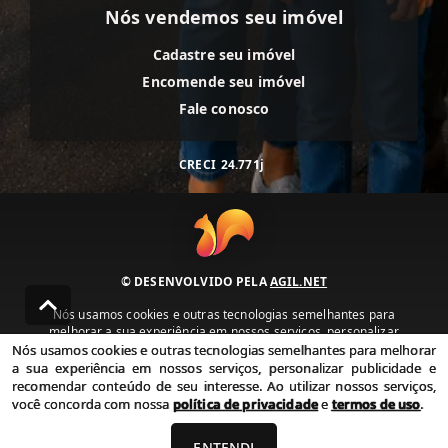
Nós vendemos seu imóvel
Cadastre seu imóvel
Encomende seu imóvel
Fale conosco
CRECI
24.771j
© DESENVOLVIDO PELA
AGIL.NET
Nós usamos cookies e outras tecnologias semelhantes para
melhorar a sua experiência em nossos serviços, personalizar
publicidade e recomendar conteúdo de seu interesse. Ao utilizar
Nós usamos cookies e outras tecnologias semelhantes para melhorar
nossos serviços, você concorda com nossa política de privacidade e
a sua experiência em nossos serviços, personalizar publicidade e
termos de uso.
recomendar conteúdo de seu interesse. Ao utilizar nossos serviços,
você concorda com nossa
política de privacidade
e
termos de uso
.
Política de Privacidade
Termos de uso
ENTENDI