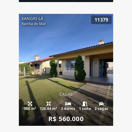
XANGRI-LÁ
11379
Rainha do Mar
CASAS
360 m²
126.64 m²
3 dorms
1 suíte
2 vagas
R$ 560.000