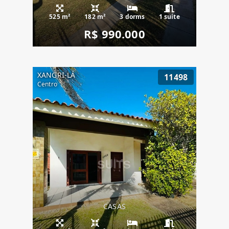
525 m²
182 m²
3 dorms
1 suíte
R$ 990.000
XANGRI-LÁ
11498
Centro
CASAS