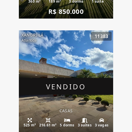
360 m²
189 m²
3 dorms
1 suíte
R$ 850.000
XANGRI-LÁ
11383
Atlântida
VENDIDO
CASAS
525 m²
216.61 m²
5 dorms
3 suítes
3 vagas