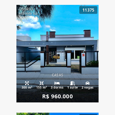
OSÓRIO
11375
Atlântida Sul
CASAS
300 m²
155 m²
3 dorms
1 suíte
2 vagas
R$ 960.000