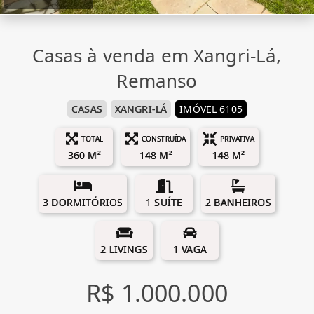
Casas à venda em Xangri-Lá,
Remanso
CASAS
XANGRI-LÁ
IMÓVEL 6105
TOTAL
CONSTRUÍDA
PRIVATIVA
360 M²
148 M²
148 M²
3 DORMITÓRIOS
1 SUÍTE
2 BANHEIROS
2 LIVINGS
1 VAGA
R$ 1.000.000