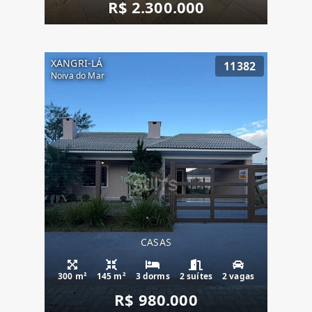
R$ 2.300.000
XANGRI-LÁ
11382
Noiva do Mar
CASAS
300 m²
145 m²
3 dorms
2 suítes
2 vagas
R$ 980.000