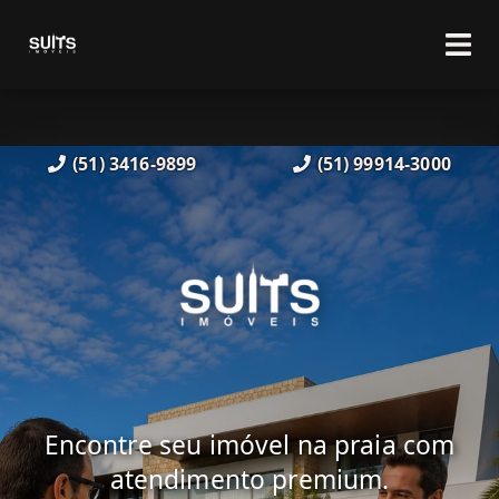
(51) 3416-9899
(51) 99914-3000
Encontre seu imóvel na praia com
atendimento premium.