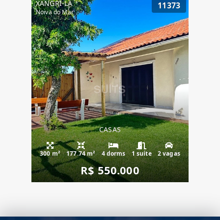
XANGRI-LÁ
11373
Noiva do Mar
CASAS
300 m²
177.74 m²
4 dorms
1 suíte
2 vagas
R$ 550.000