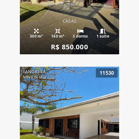
CASAS
300 m²
160 m²
3 dorms
1 suíte
R$ 850.000
XANGRI-LÁ
11530
Noiva do Mar