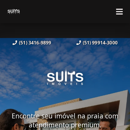
(51) 3416-9899
(51) 99914-3000
Encontre seu imóvel na praia com
atendimento premium.