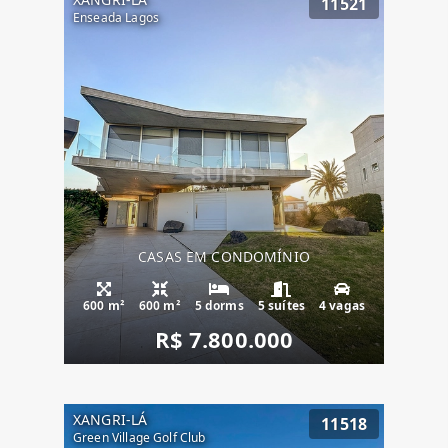
11521
Enseada Lagos
CASAS EM CONDOMÍNIO
600 m²
600 m²
5 dorms
5 suítes
4 vagas
R$ 7.800.000
XANGRI-LÁ
11518
Green Village Golf Club