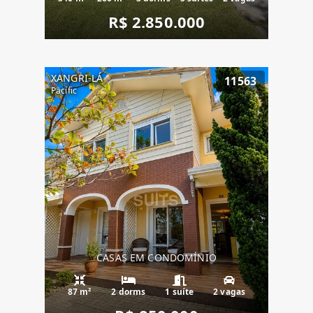
R$ 2.850.000
XANGRI-LÁ
11563
Pacific
CASAS EM CONDOMÍNIO
87 m²
2 dorms
1 suíte
2 vagas