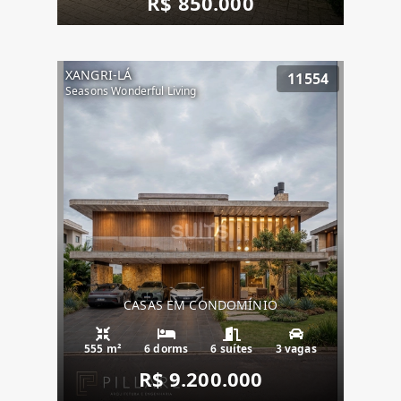
R$ 850.000
XANGRI-LÁ
11554
Seasons Wonderful Living
CASAS EM CONDOMÍNIO
555 m²
6 dorms
6 suítes
3 vagas
R$ 9.200.000