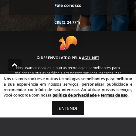
Fale conosco
CRECI
24.771j
© DESENVOLVIDO PELA
AGIL.NET
Nós usamos cookies e outras tecnologias semelhantes para
melhorar a sua experiência em nossos serviços, personalizar
publicidade e recomendar conteúdo de seu interesse. Ao utilizar
Nós usamos cookies e outras tecnologias semelhantes para melhorar
nossos serviços, você concorda com nossa política de privacidade e
a sua experiência em nossos serviços, personalizar publicidade e
termos de uso.
recomendar conteúdo de seu interesse. Ao utilizar nossos serviços,
você concorda com nossa
política de privacidade
e
termos de uso
.
Política de Privacidade
Termos de uso
ENTENDI