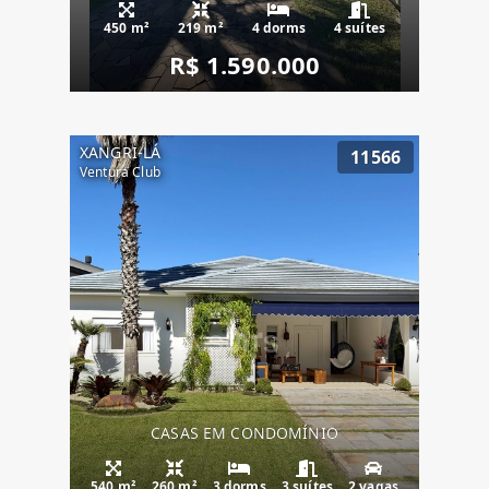
450 m²
219 m²
4 dorms
4 suítes
R$ 1.590.000
XANGRI-LÁ
11566
Ventura Club
CASAS EM CONDOMÍNIO
540 m²
260 m²
3 dorms
3 suítes
2 vagas