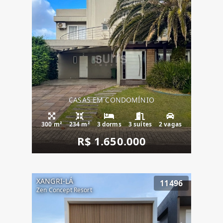
CASAS EM CONDOMÍNIO
300 m²
234 m²
3 dorms
3 suítes
2 vagas
R$ 1.650.000
XANGRI-LÁ
11496
Zen Concept Resort