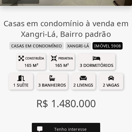
Casas em condomínio à venda em
Xangri-Lá, Bairro padrão
CASAS EM CONDOMÍNIO
XANGRI-LÁ
IMÓVEL 5908
CONSTRUÍDA
PRIVATIVA
165 M²
165 M²
3 DORMITÓRIOS
1 SUÍTE
3 BANHEIROS
2 LIVINGS
2 VAGAS
R$ 1.480.000
Tenho interesse