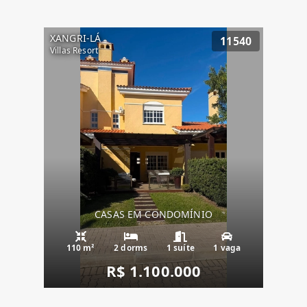
XANGRI-LÁ
11540
Villas Resort
CASAS EM CONDOMÍNIO
110 m²
2 dorms
1 suíte
1 vaga
R$ 1.100.000