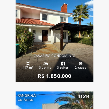
CASAS EM CONDOMÍNIO
147 m²
3 dorms
3 suítes
2 vagas
R$ 1.850.000
XANGRI-LÁ
11514
Las Palmas