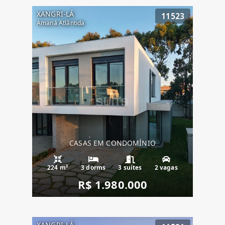
XANGRI-LÁ
11523
Amaná Atlântida
CASAS EM CONDOMÍNIO
224 m²
3 dorms
3 suítes
2 vagas
R$ 1.980.000
XANGRI-LÁ