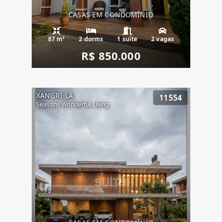
CASAS EM CONDOMÍNIO
87 m²
2 dorms
1 suíte
2 vagas
R$ 850.000
XANGRI-LÁ
11554
Seasons Wonderful Living