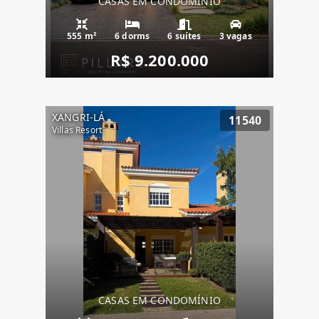
CASAS EM CONDOMÍNIO
555 m²
6 dorms
6 suítes
3 vagas
R$ 9.200.000
XANGRI-LÁ
11540
Villas Resort
CASAS EM CONDOMÍNIO