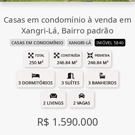
Casas em condomínio à venda em
Xangri-Lá, Bairro padrão
CASAS EM CONDOMÍNIO
XANGRI-LÁ
IMÓVEL 5840
TOTAL
CONSTRUÍDA
PRIVATIVA
250 M²
246.84 M²
246.84 M²
3 DORMITÓRIOS
3 SUÍTES
3 BANHEIROS
2 LIVINGS
2 VAGAS
R$ 1.590.000