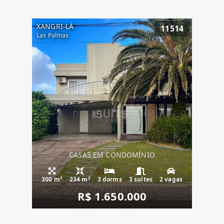
XANGRI-LÁ
11514
Las Palmas
CASAS EM CONDOMÍNIO
300 m²
234 m²
3 dorms
3 suítes
2 vagas
R$ 1.650.000