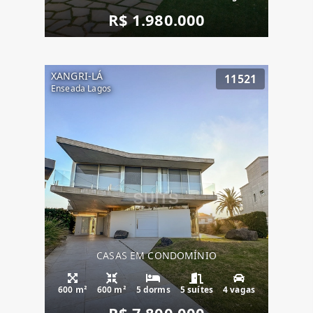
R$ 1.980.000
XANGRI-LÁ
11521
Enseada Lagos
CASAS EM CONDOMÍNIO
600 m²
600 m²
5 dorms
5 suítes
4 vagas
R$ 7.800.000