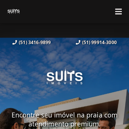
(51) 3416-9899
(51) 99914-3000
Encontre seu imóvel na praia com
atendimento premium.