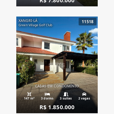
XANGRI-LÁ
11518
Green Village Golf Club
CASAS EM CONDOMÍNIO
147 m²
3 dorms
3 suítes
2 vagas
R$ 1.850.000