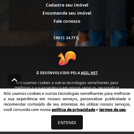
Cadastre seu imóvel
Encomende seu imóvel
Fale conosco
CRECI
24.771j
© DESENVOLVIDO PELA
AGIL.NET
Nós usamos cookies e outras tecnologias semelhantes para
melhorar a sua experiência em nossos serviços, personalizar
publicidade e recomendar conteúdo de seu interesse. Ao utilizar
Nós usamos cookies e outras tecnologias semelhantes para melhorar
nossos serviços, você concorda com nossa política de privacidade e
a sua experiência em nossos serviços, personalizar publicidade e
termos de uso.
recomendar conteúdo de seu interesse. Ao utilizar nossos serviços,
você concorda com nossa
política de privacidade
e
termos de uso
.
Política de Privacidade
Termos de uso
ENTENDI