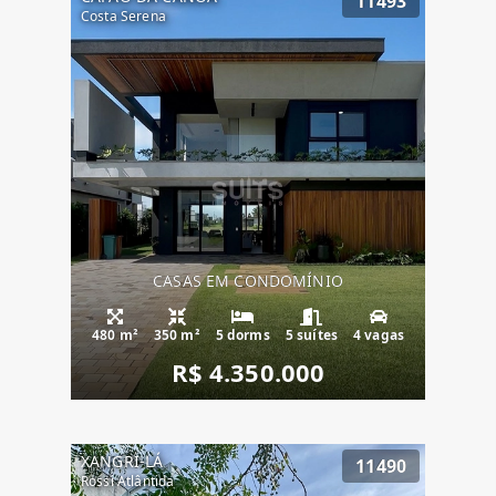
11493
Costa Serena
CASAS EM CONDOMÍNIO
480 m²
350 m²
5 dorms
5 suítes
4 vagas
R$ 4.350.000
XANGRI-LÁ
11490
Rossi Atlântida