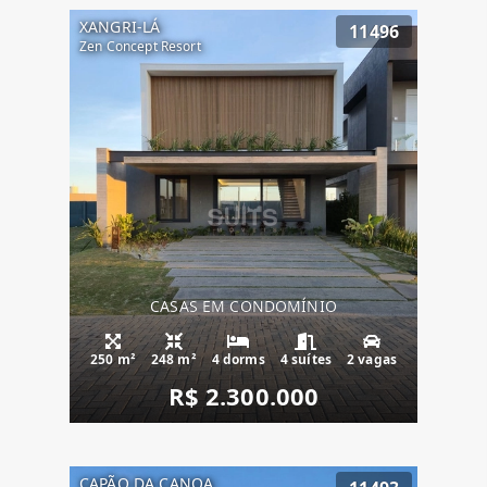
XANGRI-LÁ
11496
Zen Concept Resort
CASAS EM CONDOMÍNIO
250 m²
248 m²
4 dorms
4 suítes
2 vagas
R$ 2.300.000
CAPÃO DA CANOA