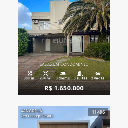
CASAS EM CONDOMÍNIO
300 m²
234 m²
3 dorms
3 suítes
2 vagas
R$ 1.650.000
XANGRI-LÁ
11496
Zen Concept Resort