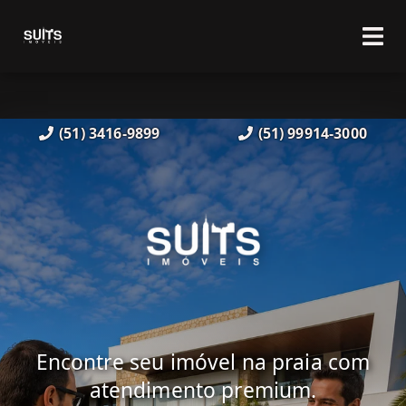
(51) 3416-9899
(51) 99914-3000
Encontre seu imóvel na praia com
atendimento premium.