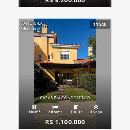
XANGRI-LÁ
11540
Villas Resort
CASAS EM CONDOMÍNIO
110 m²
2 dorms
1 suíte
1 vaga
R$ 1.100.000