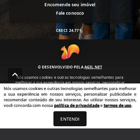
Encomende seu imóvel
Fale conosco
CRECI
24.771j
© DESENVOLVIDO PELA
AGIL.NET
Nós usamos cookies e outras tecnologias semelhantes para
melhorar a sua experiência em nossos serviços, personalizar
publicidade e recomendar conteúdo de seu interesse. Ao utilizar
Nós usamos cookies e outras tecnologias semelhantes para melhorar
nossos serviços, você concorda com nossa política de privacidade e
a sua experiência em nossos serviços, personalizar publicidade e
termos de uso.
recomendar conteúdo de seu interesse. Ao utilizar nossos serviços,
você concorda com nossa
política de privacidade
e
termos de uso
.
Política de Privacidade
Termos de uso
ENTENDI