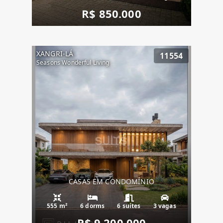
R$ 850.000
XANGRI-LÁ
11554
Seasons Wonderful Living
CASAS EM CONDOMÍNIO
555 m²
6 dorms
6 suítes
3 vagas
R$ 9.200.000