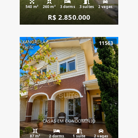
540 m²
260 m²
3 dorms
3 suítes
2 vagas
R$ 2.850.000
XANGRI-LÁ
11563
Pacific
CASAS EM CONDOMÍNIO
87 m²
2 dorms
1 suíte
2 vagas