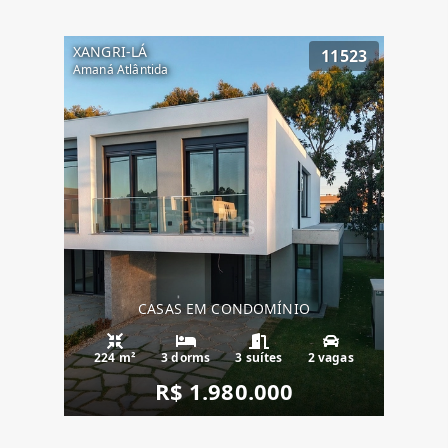
XANGRI-LÁ
11523
Amaná Atlântida
CASAS EM CONDOMÍNIO
224 m²
3 dorms
3 suítes
2 vagas
R$ 1.980.000