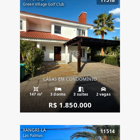
Green Village Golf Club
CASAS EM CONDOMÍNIO
147 m²
3 dorms
3 suítes
2 vagas
R$ 1.850.000
XANGRI-LÁ
11514
Las Palmas