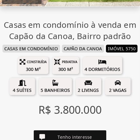
Casas em condomínio à venda em
Capão da Canoa, Bairro padrão
CASAS EM CONDOMÍNIO
CAPÃO DA CANOA
IMÓVEL 5750
CONSTRUÍDA
PRIVATIVA
300 M²
300 M²
4 DORMITÓRIOS
4 SUÍTES
5 BANHEIROS
2 LIVINGS
2 VAGAS
R$ 3.800.000
Tenho interesse