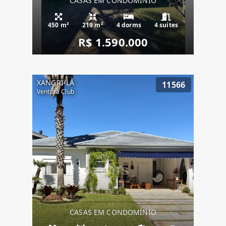
CASAS EM CONDOMÍNIO
450 m²
219 m²
4 dorms
4 suítes
R$ 1.590.000
XANGRI-LÁ
11566
Ventura Club
CASAS EM CONDOMÍNIO