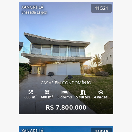
XANGRI-LÁ
11521
Enseada Lagos
CASAS EM CONDOMÍNIO
600 m²
600 m²
5 dorms
5 suítes
4 vagas
R$ 7.800.000
XANGRI-LÁ
11518