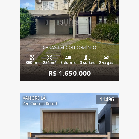
CASAS EM CONDOMÍNIO
300 m²
234 m²
3 dorms
3 suítes
2 vagas
R$ 1.650.000
XANGRI-LÁ
11496
Zen Concept Resort