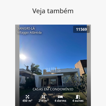
Veja também
XANGRI-LÁ
11569
Villaggio Atlântida
CASAS EM CONDOMÍNIO
450 m²
219 m²
4 dorms
4 suítes