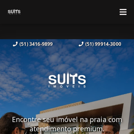
(51) 3416-9899
(51) 99914-3000
Encontre seu imóvel na praia com
atendimento premium.