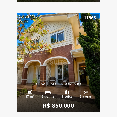
XANGRI-LÁ
11563
Pacific
CASAS EM CONDOMÍNIO
87 m²
2 dorms
1 suíte
2 vagas
R$ 850.000