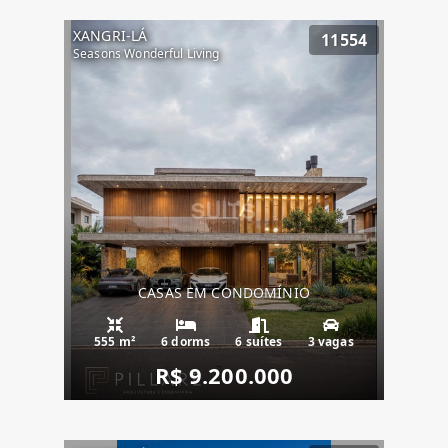
XANGRI-LÁ
11554
Seasons Wonderful Living
CASAS EM CONDOMÍNIO
555 m²
6 dorms
6 suítes
3 vagas
R$ 9.200.000