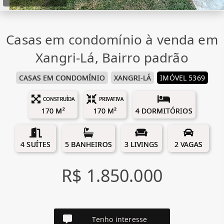
Casas em condomínio à venda em
Xangri-Lá, Bairro padrão
CASAS EM CONDOMÍNIO
XANGRI-LÁ
IMÓVEL 5369
CONSTRUÍDA
PRIVATIVA
170 M²
170 M²
4 DORMITÓRIOS
4 SUÍTES
5 BANHEIROS
3 LIVINGS
2 VAGAS
R$ 1.850.000
Tenho interesse