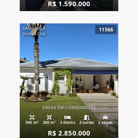
R$ 1.590.000
XANGRI-LÁ
11566
Ventura Club
CASAS EM CONDOMÍNIO
540 m²
260 m²
3 dorms
3 suítes
2 vagas
R$ 2.850.000