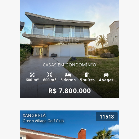
CASAS EM CONDOMÍNIO
600 m²
600 m²
5 dorms
5 suítes
4 vagas
R$ 7.800.000
XANGRI-LÁ
11518
Green Village Golf Club