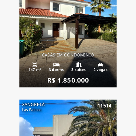
CASAS EM CONDOMÍNIO
147 m²
3 dorms
3 suítes
2 vagas
R$ 1.850.000
XANGRI-LÁ
11514
Las Palmas