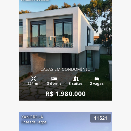
CASAS EM CONDOMÍNIO
224 m²
3 dorms
3 suítes
2 vagas
R$ 1.980.000
XANGRI-LÁ
11521
Enseada Lagos