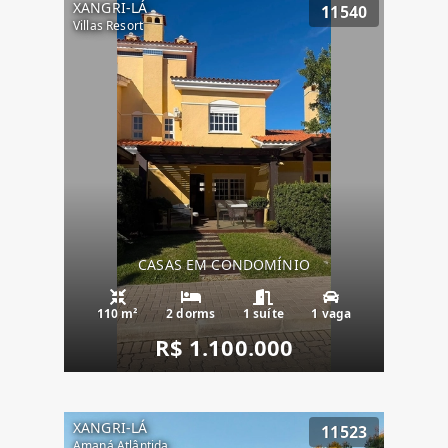
XANGRI-LÁ
11540
Villas Resort
CASAS EM CONDOMÍNIO
110 m²
2 dorms
1 suíte
1 vaga
R$ 1.100.000
XANGRI-LÁ
11523
Amaná Atlântida