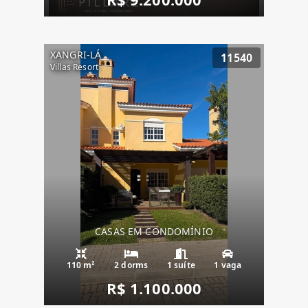
XANGRI-LÁ
11540
Villas Resort
CASAS EM CONDOMÍNIO
110 m²
2 dorms
1 suíte
1 vaga
R$ 1.100.000