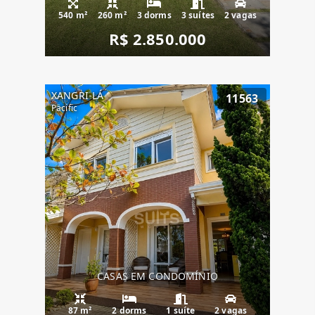
540 m²
260 m²
3 dorms
3 suítes
2 vagas
R$ 2.850.000
XANGRI-LÁ
11563
Pacific
CASAS EM CONDOMÍNIO
87 m²
2 dorms
1 suíte
2 vagas