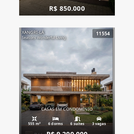
R$ 850.000
XANGRI-LÁ
11554
Seasons Wonderful Living
CASAS EM CONDOMÍNIO
555 m²
6 dorms
6 suítes
3 vagas
R$ 9.200.000