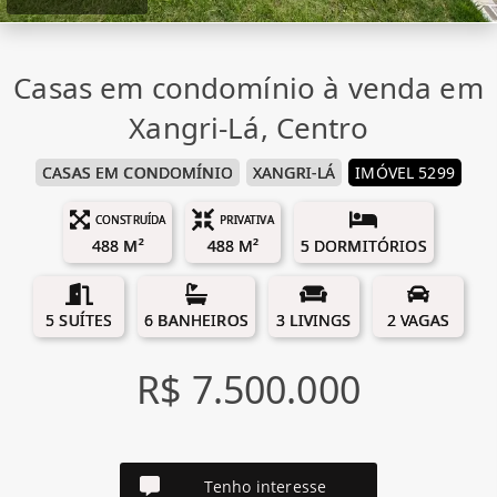
Casas em condomínio à venda em
Xangri-Lá, Centro
CASAS EM CONDOMÍNIO
XANGRI-LÁ
IMÓVEL 5299
CONSTRUÍDA
PRIVATIVA
488 M²
488 M²
5 DORMITÓRIOS
5 SUÍTES
6 BANHEIROS
3 LIVINGS
2 VAGAS
R$ 7.500.000
Tenho interesse