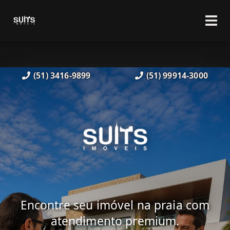
(51) 3416-9899
(51) 99914-3000
Encontre seu imóvel na praia com
atendimento premium.