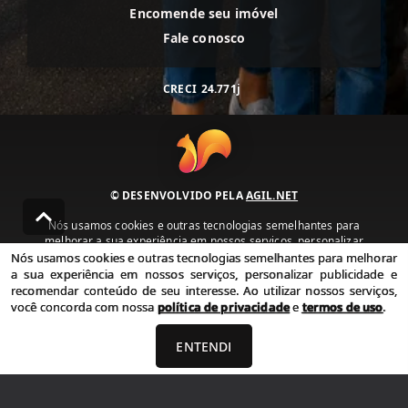
Encomende seu imóvel
Fale conosco
CRECI
24.771j
© DESENVOLVIDO PELA
AGIL.NET
Nós usamos cookies e outras tecnologias semelhantes para
melhorar a sua experiência em nossos serviços, personalizar
publicidade e recomendar conteúdo de seu interesse. Ao utilizar
Nós usamos cookies e outras tecnologias semelhantes para melhorar
nossos serviços, você concorda com nossa política de privacidade e
a sua experiência em nossos serviços, personalizar publicidade e
termos de uso.
recomendar conteúdo de seu interesse. Ao utilizar nossos serviços,
você concorda com nossa
política de privacidade
e
termos de uso
.
Política de Privacidade
Termos de uso
ENTENDI