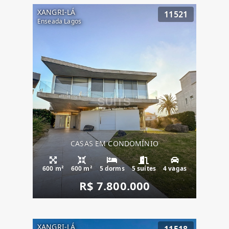
XANGRI-LÁ
11521
Enseada Lagos
CASAS EM CONDOMÍNIO
600 m²
600 m²
5 dorms
5 suítes
4 vagas
R$ 7.800.000
XANGRI-LÁ
11518