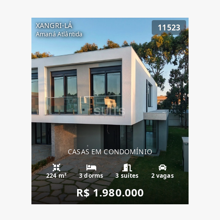
XANGRI-LÁ
11523
Amaná Atlântida
CASAS EM CONDOMÍNIO
224 m²
3 dorms
3 suítes
2 vagas
R$ 1.980.000