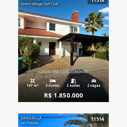
Green Village Golf Club
CASAS EM CONDOMÍNIO
147 m²
3 dorms
3 suítes
2 vagas
R$ 1.850.000
XANGRI-LÁ
11514
Las Palmas