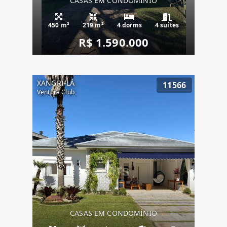
CASAS EM CONDOMÍNIO
450 m²
219 m²
4 dorms
4 suítes
R$ 1.590.000
XANGRI-LÁ
11566
Ventura Club
CASAS EM CONDOMÍNIO