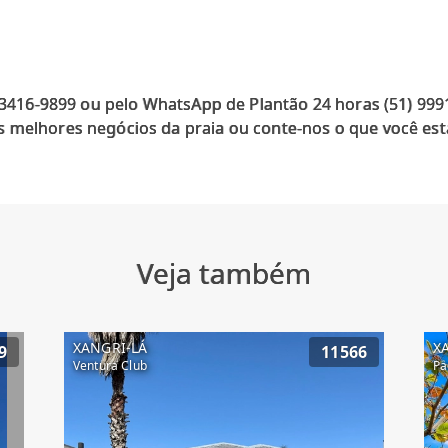
) 3416-9899 ou pelo WhatsApp de Plantão 24 horas (51) 99
 melhores negócios da praia ou conte-nos o que você est
Veja também
XANGRI-LÁ
X
9
11566
Ventura Club
Pa