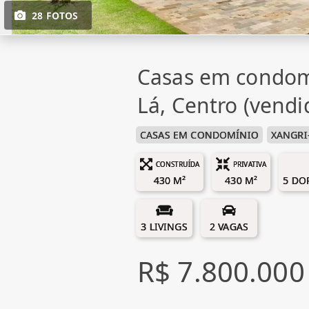
28 FOTOS
Casas em condom
Lá, Centro (vendi
CASAS EM CONDOMÍNIO
XANGRI
CONSTRUÍDA
PRIVATIVA
430 M²
430 M²
5 DO
3 LIVINGS
2 VAGAS
R$ 7.800.000