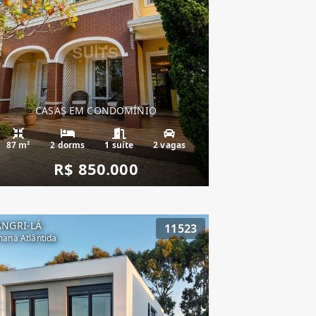
CASAS EM CONDOMÍNIO
87 m²
2 dorms
1 suíte
2 vagas
R$ 850.000
ANGRI-LÁ
11523
aná Atlântida