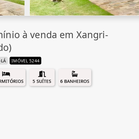
ínio à venda em Xangri-
do)
-LÁ
IMÓVEL 5244
RMITÓRIOS
5 SUÍTES
6 BANHEIROS