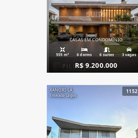
CASAS EM CONDOMÍNIO
555 m²
6 dorms
6 suítes
3 vagas
R$ 9.200.000
XANGRI-LÁ
1152
Enseada Lagos