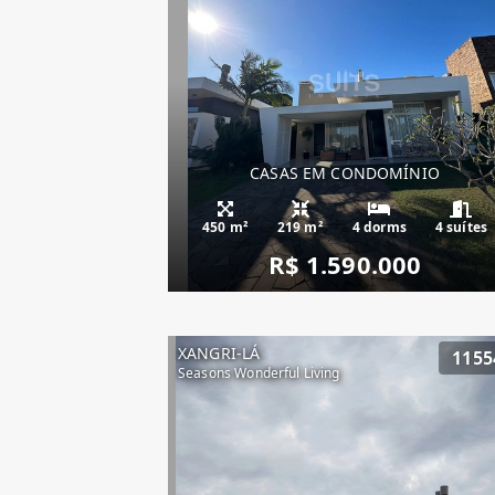
CASAS EM CONDOMÍNIO
450 m²
219 m²
4 dorms
4 suítes
R$ 1.590.000
XANGRI-LÁ
1155
Seasons Wonderful Living