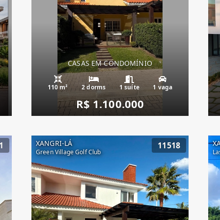
CASAS EM CONDOMÍNIO
110 m²
2 dorms
1 suíte
1 vaga
R$ 1.100.000
XANGRI-LÁ
X
1
11518
Green Village Golf Club
La