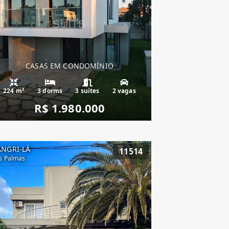
CASAS EM CONDOMÍNIO
224 m²
3 dorms
3 suítes
2 vagas
R$ 1.980.000
ANGRI-LÁ
11514
s Palmas