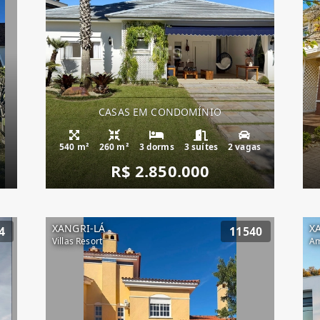
CASAS EM CONDOMÍNIO
540 m²
260 m²
3 dorms
3 suítes
2 vagas
R$ 2.850.000
XANGRI-LÁ
X
4
11540
Villas Resort
Am