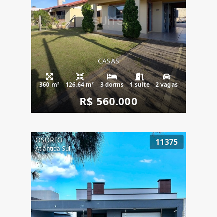
CASAS
360 m²
126.64 m²
3 dorms
1 suíte
2 vagas
R$ 560.000
OSÓRIO
11375
Atlântida Sul