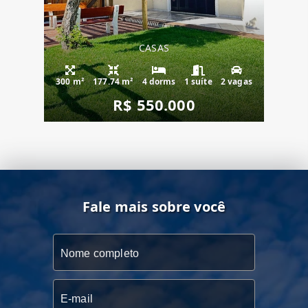
CASAS
300 m²
177.74 m²
4 dorms
1 suíte
2 vagas
R$ 550.000
Fale mais sobre você