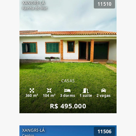
XANGRI-LÁ
11510
Rainha do Mar
CASAS
360 m²
104 m²
3 dorms
1 suíte
2 vagas
R$ 495.000
XANGRI-LÁ
11506
Centro