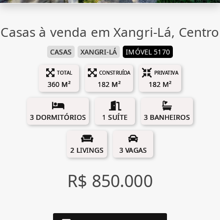
Casas à venda em Xangri-Lá, Centro
CASAS
XANGRI-LÁ
IMÓVEL 5170
TOTAL
CONSTRUÍDA
PRIVATIVA
360 M²
182 M²
182 M²
3 DORMITÓRIOS
1 SUÍTE
3 BANHEIROS
2 LIVINGS
3 VAGAS
R$ 850.000