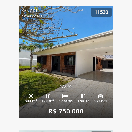
XANGRI-LÁ
11530
Noiva do Mar
CASAS
300 m²
120 m²
3 dorms
1 suíte
3 vagas
R$ 750.000