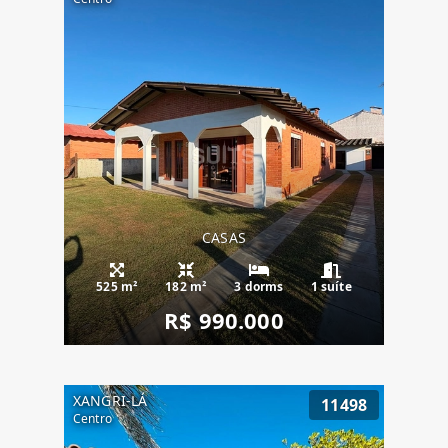
CASAS
525 m²
182 m²
3 dorms
1 suíte
R$ 990.000
XANGRI-LÁ
11498
Centro