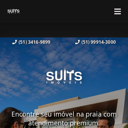
(51) 3416-9899
(51) 99914-3000
Encontre seu imóvel na praia com
atendimento premium.