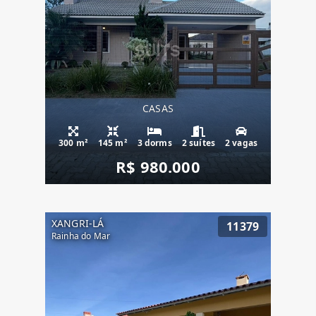
CASAS
300 m²
145 m²
3 dorms
2 suítes
2 vagas
R$ 980.000
XANGRI-LÁ
11379
Rainha do Mar