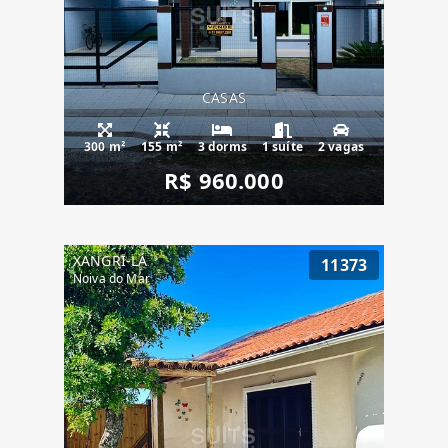
CASAS
300 m²
155 m²
3 dorms
1 suíte
2 vagas
R$ 960.000
XANGRI-LÁ
11373
Noiva do Mar