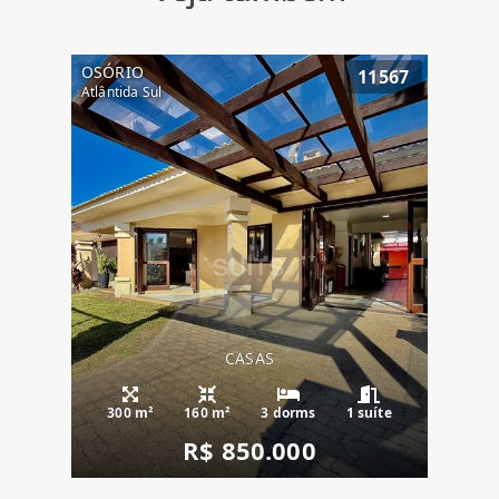
OSÓRIO
11567
Atlântida Sul
CASAS
300 m²
160 m²
3 dorms
1 suíte
R$ 850.000