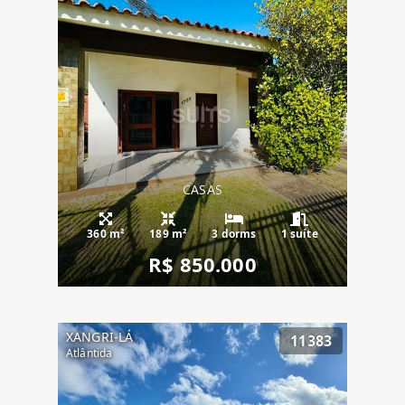
CASAS
360 m²
189 m²
3 dorms
1 suíte
R$ 850.000
XANGRI-LÁ
11383
Atlântida