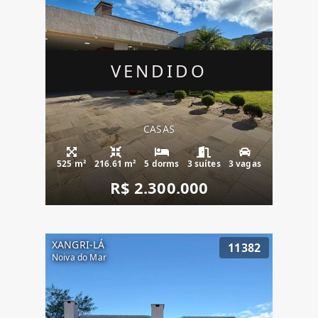
VENDIDO
CASAS
525 m²
216.61 m²
5 dorms
3 suítes
3 vagas
R$ 2.300.000
XANGRI-LÁ
11382
Noiva do Mar