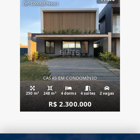
Zen Concept Resort
CASAS EM CONDOMÍNIO
250 m²
248 m²
4 dorms
4 suítes
2 vagas
R$ 2.300.000