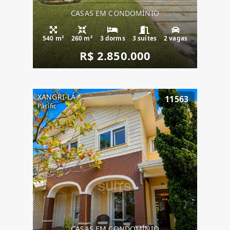
CASAS EM CONDOMÍNIO
540 m²
260 m²
3 dorms
3 suítes
2 vagas
R$ 2.850.000
XANGRI-LÁ
11563
Pacific
CASAS EM CONDOMÍNIO