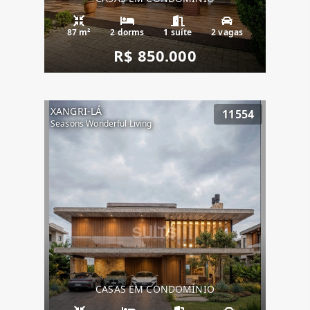
87 m²
2 dorms
1 suíte
2 vagas
R$ 850.000
XANGRI-LÁ
11554
Seasons Wonderful Living
CASAS EM CONDOMÍNIO