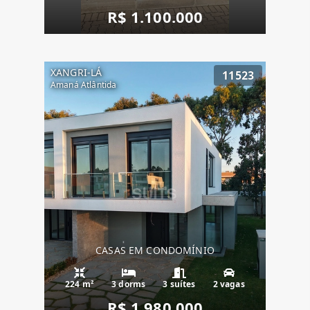
R$ 1.100.000
XANGRI-LÁ
11523
Amaná Atlântida
CASAS EM CONDOMÍNIO
224 m²
3 dorms
3 suítes
2 vagas
R$ 1.980.000