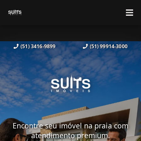
(51) 3416-9899
(51) 99914-3000
Encontre seu imóvel na praia com
atendimento premium.