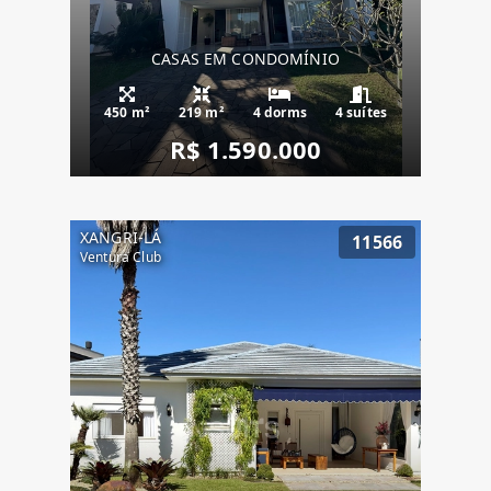
CASAS EM CONDOMÍNIO
450 m²
219 m²
4 dorms
4 suítes
R$ 1.590.000
XANGRI-LÁ
11566
Ventura Club