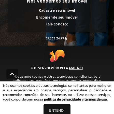
Nós vendemos seu imóvel
Cadastre seu imóvel
Encomende seu imóvel
Fale conosco
CRECI
24.771j
© DESENVOLVIDO PELA
AGIL.NET
Nós usamos cookies e outras tecnologias semelhantes para
melhorar a sua experiência em nossos serviços, personalizar
publicidade e recomendar conteúdo de seu interesse. Ao utilizar
Nós usamos cookies e outras tecnologias semelhantes para melhorar
nossos serviços, você concorda com nossa política de privacidade e
a sua experiência em nossos serviços, personalizar publicidade e
termos de uso.
recomendar conteúdo de seu interesse. Ao utilizar nossos serviços,
você concorda com nossa
política de privacidade
e
termos de uso
.
Política de Privacidade
Termos de uso
ENTENDI