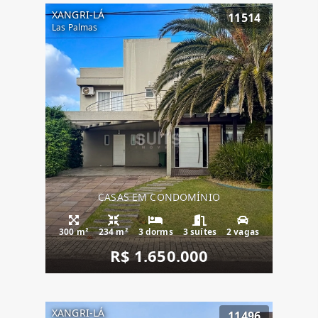
XANGRI-LÁ
11514
Las Palmas
CASAS EM CONDOMÍNIO
300 m²
234 m²
3 dorms
3 suítes
2 vagas
R$ 1.650.000
XANGRI-LÁ
11496