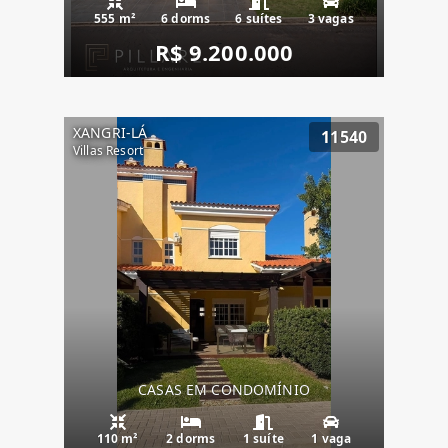
555 m²
6 dorms
6 suítes
3 vagas
R$ 9.200.000
XANGRI-LÁ
11540
Villas Resort
CASAS EM CONDOMÍNIO
110 m²
2 dorms
1 suíte
1 vaga