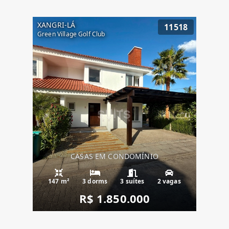
XANGRI-LÁ
11518
Green Village Golf Club
CASAS EM CONDOMÍNIO
147 m²
3 dorms
3 suítes
2 vagas
R$ 1.850.000