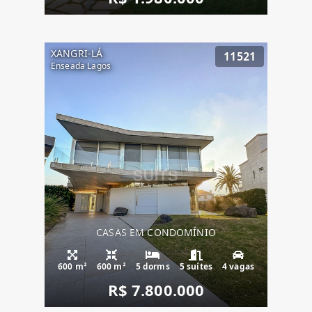
XANGRI-LÁ
11521
Enseada Lagos
CASAS EM CONDOMÍNIO
600 m²
600 m²
5 dorms
5 suítes
4 vagas
R$ 7.800.000