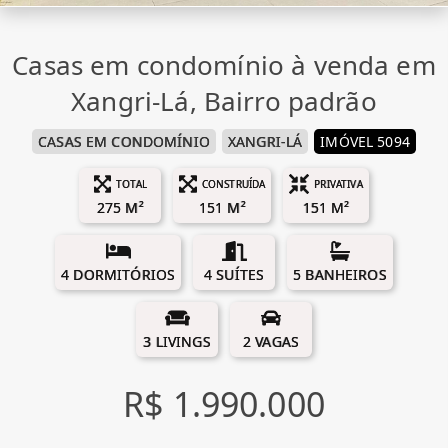
Casas em condomínio à venda em
Xangri-Lá, Bairro padrão
CASAS EM CONDOMÍNIO
XANGRI-LÁ
IMÓVEL 5094
TOTAL
CONSTRUÍDA
PRIVATIVA
275 M²
151 M²
151 M²
4 DORMITÓRIOS
4 SUÍTES
5 BANHEIROS
3 LIVINGS
2 VAGAS
R$ 1.990.000