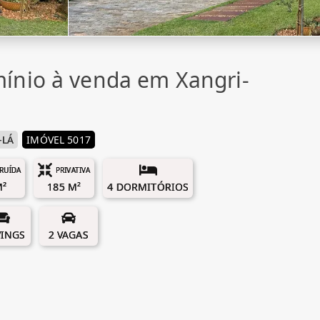
ínio à venda em Xangri-
-LÁ
IMÓVEL 5017
RUÍDA
PRIVATIVA
M²
185 M²
4 DORMITÓRIOS
VINGS
2 VAGAS