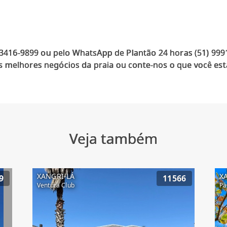
) 3416-9899 ou pelo WhatsApp de Plantão 24 horas (51) 99
 melhores negócios da praia ou conte-nos o que você est
Veja também
XANGRI-LÁ
X
9
11566
Ventura Club
Pa