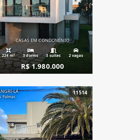
CASAS EM CONDOMÍNIO
224 m²
3 dorms
3 suítes
2 vagas
R$ 1.980.000
ANGRI-LÁ
11514
s Palmas