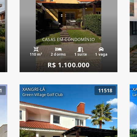
CASAS EM CONDOMÍNIO
110 m²
2 dorms
1 suíte
1 vaga
R$ 1.100.000
XANGRI-LÁ
X
1
11518
Green Village Golf Club
La