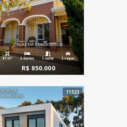
CASAS EM CONDOMÍNIO
87 m²
2 dorms
1 suíte
2 vagas
R$ 850.000
ANGRI-LÁ
11523
aná Atlântida