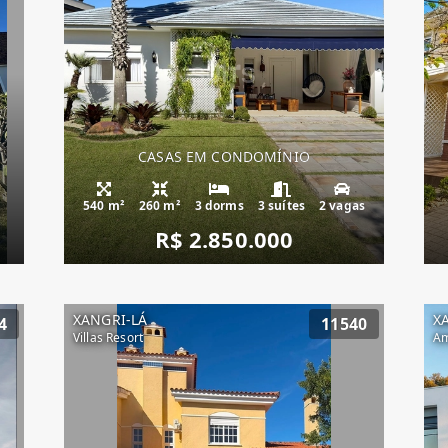
CASAS EM CONDOMÍNIO
540 m²
260 m²
3 dorms
3 suítes
2 vagas
R$ 2.850.000
XANGRI-LÁ
X
4
11540
Villas Resort
Am