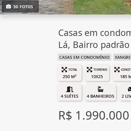
50 FOTOS
Casas em condom
Lá, Bairro padrão
CASAS EM CONDOMÍNIO
XANGRI
TOTAL
TERRENO
CONST
250 M²
10X25
185 
4 SUÍTES
4 BANHEIROS
2 LI
R$ 1.990.000