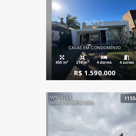
CASAS EM CONDOMÍNIO
450 m²
219 m²
4 dorms
4 suítes
R$ 1.590.000
XANGRI-LÁ
1155
Seasons Wonderful Living