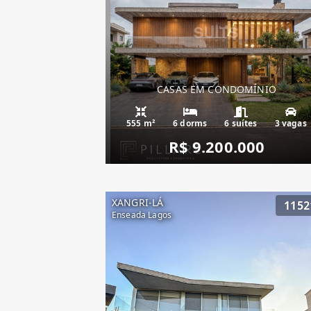
CASAS EM CONDOMÍNIO
555 m²
6 dorms
6 suítes
3 vagas
R$ 9.200.000
XANGRI-LÁ
1152
Enseada Lagos