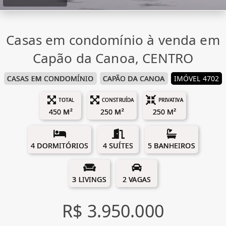
Casas em condomínio à venda em
Capão da Canoa, CENTRO
CASAS EM CONDOMÍNIO
CAPÃO DA CANOA
IMÓVEL 4702
TOTAL
CONSTRUÍDA
PRIVATIVA
450 M²
250 M²
250 M²
4 DORMITÓRIOS
4 SUÍTES
5 BANHEIROS
3 LIVINGS
2 VAGAS
R$ 3.950.000