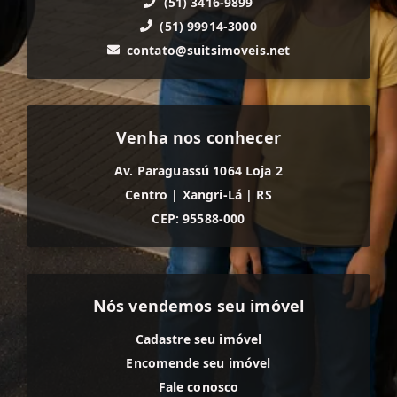
(51) 3416-9899
(51) 99914-3000
contato@suitsimoveis.net
Venha nos conhecer
Av. Paraguassú 1064 Loja 2
Centro
|
Xangri-Lá
|
RS
CEP: 95588-000
Nós vendemos seu imóvel
Cadastre seu imóvel
Encomende seu imóvel
Fale conosco