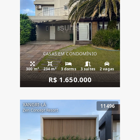
CASAS EM CONDOMÍNIO
300 m²
234 m²
3 dorms
3 suítes
2 vagas
R$ 1.650.000
XANGRI-LÁ
11496
Zen Concept Resort