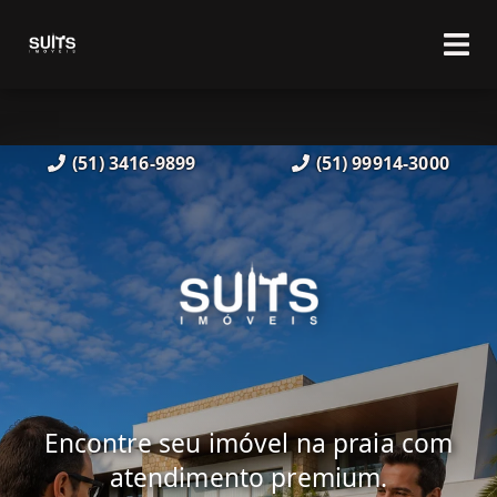
(51) 3416-9899
(51) 99914-3000
Encontre seu imóvel na praia com
atendimento premium.