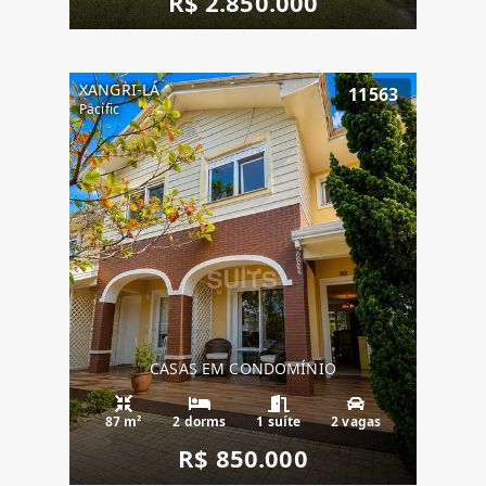
R$ 2.850.000
XANGRI-LÁ
11563
Pacific
CASAS EM CONDOMÍNIO
87 m²
2 dorms
1 suíte
2 vagas
R$ 850.000