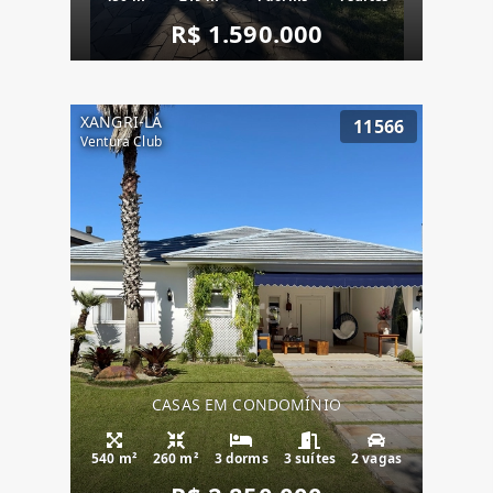
R$ 1.590.000
XANGRI-LÁ
11566
Ventura Club
CASAS EM CONDOMÍNIO
540 m²
260 m²
3 dorms
3 suítes
2 vagas