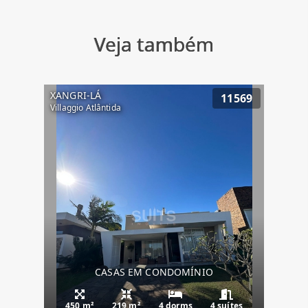
Veja também
XANGRI-LÁ
11569
Villaggio Atlântida
CASAS EM CONDOMÍNIO
450 m²
219 m²
4 dorms
4 suítes