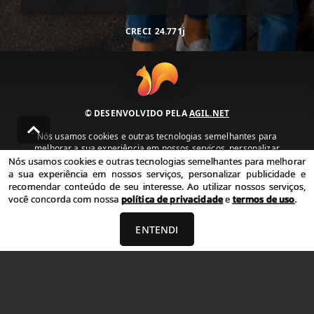
CRECI
24.771j
© DESENVOLVIDO PELA
AGIL.NET
Nós usamos cookies e outras tecnologias semelhantes para
melhorar a sua experiência em nossos serviços, personalizar
publicidade e recomendar conteúdo de seu interesse. Ao utilizar
Nós usamos cookies e outras tecnologias semelhantes para melhorar
nossos serviços, você concorda com nossa política de privacidade e
a sua experiência em nossos serviços, personalizar publicidade e
termos de uso.
recomendar conteúdo de seu interesse. Ao utilizar nossos serviços,
você concorda com nossa
política de privacidade
e
termos de uso
.
Política de Privacidade
Termos de uso
ENTENDI