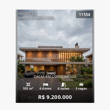
XANGRI-LÁ
11554
Seasons Wonderful Living
CASAS EM CONDOMÍNIO
555 m²
6 dorms
6 suítes
3 vagas
R$ 9.200.000