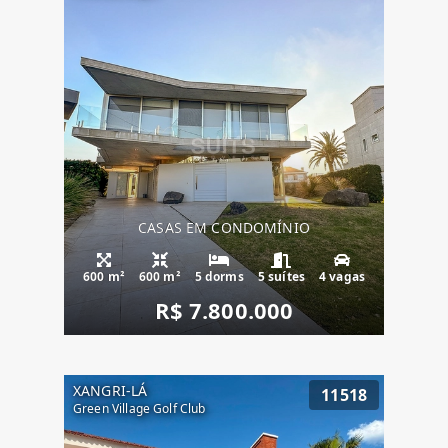
CASAS EM CONDOMÍNIO
600 m²
600 m²
5 dorms
5 suítes
4 vagas
R$ 7.800.000
XANGRI-LÁ
11518
Green Village Golf Club