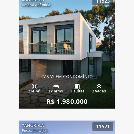
11523
Amaná Atlântida
CASAS EM CONDOMÍNIO
224 m²
3 dorms
3 suítes
2 vagas
R$ 1.980.000
XANGRI-LÁ
11521
Enseada Lagos