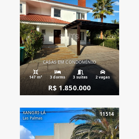
CASAS EM CONDOMÍNIO
147 m²
3 dorms
3 suítes
2 vagas
R$ 1.850.000
XANGRI-LÁ
11514
Las Palmas