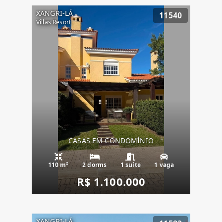
XANGRI-LÁ
11540
Villas Resort
CASAS EM CONDOMÍNIO
110 m²
2 dorms
1 suíte
1 vaga
R$ 1.100.000
XANGRI-LÁ