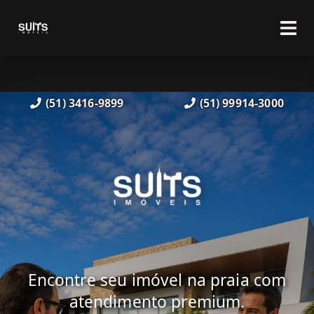
(51) 3416-9899
(51) 99914-3000
Encontre seu imóvel na praia com
atendimento premium.