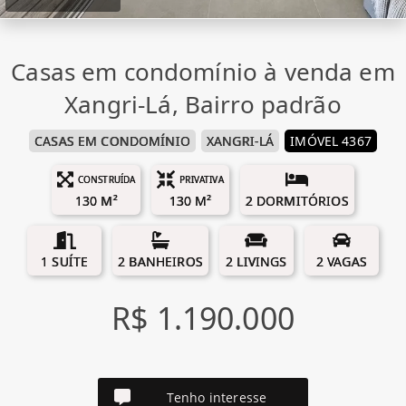
Casas em condomínio à venda em
Xangri-Lá, Bairro padrão
CASAS EM CONDOMÍNIO
XANGRI-LÁ
IMÓVEL 4367
CONSTRUÍDA
PRIVATIVA
130 M²
130 M²
2 DORMITÓRIOS
1 SUÍTE
2 BANHEIROS
2 LIVINGS
2 VAGAS
R$ 1.190.000
Tenho interesse