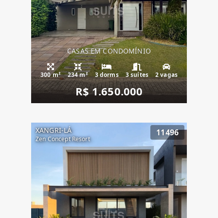
CASAS EM CONDOMÍNIO
300 m²
234 m²
3 dorms
3 suítes
2 vagas
R$ 1.650.000
XANGRI-LÁ
11496
Zen Concept Resort