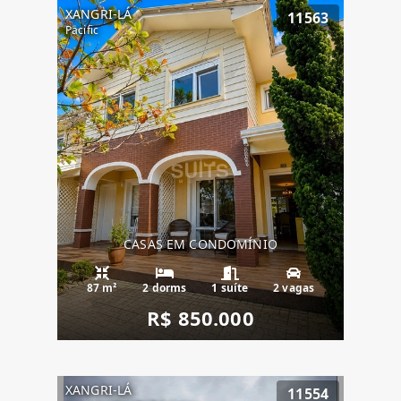
XANGRI-LÁ
11563
Pacific
CASAS EM CONDOMÍNIO
87 m²
2 dorms
1 suíte
2 vagas
R$ 850.000
XANGRI-LÁ
11554