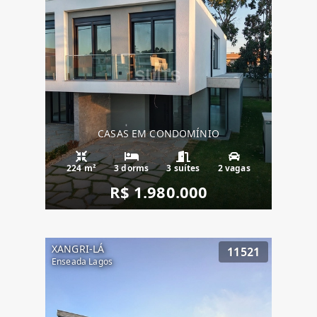
CASAS EM CONDOMÍNIO
224 m²
3 dorms
3 suítes
2 vagas
R$ 1.980.000
XANGRI-LÁ
11521
Enseada Lagos