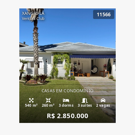
XANGRI-LÁ
11566
Ventura Club
CASAS EM CONDOMÍNIO
540 m²
260 m²
3 dorms
3 suítes
2 vagas
R$ 2.850.000