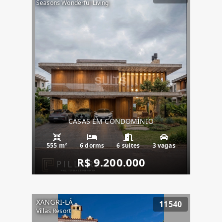
Seasons Wonderful Living
CASAS EM CONDOMÍNIO
555 m²
6 dorms
6 suítes
3 vagas
R$ 9.200.000
XANGRI-LÁ
11540
Villas Resort