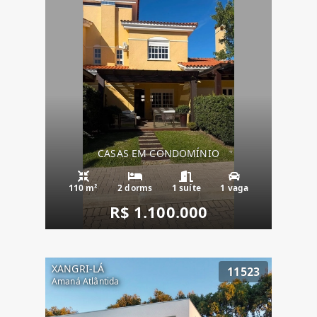
CASAS EM CONDOMÍNIO
110 m²
2 dorms
1 suíte
1 vaga
R$ 1.100.000
XANGRI-LÁ
11523
Amaná Atlântida