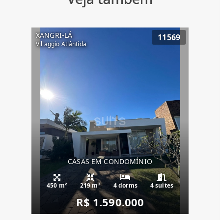
XANGRI-LÁ
11569
Villaggio Atlântida
CASAS EM CONDOMÍNIO
450 m²
219 m²
4 dorms
4 suítes
R$ 1.590.000