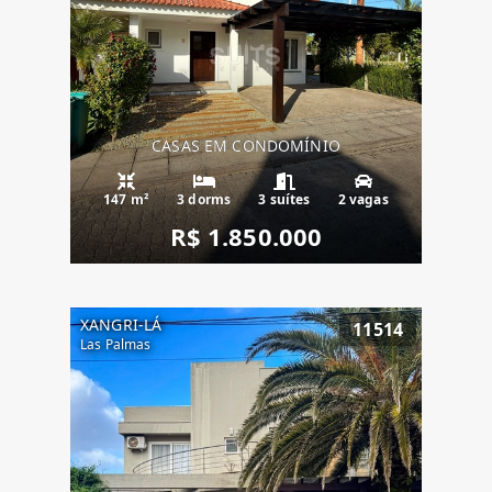
CASAS EM CONDOMÍNIO
147 m²
3 dorms
3 suítes
2 vagas
R$ 1.850.000
XANGRI-LÁ
11514
Las Palmas