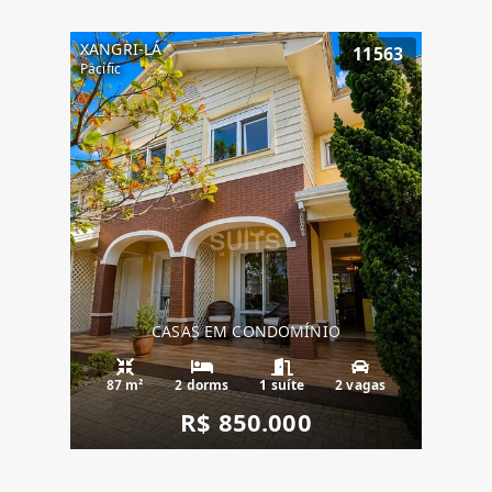
XANGRI-LÁ
11563
Pacific
CASAS EM CONDOMÍNIO
87 m²
2 dorms
1 suíte
2 vagas
R$ 850.000