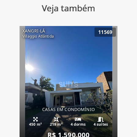
Veja também
XANGRI-LÁ
11569
Villaggio Atlântida
CASAS EM CONDOMÍNIO
450 m²
219 m²
4 dorms
4 suítes
R$ 1.590.000