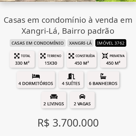
Casas em condomínio à venda em
Xangri-Lá, Bairro padrão
CASAS EM CONDOMÍNIO
XANGRI-LÁ
IMÓVEL 3762
TOTAL
TERRENO
CONSTRUÍDA
PRIVATIVA
330 M²
15X30
450 M²
450 M²
4 DORMITÓRIOS
4 SUÍTES
6 BANHEIROS
2 LIVINGS
2 VAGAS
R$ 3.700.000