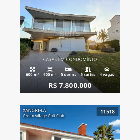
CASAS EM CONDOMÍNIO
600 m²
600 m²
5 dorms
5 suítes
4 vagas
R$ 7.800.000
XANGRI-LÁ
11518
Green Village Golf Club