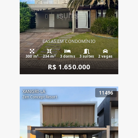
CASAS EM CONDOMÍNIO
300 m²
234 m²
3 dorms
3 suítes
2 vagas
R$ 1.650.000
XANGRI-LÁ
11496
Zen Concept Resort