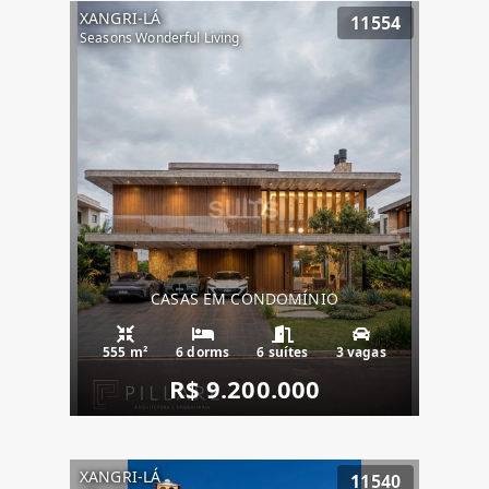
XANGRI-LÁ
11554
Seasons Wonderful Living
CASAS EM CONDOMÍNIO
555 m²
6 dorms
6 suítes
3 vagas
R$ 9.200.000
XANGRI-LÁ
11540