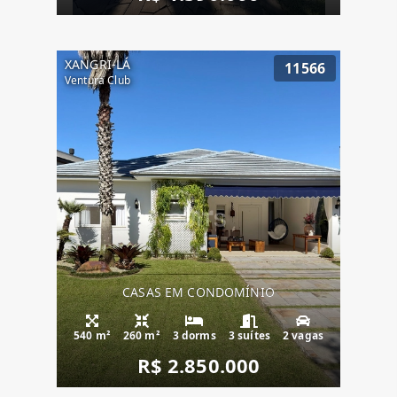
XANGRI-LÁ
11566
Ventura Club
CASAS EM CONDOMÍNIO
540 m²
260 m²
3 dorms
3 suítes
2 vagas
R$ 2.850.000