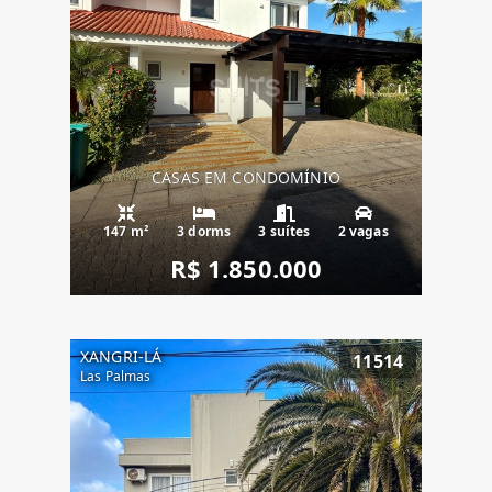
CASAS EM CONDOMÍNIO
147 m²
3 dorms
3 suítes
2 vagas
R$ 1.850.000
XANGRI-LÁ
11514
Las Palmas