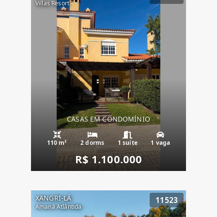
Villas Resort
CASAS EM CONDOMÍNIO
110 m²
2 dorms
1 suíte
1 vaga
R$ 1.100.000
XANGRI-LÁ
11523
Amaná Atlântida