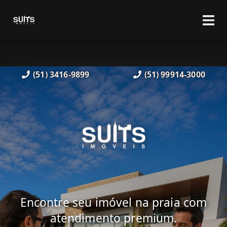
(51) 3416-9899
(51) 99914-3000
Encontre seu imóvel na praia com
atendimento premium.