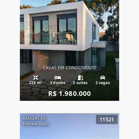
CASAS EM CONDOMÍNIO
224 m²
3 dorms
3 suítes
2 vagas
R$ 1.980.000
XANGRI-LÁ
11521
Enseada Lagos