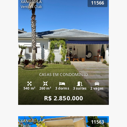
XANGRI-LÁ
11566
Ventura Club
CASAS EM CONDOMÍNIO
540 m²
260 m²
3 dorms
3 suítes
2 vagas
R$ 2.850.000
XANGRI-LÁ
11563
Pacific