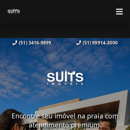
(51) 3416-9899
(51) 99914-3000
Encontre seu imóvel na praia com
atendimento premium.