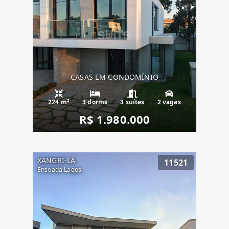
CASAS EM CONDOMÍNIO
224 m²
3 dorms
3 suítes
2 vagas
R$ 1.980.000
XANGRI-LÁ
11521
Enseada Lagos