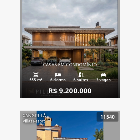
CASAS EM CONDOMÍNIO
555 m²
6 dorms
6 suítes
3 vagas
R$ 9.200.000
XANGRI-LÁ
11540
Villas Resort