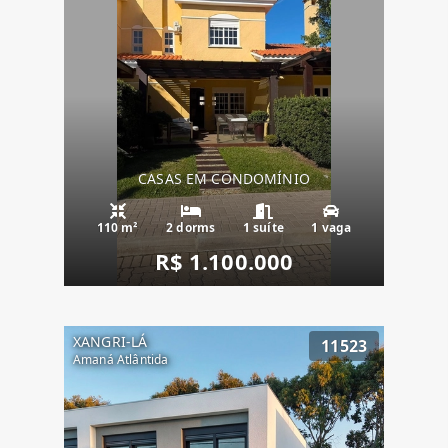
CASAS EM CONDOMÍNIO
110 m²
2 dorms
1 suíte
1 vaga
R$ 1.100.000
XANGRI-LÁ
11523
Amaná Atlântida