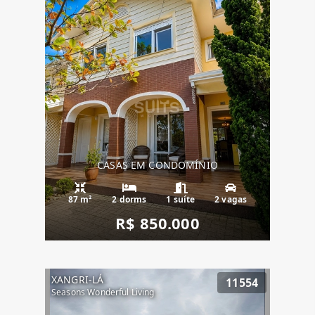
CASAS EM CONDOMÍNIO
87 m²
2 dorms
1 suíte
2 vagas
R$ 850.000
XANGRI-LÁ
11554
Seasons Wonderful Living