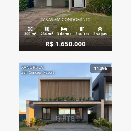
CASAS EM CONDOMÍNIO
300 m²
234 m²
3 dorms
3 suítes
2 vagas
R$ 1.650.000
XANGRI-LÁ
11496
Zen Concept Resort