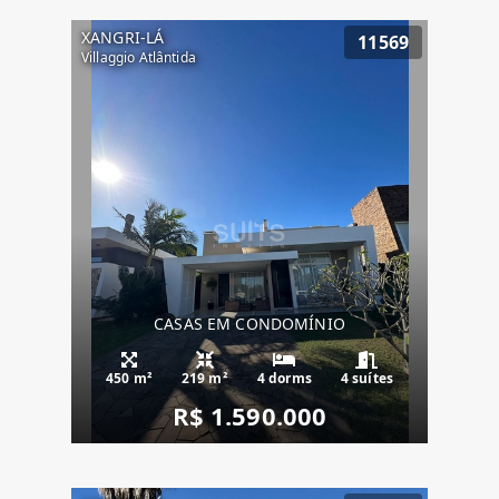
XANGRI-LÁ
11569
Villaggio Atlântida
CASAS EM CONDOMÍNIO
450 m²
219 m²
4 dorms
4 suítes
R$ 1.590.000