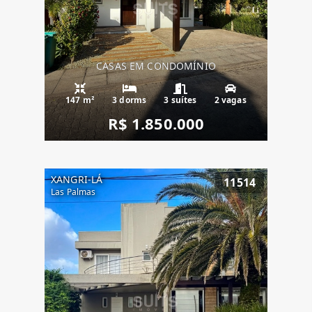
CASAS EM CONDOMÍNIO
147 m²
3 dorms
3 suítes
2 vagas
R$ 1.850.000
XANGRI-LÁ
11514
Las Palmas