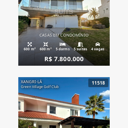
CASAS EM CONDOMÍNIO
600 m²
600 m²
5 dorms
5 suítes
4 vagas
R$ 7.800.000
XANGRI-LÁ
11518
Green Village Golf Club